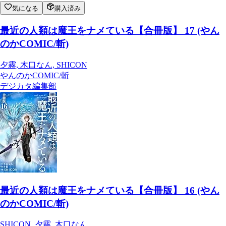
気になる
購入済み
最近の人類は魔王をナメている【合冊版】 17 (やん
のかCOMIC/斬)
夕霧, 木口なん, SHICON
やんのかCOMIC/斬
デジカタ編集部
最近の人類は魔王をナメている【合冊版】 16 (やん
のかCOMIC/斬)
SHICON, 夕霧, 木口なん