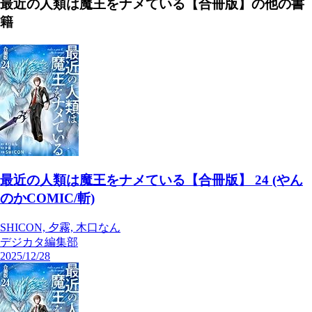
最近の人類は魔王をナメている【合冊版】
の他の書
籍
最近の人類は魔王をナメている【合冊版】 24 (やん
のかCOMIC/斬)
SHICON, 夕霧, 木口なん
デジカタ編集部
2025/12/28