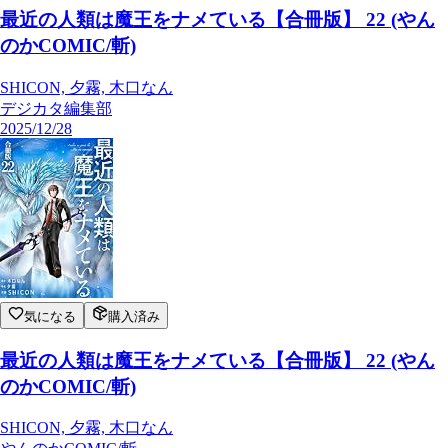
最近の人類は魔王をナメている【合冊版】 22 (やん
のかCOMIC/斬)
SHICON, 夕霧, 木口なん
デジカタ編集部
2025/12/28
気になる
購入済み
最近の人類は魔王をナメている【合冊版】 22 (やん
のかCOMIC/斬)
SHICON, 夕霧, 木口なん