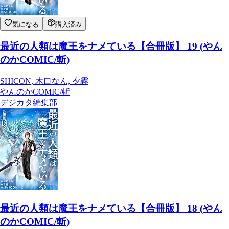
気になる
購入済み
最近の人類は魔王をナメている【合冊版】 19 (やん
のかCOMIC/斬)
SHICON, 木口なん, 夕霧
やんのかCOMIC/斬
デジカタ編集部
最近の人類は魔王をナメている【合冊版】 18 (やん
のかCOMIC/斬)