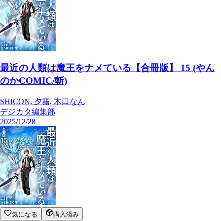
最近の人類は魔王をナメている【合冊版】 15 (やん
のかCOMIC/斬)
SHICON, 夕霧, 木口なん
デジカタ編集部
2025/12/28
気になる
購入済み