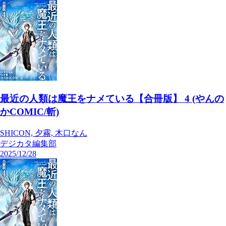
最近の人類は魔王をナメている【合冊版】 4 (やんの
かCOMIC/斬)
SHICON, 夕霧, 木口なん
デジカタ編集部
2025/12/28