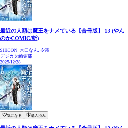
最近の人類は魔王をナメている【合冊版】 13 (やん
のかCOMIC/斬)
SHICON, 木口なん, 夕霧
デジカタ編集部
2025/12/28
気になる
購入済み