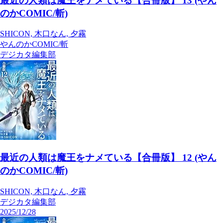
最近の人類は魔王をナメている【合冊版】 13 (やん
のかCOMIC/斬)
SHICON, 木口なん, 夕霧
やんのかCOMIC/斬
デジカタ編集部
最近の人類は魔王をナメている【合冊版】 12 (やん
のかCOMIC/斬)
SHICON, 木口なん, 夕霧
デジカタ編集部
2025/12/28