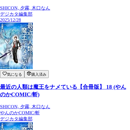
SHICON, 夕霧, 木口なん
デジカタ編集部
2025/12/28
気になる
購入済み
最近の人類は魔王をナメている【合冊版】 18 (やん
のかCOMIC/斬)
SHICON, 夕霧, 木口なん
やんのかCOMIC/斬
デジカタ編集部