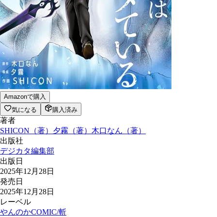
Amazonで購入
気になる
購入済み
著者
SHICON
（
著
）
夕霧
（
著
）
木口なん
（
著
）
出版社
デジカタ編集部
出版日
2025年12月28日
発売日
2025年12月28日
レーベル
やんのかCOMIC/斬