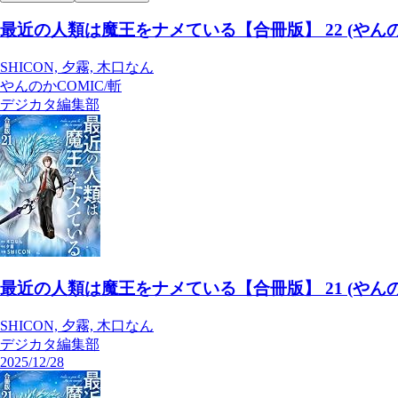
最近の人類は魔王をナメている【合冊版】 22 (やんのか
SHICON, 夕霧, 木口なん
やんのかCOMIC/斬
デジカタ編集部
最近の人類は魔王をナメている【合冊版】 21 (やんのか
SHICON, 夕霧, 木口なん
デジカタ編集部
2025/12/28