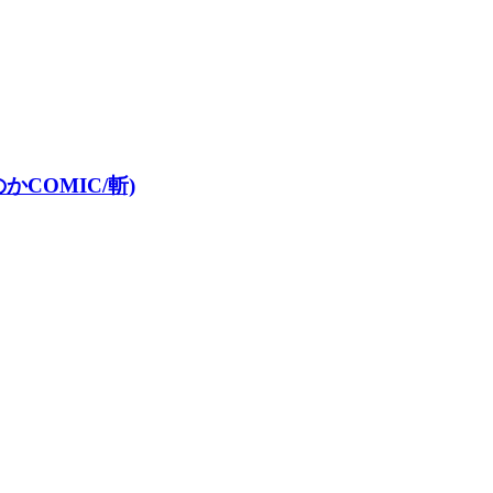
COMIC/斬)