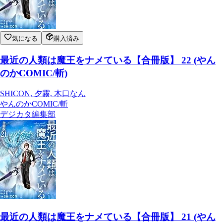
気になる
購入済み
最近の人類は魔王をナメている【合冊版】 22 (やん
のかCOMIC/斬)
SHICON, 夕霧, 木口なん
やんのかCOMIC/斬
デジカタ編集部
最近の人類は魔王をナメている【合冊版】 21 (やん