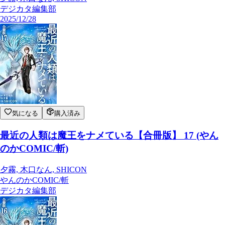
デジカタ編集部
2025/12/28
気になる
購入済み
最近の人類は魔王をナメている【合冊版】 17 (やん
のかCOMIC/斬)
夕霧, 木口なん, SHICON
やんのかCOMIC/斬
デジカタ編集部