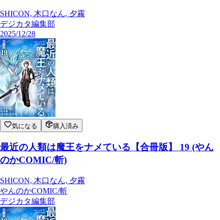
SHICON, 木口なん, 夕霧
デジカタ編集部
2025/12/28
気になる
購入済み
最近の人類は魔王をナメている【合冊版】 19 (やん
のかCOMIC/斬)
SHICON, 木口なん, 夕霧
やんのかCOMIC/斬
デジカタ編集部