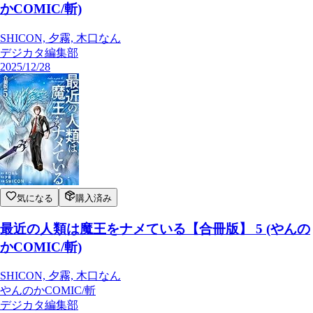
かCOMIC/斬)
SHICON, 夕霧, 木口なん
デジカタ編集部
2025/12/28
気になる
購入済み
最近の人類は魔王をナメている【合冊版】 5 (やんの
かCOMIC/斬)
SHICON, 夕霧, 木口なん
やんのかCOMIC/斬
デジカタ編集部