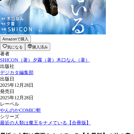
Amazonで購入
気になる
購入済み
著者
SHICON
（
著
）
夕霧
（
著
）
木口なん
（
著
）
出版社
デジカタ編集部
出版日
2025年12月28日
発売日
2025年12月28日
レーベル
やんのかCOMIC/斬
シリーズ
最近の人類は魔王をナメている【合冊版】