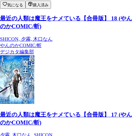
気になる
購入済み
最近の人類は魔王をナメている【合冊版】 18 (やん
のかCOMIC/斬)
SHICON, 夕霧, 木口なん
やんのかCOMIC/斬
デジカタ編集部
最近の人類は魔王をナメている【合冊版】 17 (やん
のかCOMIC/斬)
夕霧, 木口なん, SHICON