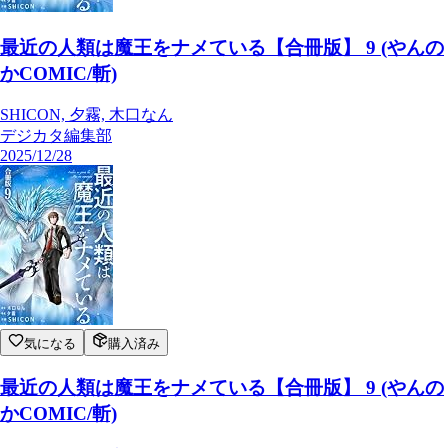
最近の人類は魔王をナメている【合冊版】 9 (やんの
かCOMIC/斬)
SHICON, 夕霧, 木口なん
デジカタ編集部
2025/12/28
気になる
購入済み
最近の人類は魔王をナメている【合冊版】 9 (やんの
かCOMIC/斬)