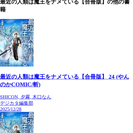
最近の人類は魔王をナメている【合冊版】
の他の書
籍
最近の人類は魔王をナメている【合冊版】 24 (やん
のかCOMIC/斬)
SHICON, 夕霧, 木口なん
デジカタ編集部
2025/12/28