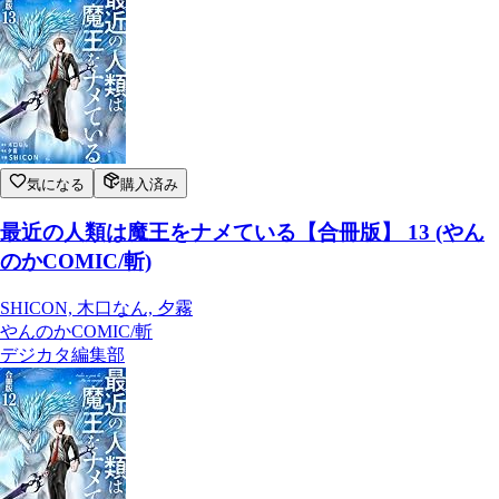
気になる
購入済み
最近の人類は魔王をナメている【合冊版】 13 (やん
のかCOMIC/斬)
SHICON, 木口なん, 夕霧
やんのかCOMIC/斬
デジカタ編集部