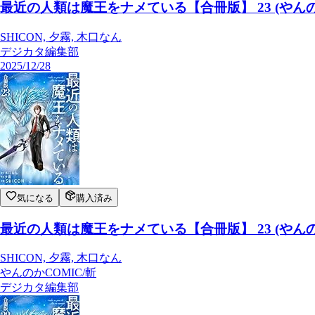
最近の人類は魔王をナメている【合冊版】 23 (やんのか
SHICON, 夕霧, 木口なん
デジカタ編集部
2025/12/28
気になる
購入済み
最近の人類は魔王をナメている【合冊版】 23 (やんのか
SHICON, 夕霧, 木口なん
やんのかCOMIC/斬
デジカタ編集部