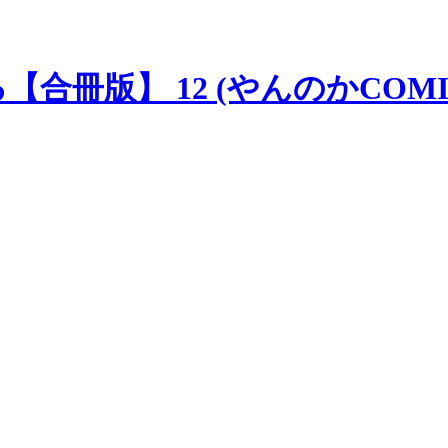
冊版】 12 (やんのかCOMIC