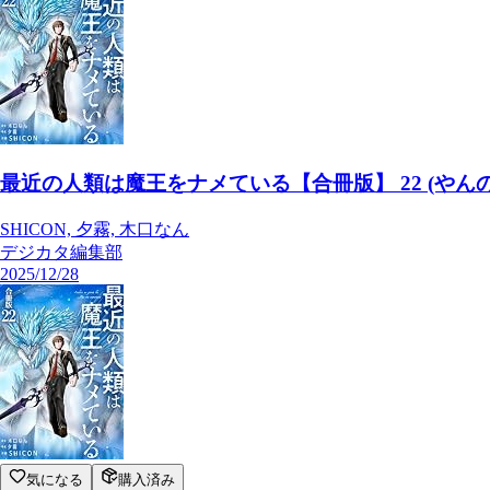
最近の人類は魔王をナメている【合冊版】 22 (やんのか
SHICON, 夕霧, 木口なん
デジカタ編集部
2025/12/28
気になる
購入済み