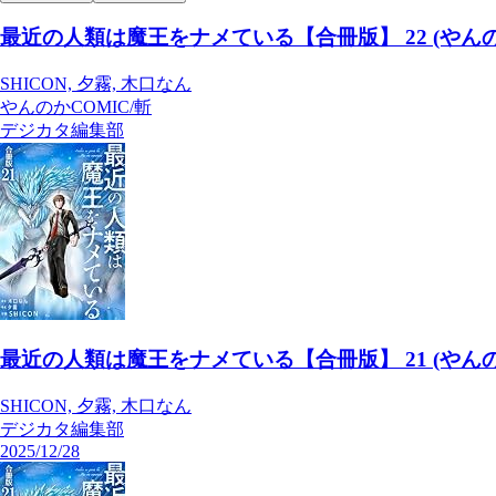
最近の人類は魔王をナメている【合冊版】 22 (やんのか
SHICON, 夕霧, 木口なん
やんのかCOMIC/斬
デジカタ編集部
最近の人類は魔王をナメている【合冊版】 21 (やんのか
SHICON, 夕霧, 木口なん
デジカタ編集部
2025/12/28