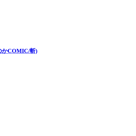
COMIC/斬)