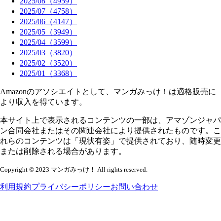
2025
/
08
（
4959
）
2025
/
07
（
4758
）
2025
/
06
（
4147
）
2025
/
05
（
3949
）
2025
/
04
（
3599
）
2025
/
03
（
3820
）
2025
/
02
（
3520
）
2025
/
01
（
3368
）
Amazonのアソシエイトとして、マンガみっけ！は適格販売に
より収入を得ています。
本サイト上で表示されるコンテンツの一部は、アマゾンジャパ
ン合同会社またはその関連会社により提供されたものです。こ
れらのコンテンツは「現状有姿」で提供されており、随時変更
または削除される場合があります。
Copyright © 2023 マンガみっけ！ All rights reserved.
利用規約
プライバシーポリシー
お問い合わせ