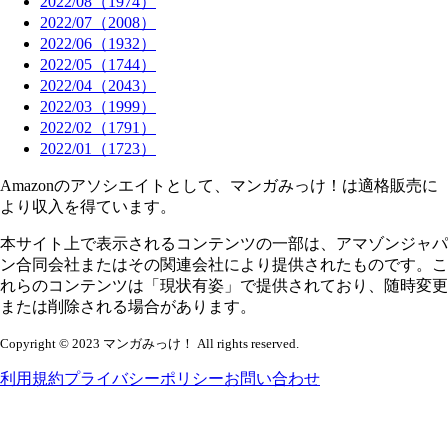
2022
/
08
（
1974
）
2022
/
07
（
2008
）
2022
/
06
（
1932
）
2022
/
05
（
1744
）
2022
/
04
（
2043
）
2022
/
03
（
1999
）
2022
/
02
（
1791
）
2022
/
01
（
1723
）
Amazonのアソシエイトとして、マンガみっけ！は適格販売に
より収入を得ています。
本サイト上で表示されるコンテンツの一部は、アマゾンジャパ
ン合同会社またはその関連会社により提供されたものです。こ
れらのコンテンツは「現状有姿」で提供されており、随時変更
または削除される場合があります。
Copyright © 2023 マンガみっけ！ All rights reserved.
利用規約
プライバシーポリシー
お問い合わせ