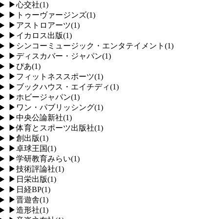
▶
心交社
(
1
)
▶
トゥーヴァージンズ
(
1
)
▶
アストロアーツ
(
1
)
▶
イカロス出版
(
1
)
▶
シンコーミュージック・エンタテイメント
(
1
)
▶
ディスカバー・ジャパン
(
1
)
▶
ぴあ
(
1
)
▶
フィットネススポーツ
(
1
)
▶
ブックハウス・エイチディ
(
1
)
▶
ホビージャパン
(
1
)
▶
ワン・パブリッシング
(
1
)
▶
中央公論新社
(
1
)
▶
体育とスポーツ出版社
(
1
)
▶
創出版
(
1
)
▶
卓球王国
(
1
)
▶
学研教育みらい
(
1
)
▶
技術評論社
(
1
)
▶
日栄出版
(
1
)
▶
日経BP
(
1
)
▶
晋遊舎
(
1
)
▶
造形社
(
1
)