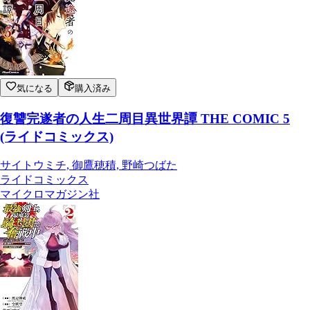
気になる
購入済み
復讐完遂者の人生二周目異世界譚 THE COMIC 5
(ライドコミックス)
サイトウミチ, 御鷹穂積, 野崎つばた
ライドコミックス
マイクロマガジン社