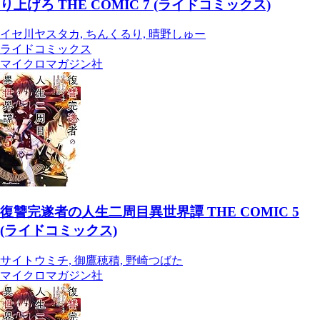
り上げろ THE COMIC 7 (ライドコミックス)
イセ川ヤスタカ, ちんくるり, 晴野しゅー
ライドコミックス
マイクロマガジン社
復讐完遂者の人生二周目異世界譚 THE COMIC 5
(ライドコミックス)
サイトウミチ, 御鷹穂積, 野崎つばた
マイクロマガジン社