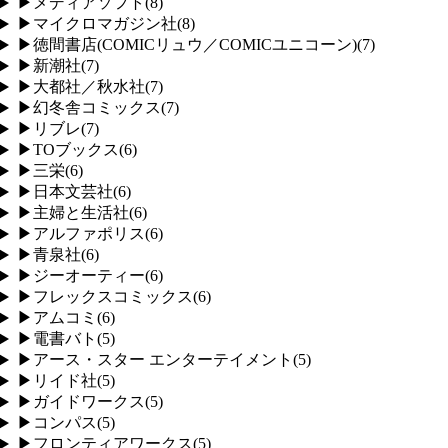
▶
メディアソフト
(
8
)
▶
マイクロマガジン社
(
8
)
▶
徳間書店(COMICリュウ／COMICユニコーン)
(
7
)
▶
新潮社
(
7
)
▶
大都社／秋水社
(
7
)
▶
幻冬舎コミックス
(
7
)
▶
リブレ
(
7
)
▶
TOブックス
(
6
)
▶
三栄
(
6
)
▶
日本文芸社
(
6
)
▶
主婦と生活社
(
6
)
▶
アルファポリス
(
6
)
▶
青泉社
(
6
)
▶
ジーオーティー
(
6
)
▶
フレックスコミックス
(
6
)
▶
アムコミ
(
6
)
▶
電書バト
(
5
)
▶
アース・スター エンターテイメント
(
5
)
▶
リイド社
(
5
)
▶
ガイドワークス
(
5
)
▶
コンパス
(
5
)
▶
フロンティアワークス
(
5
)