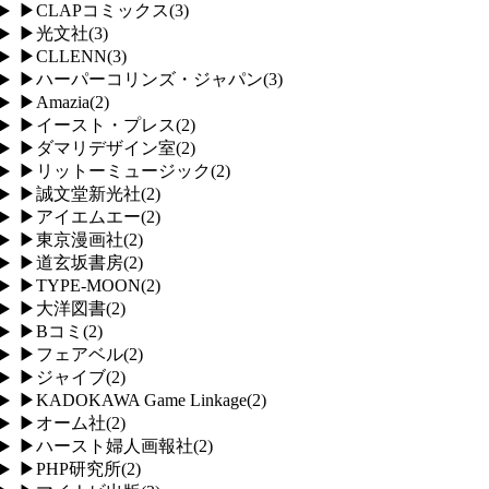
▶
CLAPコミックス
(
3
)
▶
光文社
(
3
)
▶
CLLENN
(
3
)
▶
ハーパーコリンズ・ジャパン
(
3
)
▶
Amazia
(
2
)
▶
イースト・プレス
(
2
)
▶
ダマリデザイン室
(
2
)
▶
リットーミュージック
(
2
)
▶
誠文堂新光社
(
2
)
▶
アイエムエー
(
2
)
▶
東京漫画社
(
2
)
▶
道玄坂書房
(
2
)
▶
TYPE-MOON
(
2
)
▶
大洋図書
(
2
)
▶
Bコミ
(
2
)
▶
フェアベル
(
2
)
▶
ジャイブ
(
2
)
▶
KADOKAWA Game Linkage
(
2
)
▶
オーム社
(
2
)
▶
ハースト婦人画報社
(
2
)
▶
PHP研究所
(
2
)