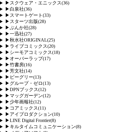
▶
スクウェア・エニックス
(
36
)
▶
白泉社
(
36
)
▶
スマートゲート
(
33
)
▶
スターツ出版
(
28
)
▶
ぶんか社
(
28
)
▶
一迅社
(
27
)
▶
秋水社ORIGINAL
(
25
)
▶
ライブコミックス
(
20
)
▶
シーモアコミックス
(
18
)
▶
オーバーラップ
(
17
)
▶
竹書房
(
16
)
▶
芳文社
(
14
)
▶
ビーグリー
(
13
)
▶
グループ・ゼロ
(
13
)
▶
DPNブックス
(
12
)
▶
マッグガーデン
(
12
)
▶
少年画報社
(
12
)
▶
コアミックス
(
11
)
▶
アイプロダクション
(
10
)
▶
LINE Digital Frontier
(
8
)
▶
キルタイムコミュニケーション
(
8
)