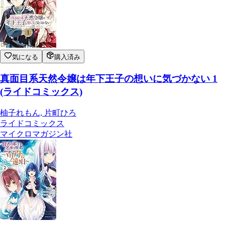
気になる
購入済み
真面目系天然令嬢は年下王子の想いに気づかない 1
(ライドコミックス)
柚子れもん, 片町ひろ
ライドコミックス
マイクロマガジン社