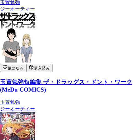
玉置勉強
ジーオーティー
気になる
購入済み
玉置勉強短編集 ザ・ドラッグス・ドント・ワーク
(MeDu COMICS)
玉置勉強
ジーオーティー