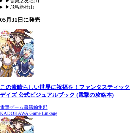
▶
音楽之友社
(
1
)
▶
飛鳥新社
(
1
)
05月31日
に発売
この素晴らしい世界に祝福を！ファンタスティック
デイズ 公式ビジュアルブック (電撃の攻略本)
電撃ゲーム書籍編集部
KADOKAWA Game Linkage