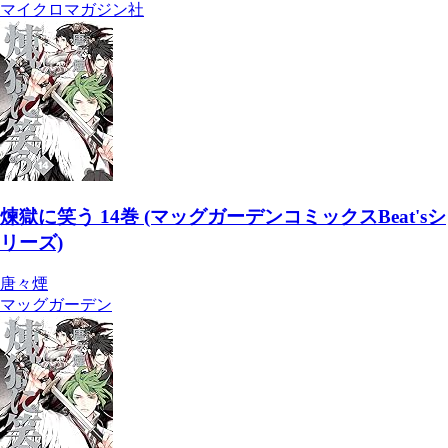
マイクロマガジン社
煉獄に笑う 14巻 (マッグガーデンコミックスBeat'sシ
リーズ)
唐々煙
マッグガーデン