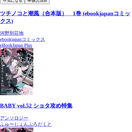
気になる
購入済み
ツチノコと潮風（合本版） 1巻 (ebookjapanコミッ
クス)
河野別荘地
ebookjapanコミックス
eBookJapan Plus
BABY vol.52 ショタ攻め特集
アンソロジー
ふゅーじょんぷろだくと