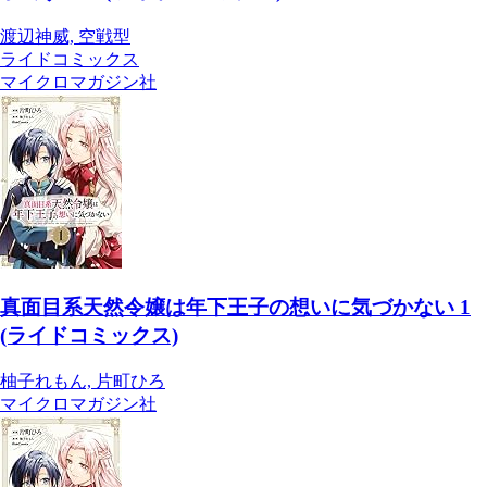
渡辺神威, 空戦型
ライドコミックス
マイクロマガジン社
真面目系天然令嬢は年下王子の想いに気づかない 1
(ライドコミックス)
柚子れもん, 片町ひろ
マイクロマガジン社