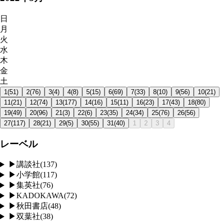
日
月
火
水
木
金
土
1
(
51
)
2
(
76
)
3
(
4
)
4
(
8
)
5
(
15
)
6
(
69
)
7
(
33
)
8
(
10
)
9
(
56
)
10
(
21
)
11
(
21
)
12
(
74
)
13
(
177
)
14
(
16
)
15
(
11
)
16
(
23
)
17
(
43
)
18
(
80
)
19
(
49
)
20
(
96
)
21
(
3
)
22
(
6
)
23
(
35
)
24
(
34
)
25
(
76
)
26
(
56
)
27
(
117
)
28
(
21
)
29
(
5
)
30
(
55
)
31
(
40
)
1
2
3
4
レーベル
▶
講談社
(
137
)
▶
小学館
(
117
)
▶
集英社
(
76
)
▶
KADOKAWA
(
72
)
▶
秋田書店
(
48
)
▶
双葉社
(
38
)