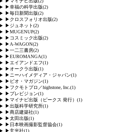
▶
マイナビ出版
(
2
)
▶
幸福の科学出版
(
2
)
▶
毎日新聞出版
(
2
)
▶
クロスフォリオ出版
(
2
)
▶
ジュネット
(
2
)
▶
MUGENUP
(
2
)
▶
コスミック出版
(
2
)
▶
A-WAGON
(
2
)
▶
一二三書房
(
2
)
▶
EUROMANGA
(
1
)
▶
エイアンドエフ
(
1
)
▶
オークラ出版
(
1
)
▶
ニーハイメディア・ジャパン
(
1
)
▶
ビオ・マガジン
(
1
)
▶
フクモトプロ／highstone, Inc.
(
1
)
▶
プレビジョン
(
1
)
▶
マイナビ出版（ピークス 発行）
(
1
)
▶
出版科学研究所
(
1
)
▶
商店建築社
(
1
)
▶
太田出版
(
1
)
▶
日本映画撮影監督協会
(
1
)
▶
玄光社
(
1
)