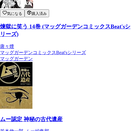
気になる
購入済み
煉獄に笑う 14巻 (マッグガーデンコミックスBeat'sシ
リーズ)
唐々煙
マッグガーデンコミックスBeat'sシリーズ
マッグガーデン
ムー認定 神秘の古代遺産