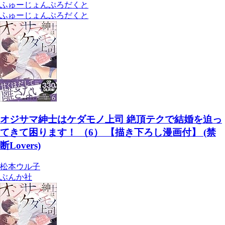
ふゅーじょんぷろだくと
ふゅーじょんぷろだくと
オジサマ紳士はケダモノ上司 絶頂テクで結婚を迫っ
てきて困ります！ （6） 【描き下ろし漫画付】 (禁
断Lovers)
松本ウル子
ぶんか社