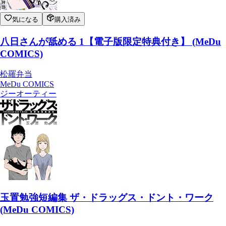
気になる
購入済み
八日さんが舐める 1【電子版限定特典付き】 (MeDu
COMICS)
松羅弁当
MeDu COMICS
ジーオーティー
玉置勉強短編集 ザ・ドラッグス・ドント・ワーク
(MeDu COMICS)