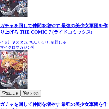
ガチャを回して仲間を増やす 最強の美少女軍団を作
り上げろ THE COMIC 7 (ライドコミックス)
イセ川ヤスタカ, ちんくるり, 晴野しゅー
マイクロマガジン社
気になる
購入済み
ガチャを回して仲間を増やす 最強の美少女軍団を作