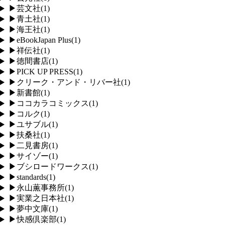
▶
芸文社
(
1
)
▶
青土社
(
1
)
▶
海王社
(
1
)
▶
eBookJapan Plus
(
1
)
▶
祥伝社
(
1
)
▶
徳間書店
(
1
)
▶
PICK UP PRESS
(
1
)
▶
クリーク・アンド・リバー社
(
1
)
▶
新書館
(
1
)
▶
ココカラコミックス
(
1
)
▶
コルク
(
1
)
▶
ユサブル
(
1
)
▶
扶桑社
(
1
)
▶
二見書房
(
1
)
▶
サイゾー
(
1
)
▶
ブシロードワークス
(
1
)
▶
standards
(
1
)
▶
永山薫事務所
(
1
)
▶
実業之日本社
(
1
)
▶
夢中文庫
(
1
)
▶
快感倶楽部
(
1
)