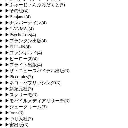
▶
ふゅーじょんぷろだくと
(
5
)
▶
その他
(
4
)
▶
Benjanet
(
4
)
▶
ナンバーナイン
(
4
)
▶
GANMA!
(
4
)
▶
PsycheLoss
(
4
)
▶
プランタン出版
(
4
)
▶
FILL-IN
(
4
)
▶
ファンギルド
(
4
)
▶
ヒーローズ
(
4
)
▶
ブライト出版
(
4
)
▶
ザ・ニュースパイラル出版
(
3
)
▶
Piccomics
(
3
)
▶
ネコ・パブリッシング
(
3
)
▶
新紀元社
(
3
)
▶
スクリーモ
(
3
)
▶
モバイルメディアリサーチ
(
3
)
▶
シュークリーム
(
3
)
▶
forcs
(
3
)
▶
つり人社
(
3
)
▶
宙出版
(
3
)