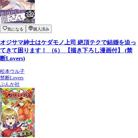
気になる
購入済み
オジサマ紳士はケダモノ上司 絶頂テクで結婚を迫っ
てきて困ります！ （6） 【描き下ろし漫画付】 (禁
断Lovers)
松本ウル子
禁断Lovers
ぶんか社