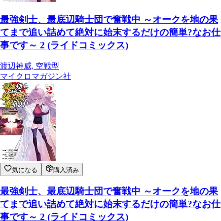
最強剣士、最底辺騎士団で奮戦中 ～オークを地の果
てまで追い詰めて絶対に始末するだけの簡単?なお仕
事です～ 2 (ライドコミックス)
渡辺神威, 空戦型
マイクロマガジン社
気になる
購入済み
最強剣士、最底辺騎士団で奮戦中 ～オークを地の果
てまで追い詰めて絶対に始末するだけの簡単?なお仕
事です～ 2 (ライドコミックス)