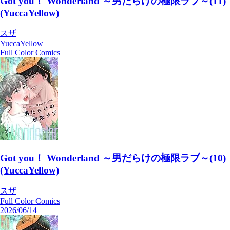
Got you！ Wonderland ～男だらけの極限ラブ～(11)
(YuccaYellow)
スザ
YuccaYellow
Full Color Comics
Got you！ Wonderland ～男だらけの極限ラブ～(10)
(YuccaYellow)
スザ
Full Color Comics
2026/06/14