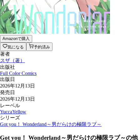
Amazonで購入
気になる
予約済み
著者
スザ
（
著
）
出版社
Full Color Comics
出版日
2026年12月13日
発売日
2026年12月13日
レーベル
YuccaYellow
シリーズ
Got you！ Wonderland～男だらけの極限ラブ～
Got you！ Wonderland～男だらけの極限ラブ～
の他