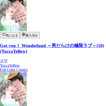
気になる
購入済み
Got you！ Wonderland ～男だらけの極限ラブ～(10)
(YuccaYellow)
スザ
YuccaYellow
Full Color Comics