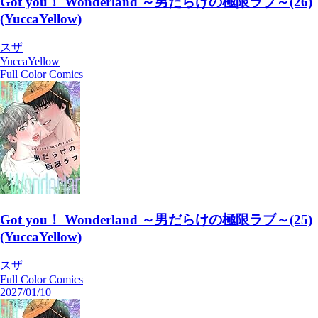
Got you！ Wonderland ～男だらけの極限ラブ～(26)
(YuccaYellow)
スザ
YuccaYellow
Full Color Comics
Got you！ Wonderland ～男だらけの極限ラブ～(25)
(YuccaYellow)
スザ
Full Color Comics
2027/01/10