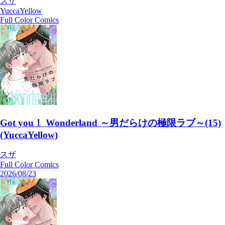
スザ
YuccaYellow
Full Color Comics
Got you！ Wonderland ～男だらけの極限ラブ～(15)
(YuccaYellow)
スザ
Full Color Comics
2026/08/23