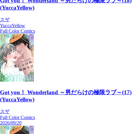
Got you！ Wonderland ～男だらけの極限ラブ～(18)
(YuccaYellow)
スザ
YuccaYellow
Full Color Comics
Got you！ Wonderland ～男だらけの極限ラブ～(17)
(YuccaYellow)
スザ
Full Color Comics
2026/09/20