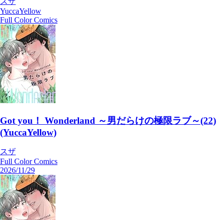
スザ
YuccaYellow
Full Color Comics
Got you！ Wonderland ～男だらけの極限ラブ～(22)
(YuccaYellow)
スザ
Full Color Comics
2026/11/29