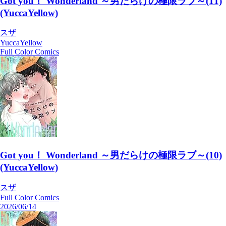
Got you！ Wonderland ～男だらけの極限ラブ～(11)
(YuccaYellow)
スザ
YuccaYellow
Full Color Comics
Got you！ Wonderland ～男だらけの極限ラブ～(10)
(YuccaYellow)
スザ
Full Color Comics
2026/06/14