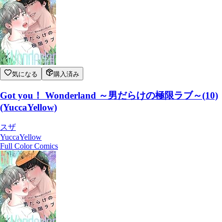
気になる
購入済み
Got you！ Wonderland ～男だらけの極限ラブ～(10)
(YuccaYellow)
スザ
YuccaYellow
Full Color Comics