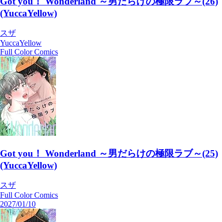
Got you！ Wonderland ～男だらけの極限ラブ～(26)
(YuccaYellow)
スザ
YuccaYellow
Full Color Comics
Got you！ Wonderland ～男だらけの極限ラブ～(25)
(YuccaYellow)
スザ
Full Color Comics
2027/01/10