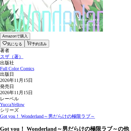
Amazonで購入
気になる
予約済み
著者
スザ
（
著
）
出版社
Full Color Comics
出版日
2026年11月15日
発売日
2026年11月15日
レーベル
YuccaYellow
シリーズ
Got you！ Wonderland～男だらけの極限ラブ～
Got you！ Wonderland～男だらけの極限ラブ～
の他