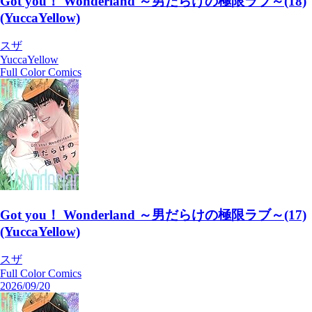
Got you！ Wonderland ～男だらけの極限ラブ～(18)
(YuccaYellow)
スザ
YuccaYellow
Full Color Comics
Got you！ Wonderland ～男だらけの極限ラブ～(17)
(YuccaYellow)
スザ
Full Color Comics
2026/09/20