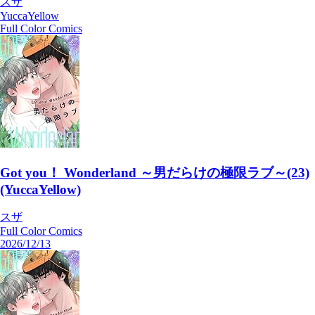
スザ
YuccaYellow
Full Color Comics
Got you！ Wonderland ～男だらけの極限ラブ～(23)
(YuccaYellow)
スザ
Full Color Comics
2026/12/13