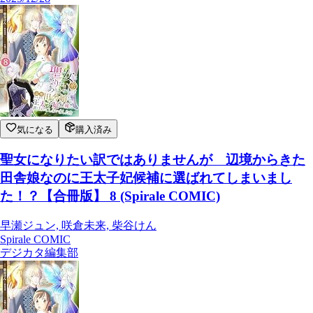
気になる
購入済み
聖女になりたい訳ではありませんが 辺境からきた
田舎娘なのに王太子妃候補に選ばれてしまいまし
た！？【合冊版】 8 (Spirale COMIC)
早瀬ジュン, 咲倉未来, 柴谷けん
Spirale COMIC
デジカタ編集部