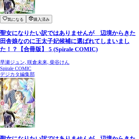
気になる
購入済み
聖女になりたい訳ではありませんが 辺境からきた
田舎娘なのに王太子妃候補に選ばれてしまいまし
た！？【合冊版】 5 (Spirale COMIC)
早瀬ジュン, 咲倉未来, 柴谷けん
Spirale COMIC
デジカタ編集部
聖女になりたい訳ではありませんが 辺境からきた