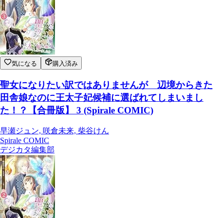
気になる
購入済み
聖女になりたい訳ではありませんが 辺境からきた
田舎娘なのに王太子妃候補に選ばれてしまいまし
た！？【合冊版】 3 (Spirale COMIC)
早瀬ジュン, 咲倉未来, 柴谷けん
Spirale COMIC
デジカタ編集部