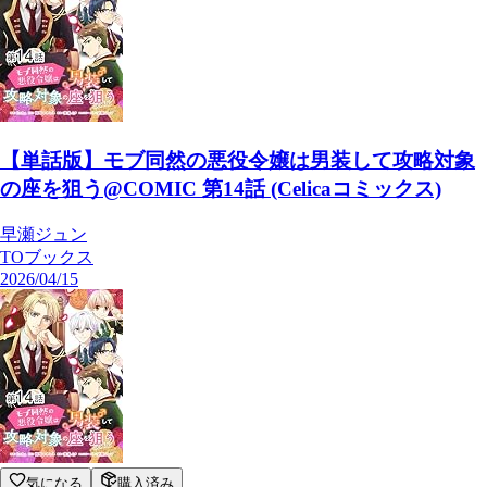
【単話版】モブ同然の悪役令嬢は男装して攻略対象
の座を狙う@COMIC 第14話 (Celicaコミックス)
早瀬ジュン
TOブックス
2026/04/15
気になる
購入済み