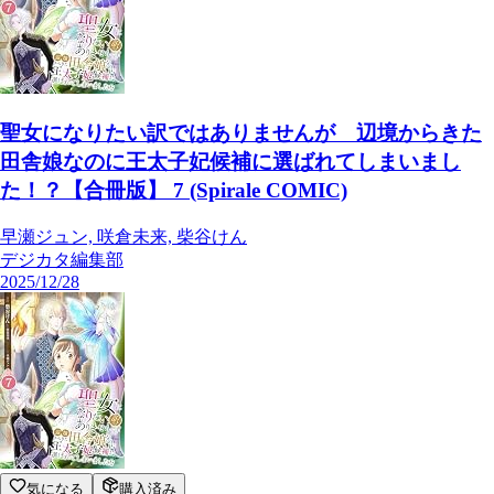
聖女になりたい訳ではありませんが 辺境からきた
田舎娘なのに王太子妃候補に選ばれてしまいまし
た！？【合冊版】 7 (Spirale COMIC)
早瀬ジュン, 咲倉未来, 柴谷けん
デジカタ編集部
2025/12/28
気になる
購入済み