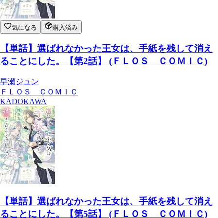
気になる
購入済み
【単話】選ばれなかった王女は、手紙を残して消え
ることにした。【第2話】 (ＦＬＯＳ ＣＯＭＩＣ)
早瀬ジュン
ＦＬＯＳ ＣＯＭＩＣ
KADOKAWA
【単話】選ばれなかった王女は、手紙を残して消え
ることにした。【第5話】 (ＦＬＯＳ ＣＯＭＩＣ)