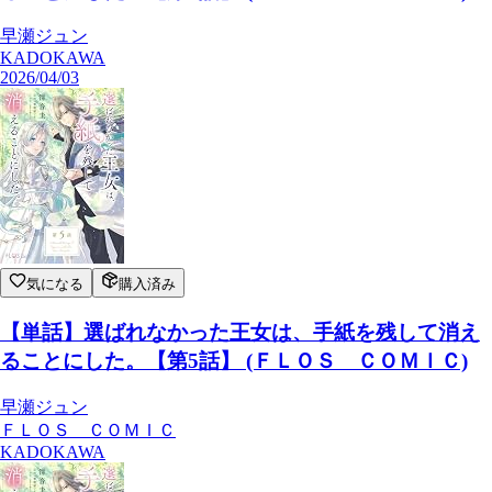
早瀬ジュン
KADOKAWA
2026/04/03
気になる
購入済み
【単話】選ばれなかった王女は、手紙を残して消え
ることにした。【第5話】 (ＦＬＯＳ ＣＯＭＩＣ)
早瀬ジュン
ＦＬＯＳ ＣＯＭＩＣ
KADOKAWA