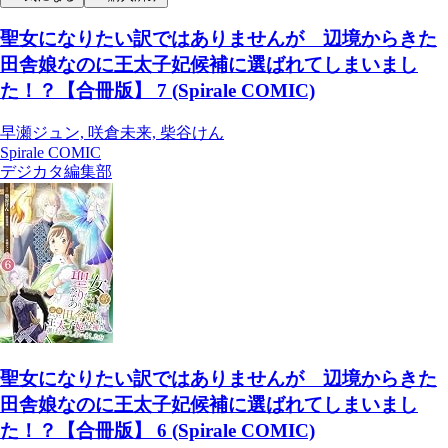
聖女になりたい訳ではありませんが 辺境からきた
田舎娘なのに王太子妃候補に選ばれてしまいまし
た！？【合冊版】 7 (Spirale COMIC)
早瀬ジュン, 咲倉未来, 柴谷けん
Spirale COMIC
デジカタ編集部
聖女になりたい訳ではありませんが 辺境からきた
田舎娘なのに王太子妃候補に選ばれてしまいまし
た！？【合冊版】 6 (Spirale COMIC)