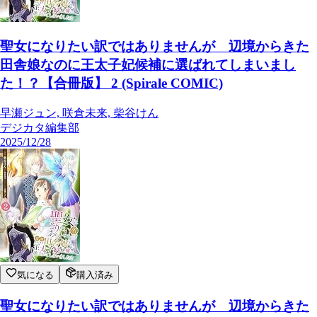
聖女になりたい訳ではありませんが 辺境からきた
田舎娘なのに王太子妃候補に選ばれてしまいまし
た！？【合冊版】 2 (Spirale COMIC)
早瀬ジュン, 咲倉未来, 柴谷けん
デジカタ編集部
2025/12/28
気になる
購入済み
聖女になりたい訳ではありませんが 辺境からきた