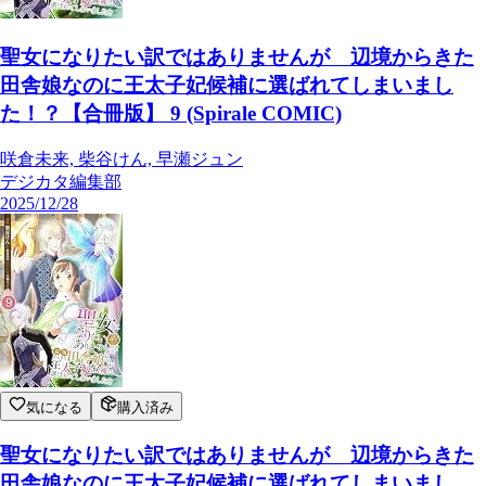
聖女になりたい訳ではありませんが 辺境からきた
田舎娘なのに王太子妃候補に選ばれてしまいまし
た！？【合冊版】 9 (Spirale COMIC)
咲倉未来, 柴谷けん, 早瀬ジュン
デジカタ編集部
2025/12/28
気になる
購入済み
聖女になりたい訳ではありませんが 辺境からきた
田舎娘なのに王太子妃候補に選ばれてしまいまし