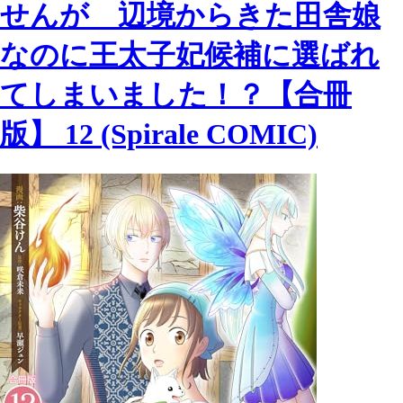
せんが 辺境からきた田舎娘
なのに王太子妃候補に選ばれ
てしまいました！？【合冊
版】 12 (Spirale COMIC)