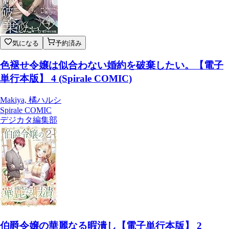
気になる
予約済み
色褪せ令嬢は似合わない婚約を破棄したい。【電子
単行本版】 4 (Spirale COMIC)
Makiya, 橘ハルシ
Spirale COMIC
デジカタ編集部
伯爵令嬢の華麗なる暇潰し【電子単行本版】 2