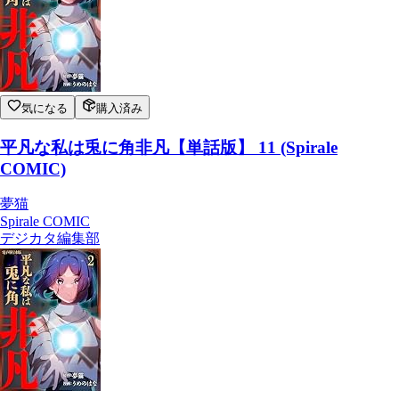
気になる
購入済み
平凡な私は兎に角非凡【単話版】 11 (Spirale
COMIC)
夢猫
Spirale COMIC
デジカタ編集部