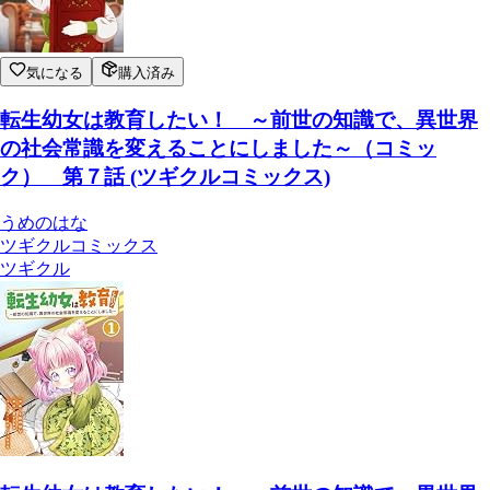
気になる
購入済み
転生幼女は教育したい！ ～前世の知識で、異世界
の社会常識を変えることにしました～（コミッ
ク） 第７話 (ツギクルコミックス)
うめのはな
ツギクルコミックス
ツギクル