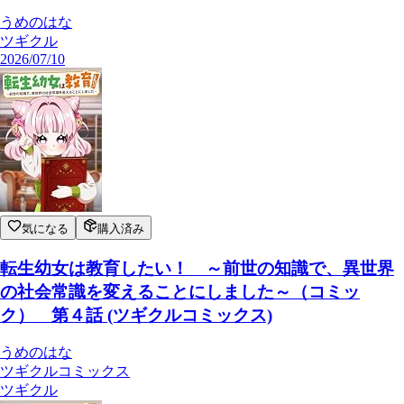
うめのはな
ツギクル
2026/07/10
気になる
購入済み
転生幼女は教育したい！ ～前世の知識で、異世界
の社会常識を変えることにしました～（コミッ
ク） 第４話 (ツギクルコミックス)
うめのはな
ツギクルコミックス
ツギクル