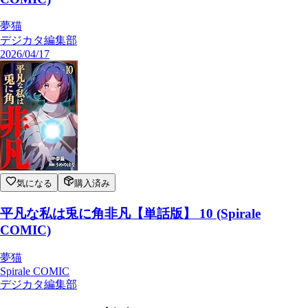
夢猫
デジカタ編集部
2026/04/17
気になる
購入済み
平凡な私は兎に角非凡【単話版】 10 (Spirale
COMIC)
夢猫
Spirale COMIC
デジカタ編集部