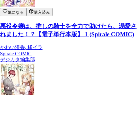
気になる
購入済み
悪役令嬢は、推しの騎士を全力で助けたら、溺愛さ
れました！？【電子単行本版】 1 (Spirale COMIC)
かわい澄香, 橘イラ
Spirale COMIC
デジカタ編集部
伯爵令嬢の華麗なる暇潰し【単話版】 9 (Spirale
COMIC)