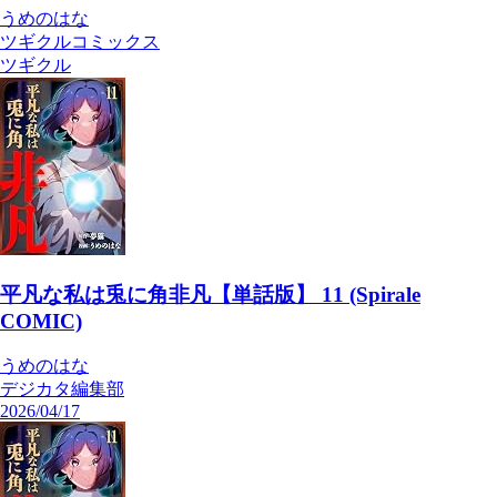
うめのはな
ツギクルコミックス
ツギクル
平凡な私は兎に角非凡【単話版】 11 (Spirale
COMIC)
うめのはな
デジカタ編集部
2026/04/17