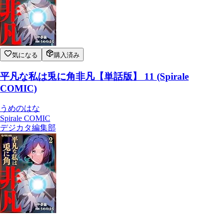
気になる
購入済み
平凡な私は兎に角非凡【単話版】 11 (Spirale
COMIC)
うめのはな
Spirale COMIC
デジカタ編集部