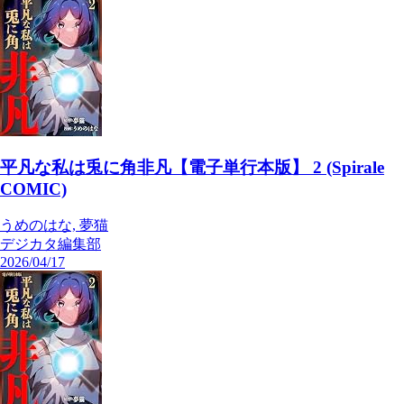
平凡な私は兎に角非凡【電子単行本版】 2 (Spirale
COMIC)
うめのはな, 夢猫
デジカタ編集部
2026/04/17