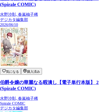
(Spirale COMIC)
水野沙彰, 春嵐柚子稀
デジカタ編集部
2026/06/10
気になる
購入済み
伯爵令嬢の華麗なる暇潰し【電子単行本版】 2
(Spirale COMIC)
水野沙彰, 春嵐柚子稀
Spirale COMIC
デジカタ編集部