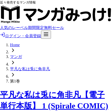
近々発売するマンガ情報
人気のレーベル
期間限定無料
セール
ログイン・会員登録
Home
マンガ
平凡な私は兎に角非凡
第1巻
平凡な私は兎に角非凡【電子
単行本版】 1 (Spirale COMIC)