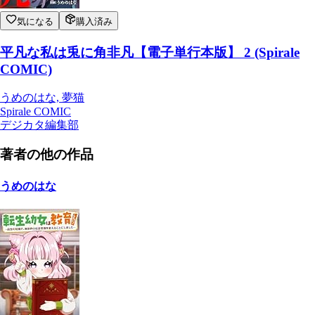
気になる
購入済み
平凡な私は兎に角非凡【電子単行本版】 2 (Spirale
COMIC)
うめのはな, 夢猫
Spirale COMIC
デジカタ編集部
著者の他の作品
うめのはな