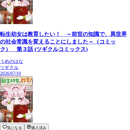
転生幼女は教育したい！ ～前世の知識で、異世界
の社会常識を変えることにしました～（コミッ
ク） 第３話 (ツギクルコミックス)
うめのはな
ツギクル
2026/07/10
気になる
購入済み