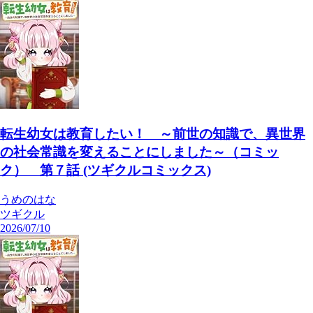
転生幼女は教育したい！ ～前世の知識で、異世界
の社会常識を変えることにしました～（コミッ
ク） 第７話 (ツギクルコミックス)
うめのはな
ツギクル
2026/07/10