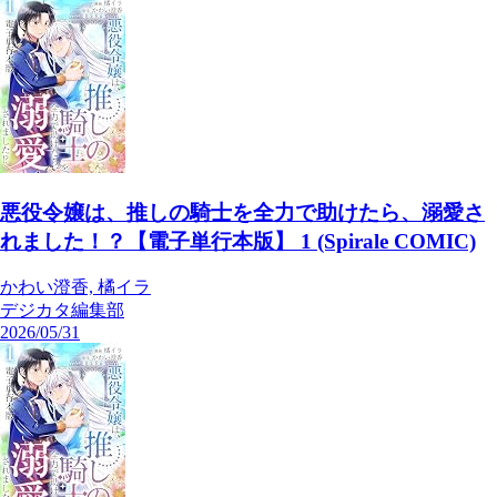
悪役令嬢は、推しの騎士を全力で助けたら、溺愛さ
れました！？【電子単行本版】 1 (Spirale COMIC)
かわい澄香, 橘イラ
デジカタ編集部
2026/05/31