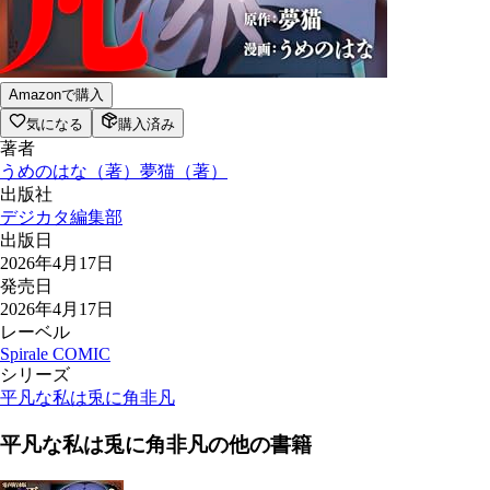
Amazonで購入
気になる
購入済み
著者
うめのはな
（
著
）
夢猫
（
著
）
出版社
デジカタ編集部
出版日
2026年4月17日
発売日
2026年4月17日
レーベル
Spirale COMIC
シリーズ
平凡な私は兎に角非凡
平凡な私は兎に角非凡
の他の書籍