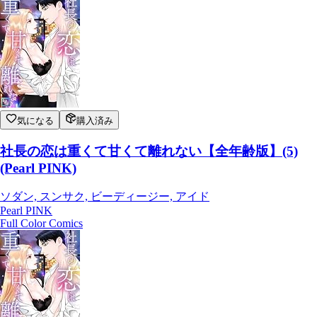
気になる
購入済み
社長の恋は重くて甘くて離れない【全年齢版】(5)
(Pearl PINK)
ソダン, スンサク, ビーディージー, アイド
Pearl PINK
Full Color Comics