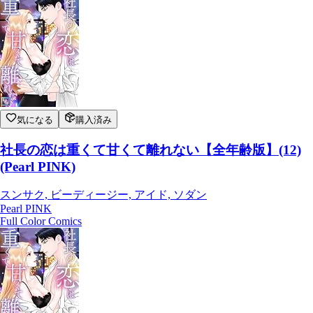
気になる
購入済み
社長の恋は重くて甘くて離れない【全年齢版】(12)
(Pearl PINK)
スンサク, ビーディージー, アイド, ソダン
Pearl PINK
Full Color Comics