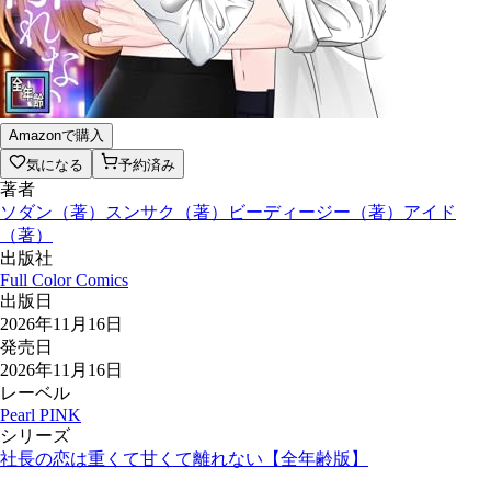
Amazonで購入
気になる
予約済み
著者
ソダン
（
著
）
スンサク
（
著
）
ビーディージー
（
著
）
アイド
（
著
）
出版社
Full Color Comics
出版日
2026年11月16日
発売日
2026年11月16日
レーベル
Pearl PINK
シリーズ
社長の恋は重くて甘くて離れない【全年齢版】