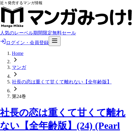
近々発売するマンガ情報
人気のレーベル
期間限定無料
セール
ログイン・会員登録
Home
マンガ
社長の恋は重くて甘くて離れない【全年齢版】
第24巻
社長の恋は重くて甘くて離れ
ない【全年齢版】(24) (Pearl