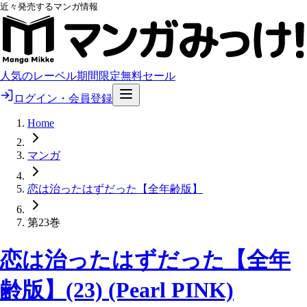
近々発売するマンガ情報
人気のレーベル
期間限定無料
セール
ログイン・会員登録
Home
マンガ
恋は治ったはずだった【全年齢版】
第23巻
恋は治ったはずだった【全年
齢版】(23) (Pearl PINK)