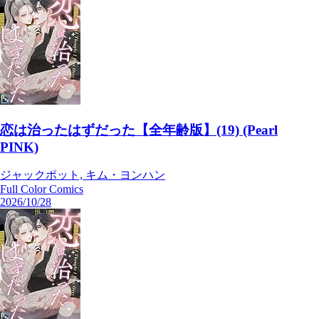
恋は治ったはずだった【全年齢版】(19) (Pearl
PINK)
ジャックポット, キム・ヨンハン
Full Color Comics
2026/10/28