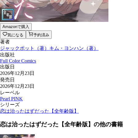
Amazonで購入
気になる
予約済み
著者
ジャックポット
（
著
）
キム・ヨンハン
（
著
）
出版社
Full Color Comics
出版日
2026年12月23日
発売日
2026年12月23日
レーベル
Pearl PINK
シリーズ
恋は治ったはずだった【全年齢版】
恋は治ったはずだった【全年齢版】
の他の書籍