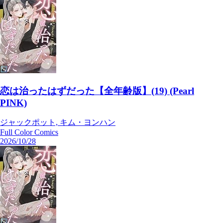
恋は治ったはずだった【全年齢版】(19) (Pearl
PINK)
ジャックポット, キム・ヨンハン
Full Color Comics
2026/10/28