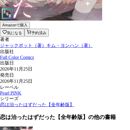
Amazonで購入
気になる
予約済み
著者
ジャックポット
（
著
）
キム・ヨンハン
（
著
）
出版社
Full Color Comics
出版日
2026年11月25日
発売日
2026年11月25日
レーベル
Pearl PINK
シリーズ
恋は治ったはずだった【全年齢版】
恋は治ったはずだった【全年齢版】
の他の書籍