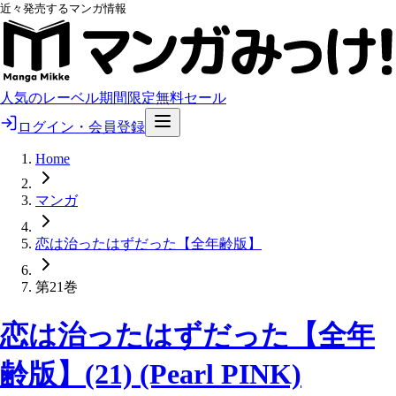
近々発売するマンガ情報
人気のレーベル
期間限定無料
セール
ログイン・会員登録
Home
マンガ
恋は治ったはずだった【全年齢版】
第21巻
恋は治ったはずだった【全年
齢版】(21) (Pearl PINK)