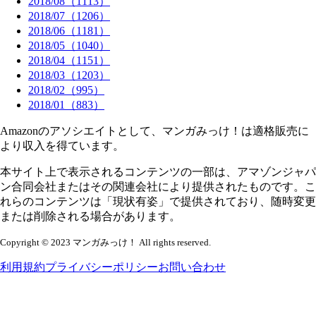
2018
/
08
（
1113
）
2018
/
07
（
1206
）
2018
/
06
（
1181
）
2018
/
05
（
1040
）
2018
/
04
（
1151
）
2018
/
03
（
1203
）
2018
/
02
（
995
）
2018
/
01
（
883
）
Amazonのアソシエイトとして、マンガみっけ！は適格販売に
より収入を得ています。
本サイト上で表示されるコンテンツの一部は、アマゾンジャパ
ン合同会社またはその関連会社により提供されたものです。こ
れらのコンテンツは「現状有姿」で提供されており、随時変更
または削除される場合があります。
Copyright © 2023 マンガみっけ！ All rights reserved.
利用規約
プライバシーポリシー
お問い合わせ