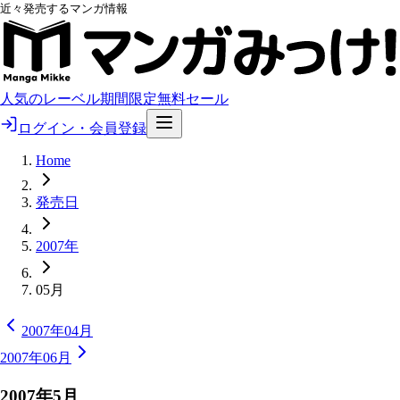
近々発売するマンガ情報
人気のレーベル
期間限定無料
セール
ログイン・会員登録
Home
発売日
2007年
05月
2007年04月
2007年06月
2007
年
5
月