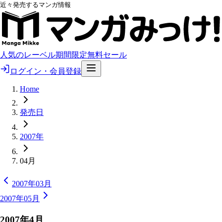
近々発売するマンガ情報
人気のレーベル
期間限定無料
セール
ログイン・会員登録
Home
発売日
2007年
04月
2007年03月
2007年05月
2007
年
4
月