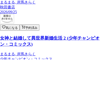
まるまる, 岸馬きらく
秋田書店
2026/09/25
気になる
予約済み
女神と結婚して異世界新婚生活 2 (少年チャンピオ
ン・コミックス)
まるまる, 岸馬きらく
少年チャンピオン・コミックス
秋田書店
男なら一国一城の主を目指さなきゃね 3 (少年チャン
ピオン・コミックス)
三度笠, 椎名優, 瑞絵
秋田書店