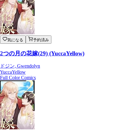
気になる
予約済み
2つの月の花嫁(29) (YuccaYellow)
ドジン, Gwendolyn
YuccaYellow
Full Color Comics