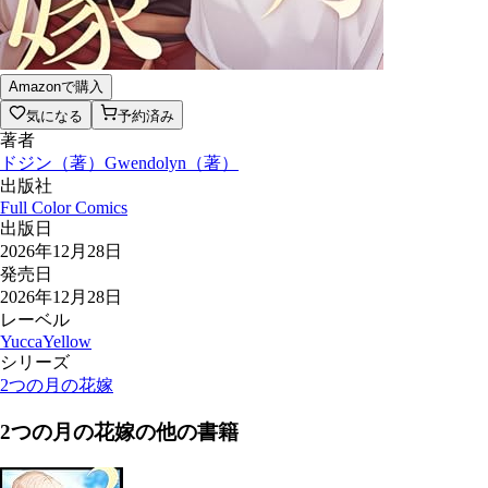
Amazonで購入
気になる
予約済み
著者
ドジン
（
著
）
Gwendolyn
（
著
）
出版社
Full Color Comics
出版日
2026年12月28日
発売日
2026年12月28日
レーベル
YuccaYellow
シリーズ
2つの月の花嫁
2つの月の花嫁
の他の書籍