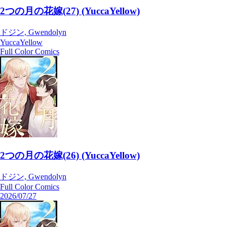
2つの月の花嫁(27) (YuccaYellow)
ドジン, Gwendolyn
YuccaYellow
Full Color Comics
2つの月の花嫁(26) (YuccaYellow)
ドジン, Gwendolyn
Full Color Comics
2026/07/27