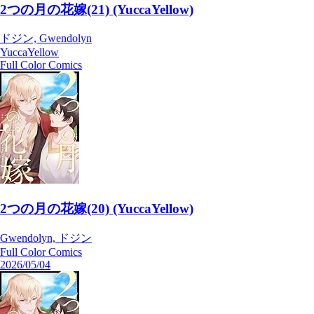
2つの月の花嫁(21) (YuccaYellow)
ドジン, Gwendolyn
YuccaYellow
Full Color Comics
2つの月の花嫁(20) (YuccaYellow)
Gwendolyn, ドジン
Full Color Comics
2026/05/04