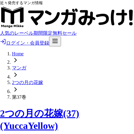
近々発売するマンガ情報
人気のレーベル
期間限定無料
セール
ログイン・会員登録
Home
マンガ
2つの月の花嫁
第37巻
2つの月の花嫁(37)
(YuccaYellow)