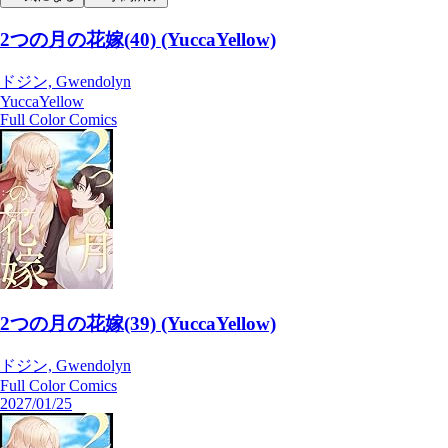
2つの月の花嫁(40) (YuccaYellow)
ドジン, Gwendolyn
YuccaYellow
Full Color Comics
2つの月の花嫁(39) (YuccaYellow)
ドジン, Gwendolyn
Full Color Comics
2027/01/25