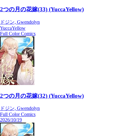
2つの月の花嫁(33) (YuccaYellow)
ドジン, Gwendolyn
YuccaYellow
Full Color Comics
2つの月の花嫁(32) (YuccaYellow)
ドジン, Gwendolyn
Full Color Comics
2026/10/19