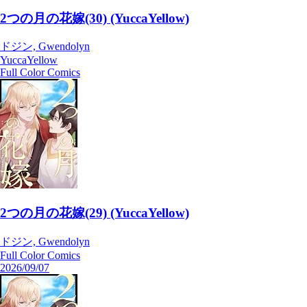
2つの月の花嫁(30) (YuccaYellow)
ドジン, Gwendolyn
YuccaYellow
Full Color Comics
2つの月の花嫁(29) (YuccaYellow)
ドジン, Gwendolyn
Full Color Comics
2026/09/07