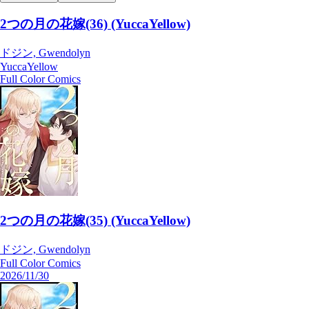
2つの月の花嫁(36) (YuccaYellow)
ドジン, Gwendolyn
YuccaYellow
Full Color Comics
2つの月の花嫁(35) (YuccaYellow)
ドジン, Gwendolyn
Full Color Comics
2026/11/30