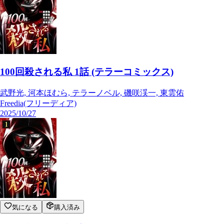
100回殺される私 1話 (テラーコミックス)
武野光, 河本ほむら, テラーノベル, 磯咲渓一, 東雲佑
Freedia(フリーディア)
2025/10/27
気になる
購入済み