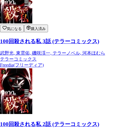
気になる
購入済み
100回殺される私 3話 (テラーコミックス)
武野光, 東雲佑, 磯咲渓一, テラーノベル, 河本ほむら
テラーコミックス
Freedia(フリーディア)
100回殺される私 2話 (テラーコミックス)