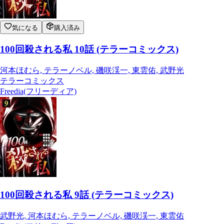
気になる
購入済み
100回殺される私 10話 (テラーコミックス)
河本ほむら, テラーノベル, 磯咲渓一, 東雲佑, 武野光
テラーコミックス
Freedia(フリーディア)
100回殺される私 9話 (テラーコミックス)
武野光, 河本ほむら, テラーノベル, 磯咲渓一, 東雲佑