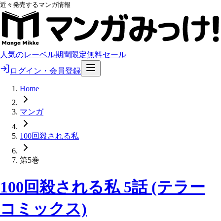
近々発売するマンガ情報
人気のレーベル
期間限定無料
セール
ログイン・会員登録
Home
マンガ
100回殺される私
第5巻
100回殺される私 5話 (テラー
コミックス)