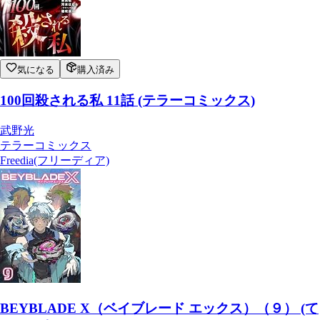
気になる
購入済み
100回殺される私 11話 (テラーコミックス)
武野光
テラーコミックス
Freedia(フリーディア)
BEYBLADE X（ベイブレード エックス）（９） (て