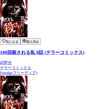
気になる
購入済み
100回殺される私 9話 (テラーコミックス)
武野光
テラーコミックス
Freedia(フリーディア)