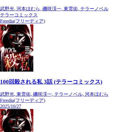
武野光, 河本ほむら, 磯咲渓一, 東雲佑, テラーノベル
テラーコミックス
Freedia(フリーディア)
100回殺される私 3話 (テラーコミックス)
武野光, 東雲佑, 磯咲渓一, テラーノベル, 河本ほむら
Freedia(フリーディア)
2025/10/27