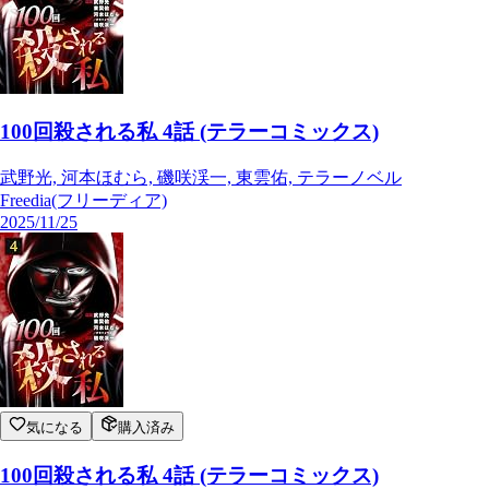
100回殺される私 4話 (テラーコミックス)
武野光, 河本ほむら, 磯咲渓一, 東雲佑, テラーノベル
Freedia(フリーディア)
2025/11/25
気になる
購入済み
100回殺される私 4話 (テラーコミックス)