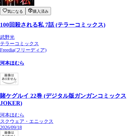
気になる
購入済み
100回殺される私 7話 (テラーコミックス)
武野光
テラーコミックス
Freedia(フリーディア)
河本ほむら
賭ケグルイ 22巻 (デジタル版ガンガンコミックス
JOKER)
河本ほむら
スクウェア・エニックス
2026/09/18