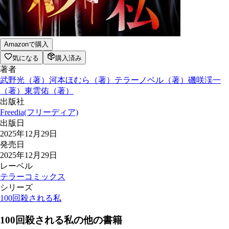
Amazonで購入
気になる
購入済み
著者
武野光
（
著
）
河本ほむら
（
著
）
テラーノベル
（
著
）
磯咲渓一
（
著
）
東雲佑
（
著
）
出版社
Freedia(フリーディア)
出版日
2025年12月29日
発売日
2025年12月29日
レーベル
テラーコミックス
シリーズ
100回殺される私
100回殺される私
の他の書籍