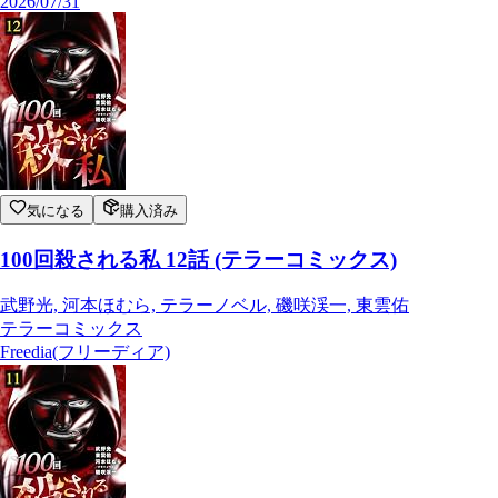
2026/07/31
気になる
購入済み
100回殺される私 12話 (テラーコミックス)
武野光, 河本ほむら, テラーノベル, 磯咲渓一, 東雲佑
テラーコミックス
Freedia(フリーディア)