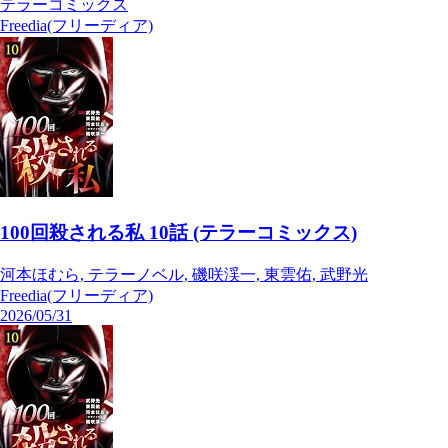
テラーコミックス
Freedia(フリーディア)
100回殺される私 10話 (テラーコミックス)
河本ほむら, テラーノベル, 磯咲渓一, 東雲佑, 武野光
Freedia(フリーディア)
2026/05/31