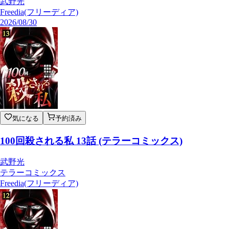
武野光
Freedia(フリーディア)
2026/08/30
気になる
予約済み
100回殺される私 13話 (テラーコミックス)
武野光
テラーコミックス
Freedia(フリーディア)