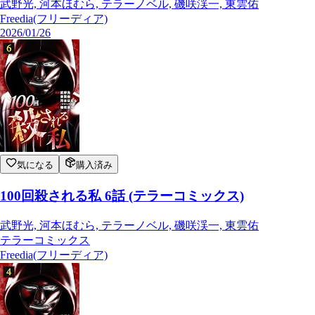
武野光, 河本ほむら, テラーノベル, 磯咲渓一, 東雲佑
Freedia(フリーディア)
2026/01/26
気になる
購入済み
100回殺される私 6話 (テラーコミックス)
武野光, 河本ほむら, テラーノベル, 磯咲渓一, 東雲佑
テラーコミックス
Freedia(フリーディア)