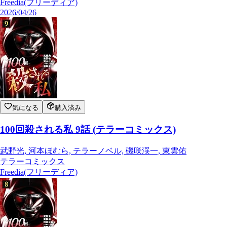
Freedia(フリーディア)
2026/04/26
気になる
購入済み
100回殺される私 9話 (テラーコミックス)
武野光, 河本ほむら, テラーノベル, 磯咲渓一, 東雲佑
テラーコミックス
Freedia(フリーディア)