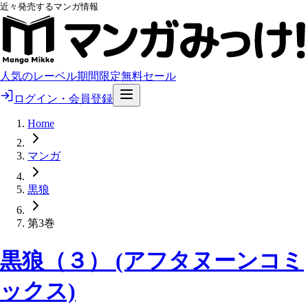
近々発売するマンガ情報
人気のレーベル
期間限定無料
セール
ログイン・会員登録
Home
マンガ
黒狼
第3巻
黒狼（３） (アフタヌーンコミ
ックス)