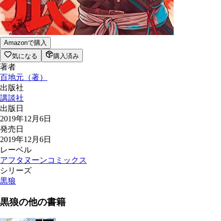
Amazonで購入
気になる
購入済み
著者
百地元
（
著
）
出版社
講談社
出版日
2019年12月6日
発売日
2019年12月6日
レーベル
アフタヌーンコミックス
シリーズ
黒狼
黒狼
の他の書籍