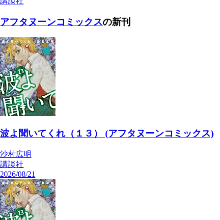
講談社
アフタヌーンコミックス
の新刊
波よ聞いてくれ（１３） (アフタヌーンコミックス)
沙村広明
講談社
2026/08/21