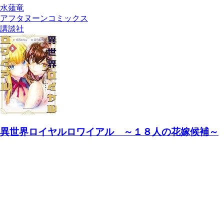
水薙竜
アフタヌーンコミックス
講談社
異世界ロイヤルロワイアル ～１８人の花嫁候補～
（３） (アフタヌーンコミックス)
若宮弘明, 宮沢わたる
講談社
2026/08/06