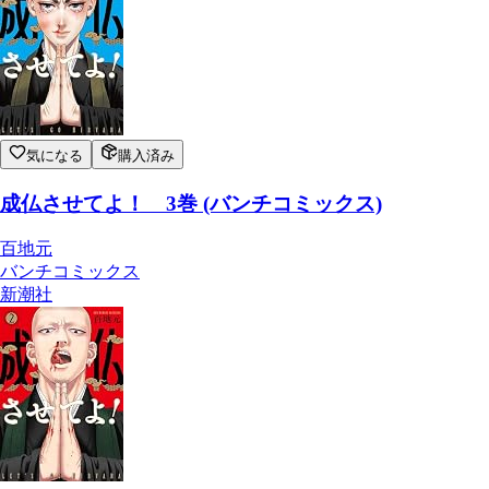
気になる
購入済み
成仏させてよ！ 3巻 (バンチコミックス)
百地元
バンチコミックス
新潮社