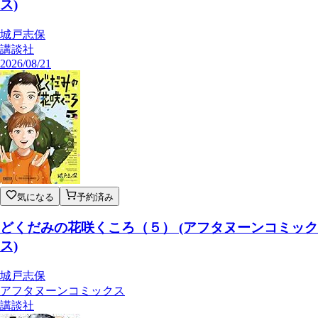
ス)
城戸志保
講談社
2026/08/21
気になる
予約済み
どくだみの花咲くころ（５） (アフタヌーンコミック
ス)
城戸志保
アフタヌーンコミックス
講談社