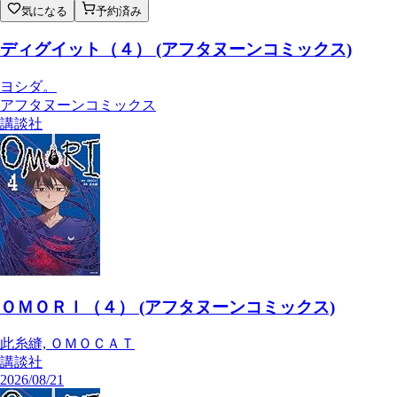
気になる
予約済み
ディグイット（４） (アフタヌーンコミックス)
ヨシダ。
アフタヌーンコミックス
講談社
ＯＭＯＲＩ（４） (アフタヌーンコミックス)
此糸縫, ＯＭＯＣＡＴ
講談社
2026/08/21