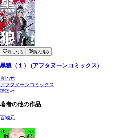
気になる
購入済み
黒狼（１） (アフタヌーンコミックス)
百地元
アフタヌーンコミックス
講談社
著者の他の作品
百地元