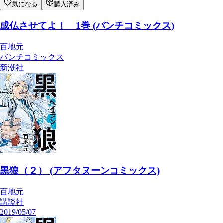
気になる
購入済み
成仏させてよ！ 1巻 (バンチコミックス)
百地元
バンチコミックス
新潮社
黒狼（２） (アフタヌーンコミックス)
百地元
講談社
2019/05/07