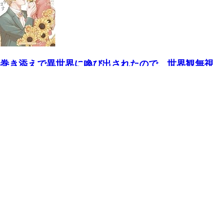
巻き添えで異世界に喚び出されたので、世界観無視
して和菓子作ります（４） (マンガワン女子部)
和泉杏花, 天乃こと
小学館
2026/07/17
気になる
購入済み