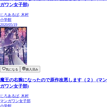
ガワン女子部)
じろあるば, 木村
小学館
2020/05/19
気になる
購入済み
魔王の右腕になったので原作改悪します（２） (マン
ガワン女子部)
じろあるば, 木村
マンガワン女子部
小学館