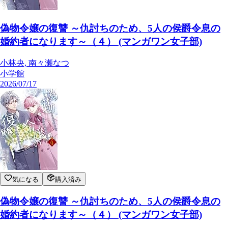
偽物令嬢の復讐 ～仇討ちのため、5人の侯爵令息の
婚約者になります～（４） (マンガワン女子部)
小林央, 南々瀬なつ
小学館
2026/07/17
気になる
購入済み
偽物令嬢の復讐 ～仇討ちのため、5人の侯爵令息の
婚約者になります～（４） (マンガワン女子部)