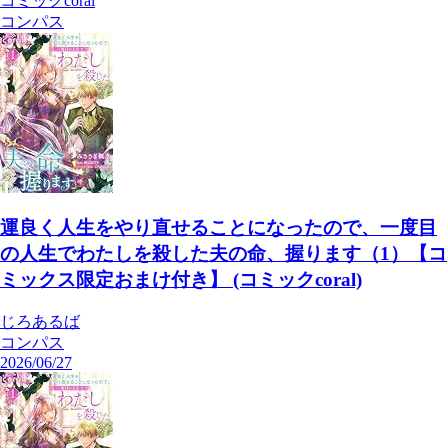
コミックcoral
コンパス
運良く人生をやり直せることになったので、一度目
の人生でわたしを殺した夫の命、握ります（1）【コ
ミックス限定おまけ付き】 (コミックcoral)
じろあるば
コンパス
2026/06/27