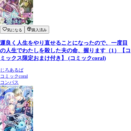
気になる
購入済み
運良く人生をやり直せることになったので、一度目
の人生でわたしを殺した夫の命、握ります（1）【コ
ミックス限定おまけ付き】 (コミックcoral)
じろあるば
コミックcoral
コンパス