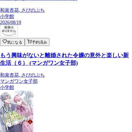
和泉杏花, さびのぶち
小学館
2026/08/19
気になる
予約済み
もう興味がないと離婚された令嬢の意外と楽しい新
生活（６） (マンガワン女子部)
和泉杏花, さびのぶち
マンガワン女子部
小学館