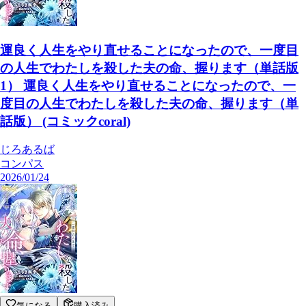
運良く人生をやり直せることになったので、一度目
の人生でわたしを殺した夫の命、握ります（単話版
1） 運良く人生をやり直せることになったので、一
度目の人生でわたしを殺した夫の命、握ります（単
話版） (コミックcoral)
じろあるば
コンパス
2026/01/24
気になる
購入済み