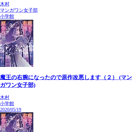
木村
マンガワン女子部
小学館
魔王の右腕になったので原作改悪します（２） (マン
ガワン女子部)
木村
小学館
2020/05/19