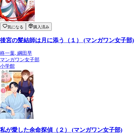
気になる
購入済み
後宮の髪結師は月に添う（１） (マンガワン女子部)
柊一葉, 綱田早
マンガワン女子部
小学館
私が愛した余命探偵（２） (マンガワン女子部)