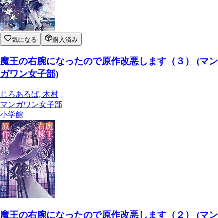
気になる
購入済み
魔王の右腕になったので原作改悪します（３） (マン
ガワン女子部)
じろあるば, 木村
マンガワン女子部
小学館
魔王の右腕になったので原作改悪します（２） (マン