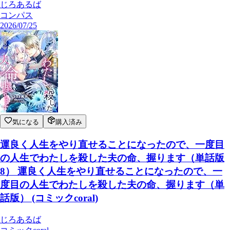
じろあるば
コンパス
2026/07/25
気になる
購入済み
運良く人生をやり直せることになったので、一度目
の人生でわたしを殺した夫の命、握ります（単話版
8） 運良く人生をやり直せることになったので、一
度目の人生でわたしを殺した夫の命、握ります（単
話版） (コミックcoral)
じろあるば