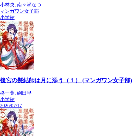
小林央, 南々瀬なつ
マンガワン女子部
小学館
後宮の髪結師は月に添う（１） (マンガワン女子部)
柊一葉, 綱田早
小学館
2026/07/17