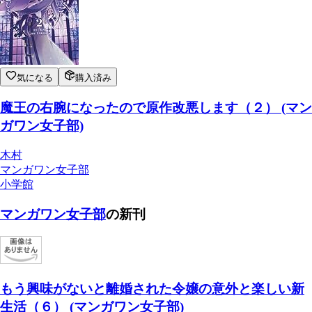
気になる
購入済み
魔王の右腕になったので原作改悪します（２） (マン
ガワン女子部)
木村
マンガワン女子部
小学館
マンガワン女子部
の新刊
もう興味がないと離婚された令嬢の意外と楽しい新
生活（６） (マンガワン女子部)