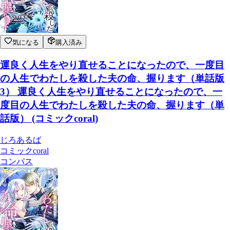
気になる
購入済み
運良く人生をやり直せることになったので、一度目
の人生でわたしを殺した夫の命、握ります（単話版
3） 運良く人生をやり直せることになったので、一
度目の人生でわたしを殺した夫の命、握ります（単
話版） (コミックcoral)
じろあるば
コミックcoral
コンパス