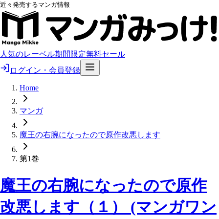
近々発売するマンガ情報
人気のレーベル
期間限定無料
セール
ログイン・会員登録
Home
マンガ
魔王の右腕になったので原作改悪します
第1巻
魔王の右腕になったので原作
改悪します（１） (マンガワン