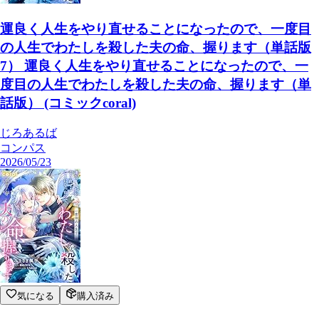
運良く人生をやり直せることになったので、一度目
の人生でわたしを殺した夫の命、握ります（単話版
7） 運良く人生をやり直せることになったので、一
度目の人生でわたしを殺した夫の命、握ります（単
話版） (コミックcoral)
じろあるば
コンパス
2026/05/23
気になる
購入済み