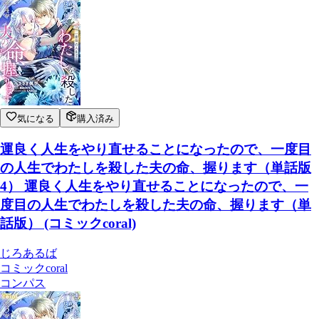
気になる
購入済み
運良く人生をやり直せることになったので、一度目
の人生でわたしを殺した夫の命、握ります（単話版
4） 運良く人生をやり直せることになったので、一
度目の人生でわたしを殺した夫の命、握ります（単
話版） (コミックcoral)
じろあるば
コミックcoral
コンパス