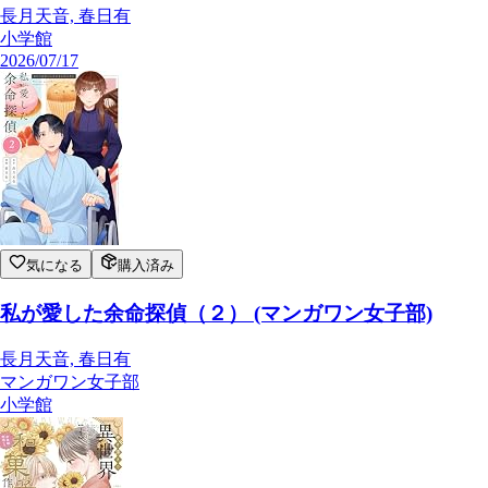
長月天音, 春日有
小学館
2026/07/17
気になる
購入済み
私が愛した余命探偵（２） (マンガワン女子部)
長月天音, 春日有
マンガワン女子部
小学館