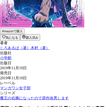
Amazonで購入
気になる
購入済み
著者
じろあるば
（
著
）
木村
（
著
）
出版社
小学館
出版日
2019年11月19日
発売日
2019年11月19日
レーベル
マンガワン女子部
シリーズ
魔王の右腕になったので原作改悪します