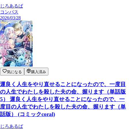
じろあるば
コンパス
2026/03/28
気になる
購入済み
運良く人生をやり直せることになったので、一度目
の人生でわたしを殺した夫の命、握ります（単話版
5） 運良く人生をやり直せることになったので、一
度目の人生でわたしを殺した夫の命、握ります（単
話版） (コミックcoral)
じろあるば