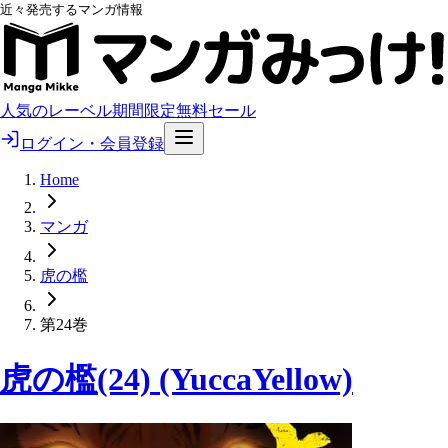
近々発売するマンガ情報
人気のレーベル
期間限定無料
セール
ログイン・会員登録
Home
マンガ
虎の檻
第24巻
虎の檻(24) (YuccaYellow)