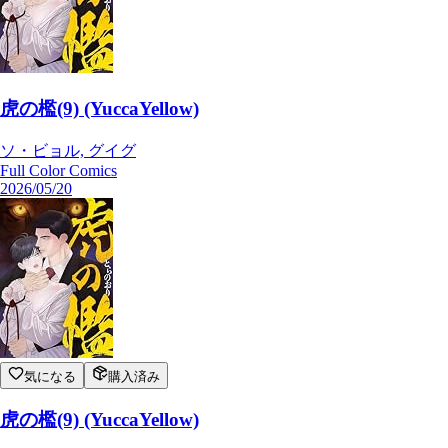
虎の檻(9) (YuccaYellow)
ソ・ビョル, グイグ
Full Color Comics
2026/05/20
気になる
購入済み
虎の檻(9) (YuccaYellow)