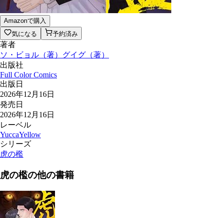
Amazonで購入
気になる
予約済み
著者
ソ・ビョル
（
著
）
グイグ
（
著
）
出版社
Full Color Comics
出版日
2026年12月16日
発売日
2026年12月16日
レーベル
YuccaYellow
シリーズ
虎の檻
虎の檻
の他の書籍