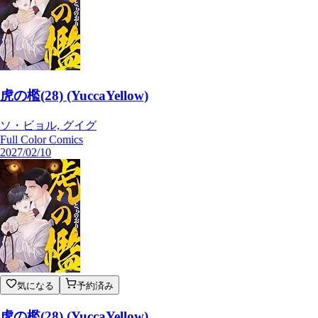
虎の檻(28) (YuccaYellow)
ソ・ビョル, グイグ
Full Color Comics
2027/02/10
気になる
予約済み
虎の檻(28) (YuccaYellow)