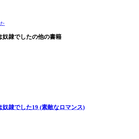
た
は奴隷でした
の他の書籍
隷でした19 (素敵なロマンス)