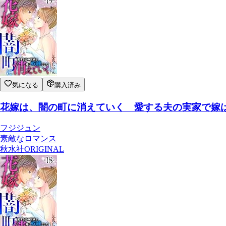
気になる
購入済み
花嫁は、闇の町に消えていく 愛する夫の実家で嫁は奴
フジジュン
素敵なロマンス
秋水社ORIGINAL