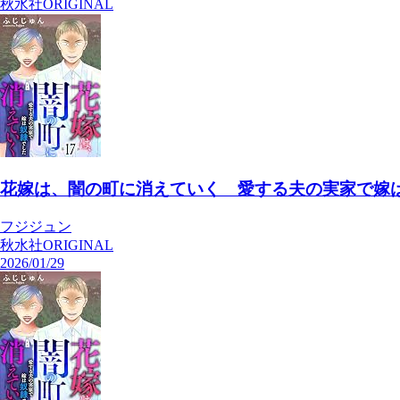
秋水社ORIGINAL
花嫁は、闇の町に消えていく 愛する夫の実家で嫁は奴
フジジュン
秋水社ORIGINAL
2026/01/29