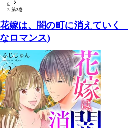
第2巻
花嫁は、闇の町に消えていく 
なロマンス)