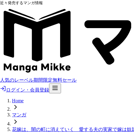
近々発売するマンガ情報
人気のレーベル
期間限定無料
セール
ログイン・会員登録
Home
マンガ
花嫁は、闇の町に消えていく 愛する夫の実家で嫁は奴