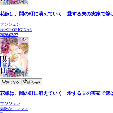
花嫁は、闇の町に消えていく 愛する夫の実家で嫁は奴
フジジュン
秋水社ORIGINAL
2026/02/27
気になる
購入済み
花嫁は、闇の町に消えていく 愛する夫の実家で嫁は奴
フジジュン
素敵なロマンス