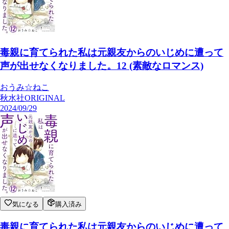
毒親に育てられた私は元親友からのいじめに遭って
声が出せなくなりました。12 (素敵なロマンス)
おうみ☆ねこ
秋水社ORIGINAL
2024/09/29
気になる
購入済み
毒親に育てられた私は元親友からのいじめに遭って