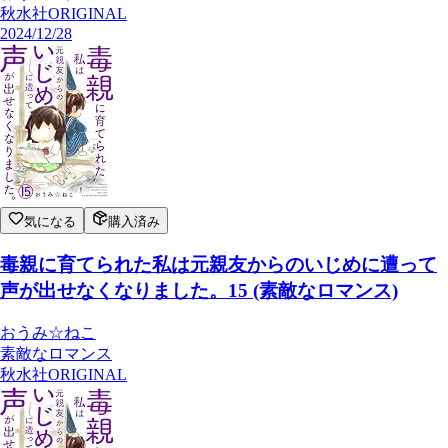
秋水社ORIGINAL
2024/12/28
気になる
購入済み
毒親に育てられた私は元親友からのいじめに遭って
声が出せなくなりました。15 (素敵なロマンス)
おうみ☆ねこ
素敵なロマンス
秋水社ORIGINAL