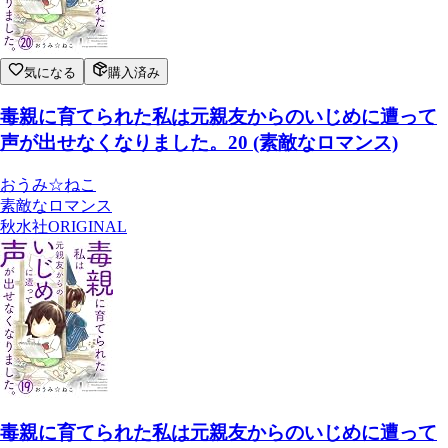
気になる
購入済み
毒親に育てられた私は元親友からのいじめに遭って
声が出せなくなりました。20 (素敵なロマンス)
おうみ☆ねこ
素敵なロマンス
秋水社ORIGINAL
毒親に育てられた私は元親友からのいじめに遭って