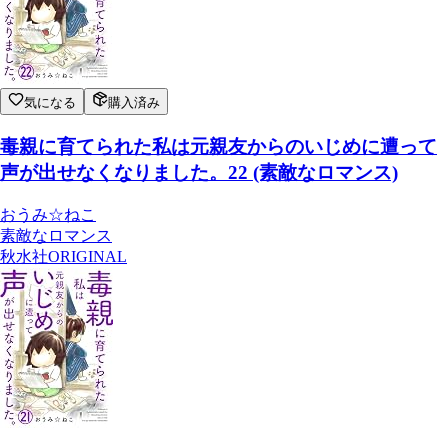
気になる
購入済み
毒親に育てられた私は元親友からのいじめに遭って
声が出せなくなりました。22 (素敵なロマンス)
おうみ☆ねこ
素敵なロマンス
秋水社ORIGINAL