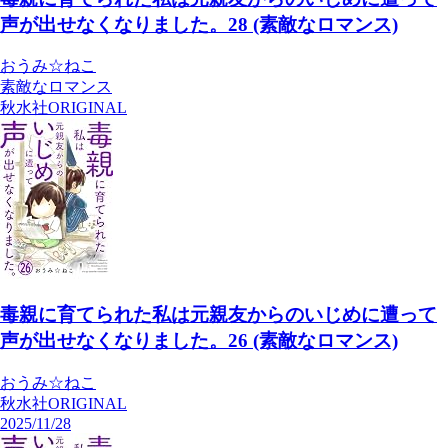
声が出せなくなりました。28 (素敵なロマンス)
おうみ☆ねこ
素敵なロマンス
秋水社ORIGINAL
毒親に育てられた私は元親友からのいじめに遭って
声が出せなくなりました。26 (素敵なロマンス)
おうみ☆ねこ
秋水社ORIGINAL
2025/11/28