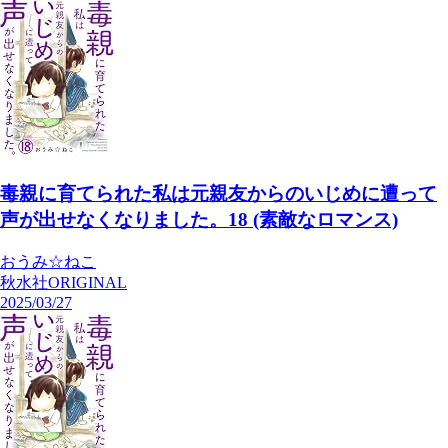
毒親に育てられた私は元親友からのいじめに遭って
声が出せなくなりました。18 (素敵なロマンス)
おうみ☆ねこ
秋水社ORIGINAL
2025/03/27