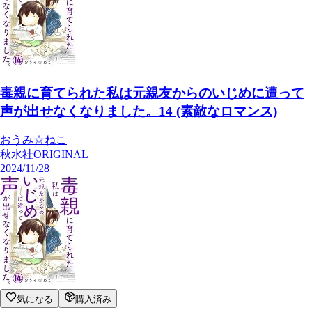
毒親に育てられた私は元親友からのいじめに遭って
声が出せなくなりました。14 (素敵なロマンス)
おうみ☆ねこ
秋水社ORIGINAL
2024/11/28
気になる
購入済み