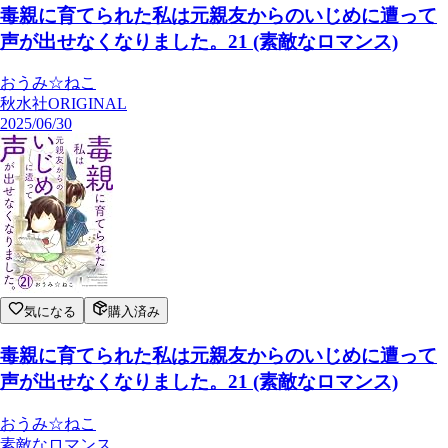
毒親に育てられた私は元親友からのいじめに遭って
声が出せなくなりました。21 (素敵なロマンス)
おうみ☆ねこ
秋水社ORIGINAL
2025/06/30
気になる
購入済み
毒親に育てられた私は元親友からのいじめに遭って
声が出せなくなりました。21 (素敵なロマンス)
おうみ☆ねこ
素敵なロマンス