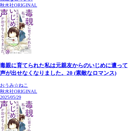
秋水社ORIGINAL
毒親に育てられた私は元親友からのいじめに遭って
声が出せなくなりました。20 (素敵なロマンス)
おうみ☆ねこ
秋水社ORIGINAL
2025/05/29