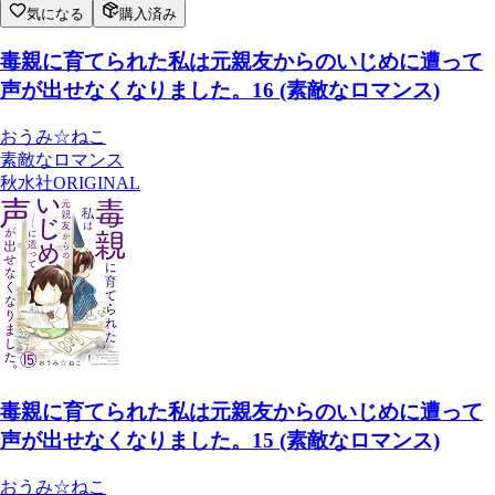
気になる
購入済み
毒親に育てられた私は元親友からのいじめに遭って
声が出せなくなりました。16 (素敵なロマンス)
おうみ☆ねこ
素敵なロマンス
秋水社ORIGINAL
毒親に育てられた私は元親友からのいじめに遭って
声が出せなくなりました。15 (素敵なロマンス)
おうみ☆ねこ