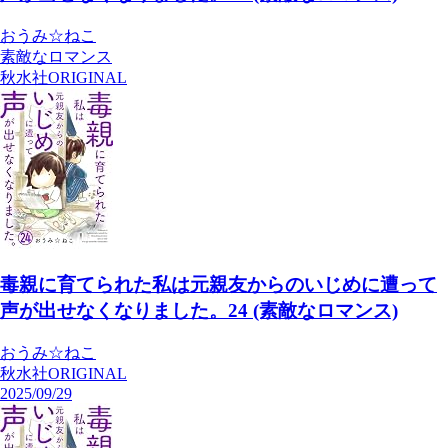
おうみ☆ねこ
素敵なロマンス
秋水社ORIGINAL
毒親に育てられた私は元親友からのいじめに遭って
声が出せなくなりました。24 (素敵なロマンス)
おうみ☆ねこ
秋水社ORIGINAL
2025/09/29