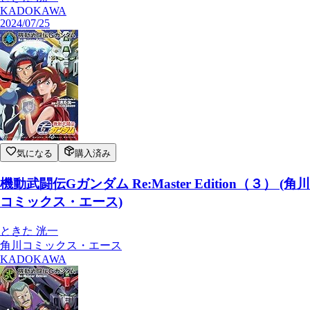
KADOKAWA
2024/07/25
気になる
購入済み
機動武闘伝Gガンダム Re:Master Edition（３） (角川
コミックス・エース)
ときた 洸一
角川コミックス・エース
KADOKAWA