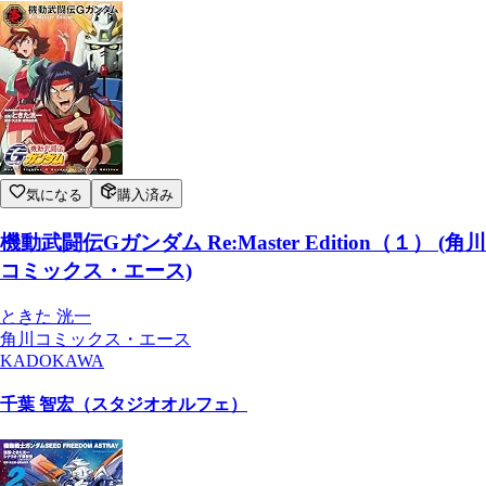
気になる
購入済み
機動武闘伝Gガンダム Re:Master Edition（１） (角川
コミックス・エース)
ときた 洸一
角川コミックス・エース
KADOKAWA
千葉 智宏（スタジオオルフェ）