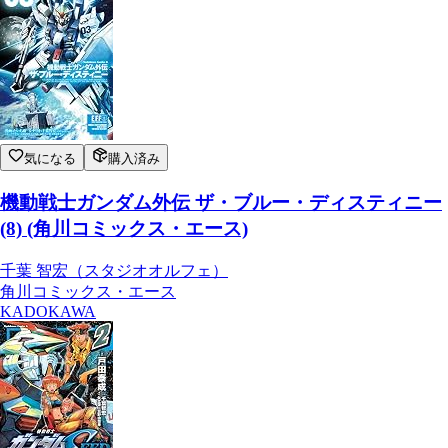
気になる
購入済み
機動戦士ガンダム外伝 ザ・ブルー・ディスティニー
(8) (角川コミックス・エース)
千葉 智宏（スタジオオルフェ）
角川コミックス・エース
KADOKAWA