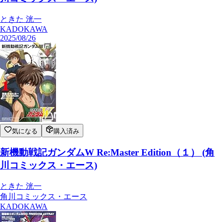
ときた 洸一
KADOKAWA
2025/08/26
気になる
購入済み
新機動戦記ガンダムW Re:Master Edition（１） (角
川コミックス・エース)
ときた 洸一
角川コミックス・エース
KADOKAWA