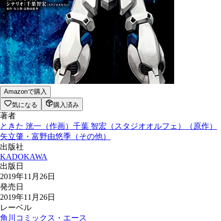
Amazonで購入
気になる
購入済み
著者
ときた 洸一
（
作画
）
千葉 智宏（スタジオオルフェ）
（
原作
）
矢立肇・富野由悠季
（
その他
）
出版社
KADOKAWA
出版日
2019年11月26日
発売日
2019年11月26日
レーベル
角川コミックス・エース