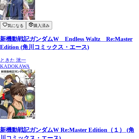
気になる
購入済み
新機動戦記ガンダムW Endless Waltz Re:Master
Edition (角川コミックス・エース)
ときた 洸一
KADOKAWA
新機動戦記ガンダムW Re:Master Edition（１） (角
川コミックス・エース)