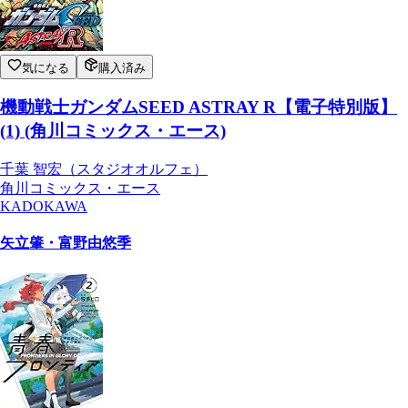
気になる
購入済み
機動戦士ガンダムSEED ASTRAY R【電子特別版】
(1) (角川コミックス・エース)
千葉 智宏（スタジオオルフェ）
角川コミックス・エース
KADOKAWA
矢立肇・富野由悠季