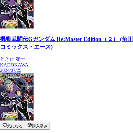
機動武闘伝Gガンダム Re:Master Edition（２） (角川
コミックス・エース)
ときた 洸一
KADOKAWA
2024/07/25
気になる
購入済み