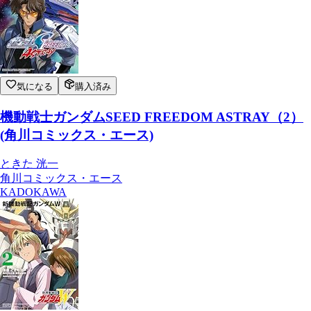
気になる
購入済み
機動戦士ガンダムSEED FREEDOM ASTRAY（2）
(角川コミックス・エース)
ときた 洸一
角川コミックス・エース
KADOKAWA