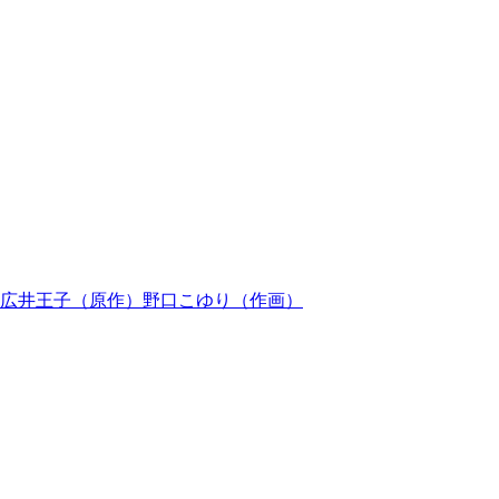
広井王子
（
原作
）
野口こゆり
（
作画
）