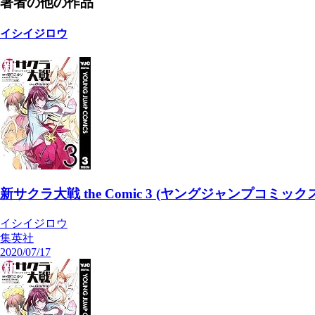
著者の他の作品
イシイジロウ
新サクラ大戦 the Comic 3 (ヤングジャンプコミックス
イシイジロウ
集英社
2020/07/17