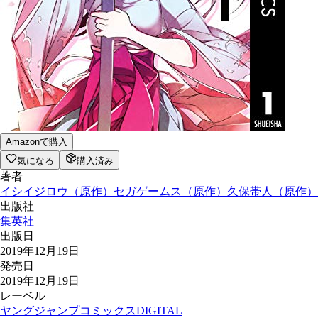
Amazonで購入
気になる
購入済み
著者
イシイジロウ
（
原作
）
セガゲームス
（
原作
）
久保帯人
（
原作
）
出版社
集英社
出版日
2019年12月19日
発売日
2019年12月19日
レーベル
ヤングジャンプコミックスDIGITAL