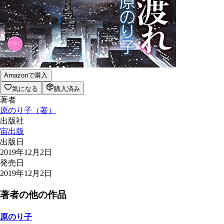
Amazonで購入
気になる
購入済み
著者
原のり子
（
著
）
出版社
宙出版
出版日
2019年12月2日
発売日
2019年12月2日
著者の他の作品
原のり子