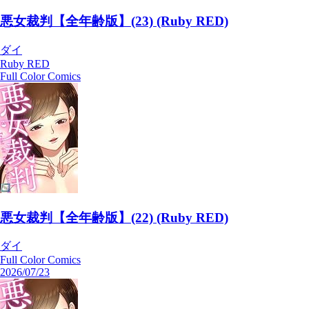
悪女裁判【全年齢版】(23) (Ruby RED)
ダイ
Ruby RED
Full Color Comics
悪女裁判【全年齢版】(22) (Ruby RED)
ダイ
Full Color Comics
2026/07/23