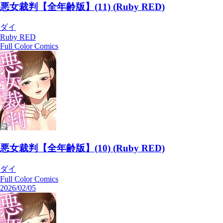
悪女裁判【全年齢版】(11) (Ruby RED)
ダイ
Ruby RED
Full Color Comics
悪女裁判【全年齢版】(10) (Ruby RED)
ダイ
Full Color Comics
2026/02/05