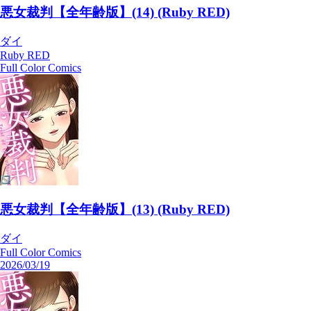
悪女裁判【全年齢版】(14) (Ruby RED)
ダイ
Ruby RED
Full Color Comics
悪女裁判【全年齢版】(13) (Ruby RED)
ダイ
Full Color Comics
2026/03/19