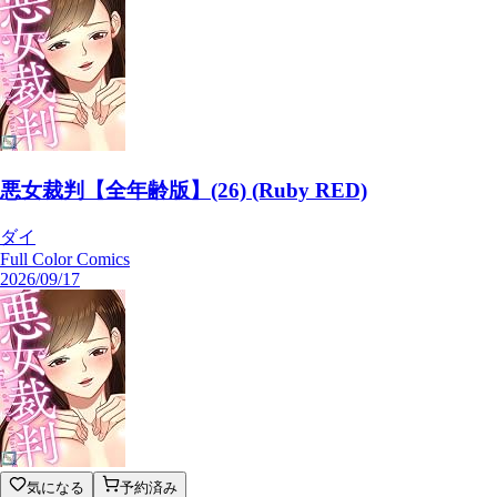
悪女裁判【全年齢版】(26) (Ruby RED)
ダイ
Full Color Comics
2026/09/17
気になる
予約済み