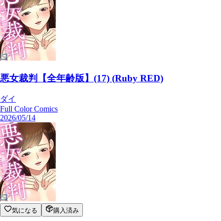
悪女裁判【全年齢版】(17) (Ruby RED)
ダイ
Full Color Comics
2026/05/14
気になる
購入済み