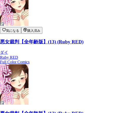
気になる
購入済み
悪女裁判【全年齢版】(13) (Ruby RED)
ダイ
Ruby RED
Full Color Comics