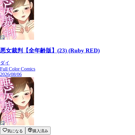
悪女裁判【全年齢版】(23) (Ruby RED)
ダイ
Full Color Comics
2026/08/06
気になる
購入済み