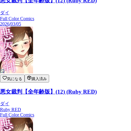
悪女裁判【全年齢版】(12) (Ruby RED)
ダイ
Full Color Comics
2026/03/05
気になる
購入済み
悪女裁判【全年齢版】(12) (Ruby RED)
ダイ
Ruby RED
Full Color Comics