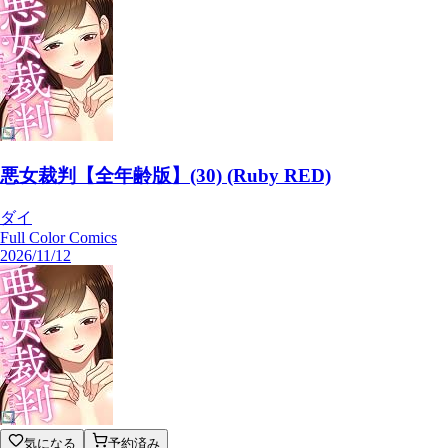
悪女裁判【全年齢版】(30) (Ruby RED)
ダイ
Full Color Comics
2026/11/12
気になる
予約済み