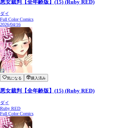
悪女裁判【全年齢版】(15) (Ruby RED)
ダイ
Full Color Comics
2026/04/16
気になる
購入済み
悪女裁判【全年齢版】(15) (Ruby RED)
ダイ
Ruby RED
Full Color Comics