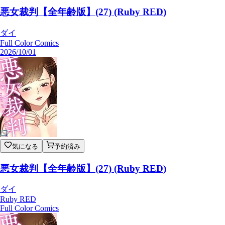
悪女裁判【全年齢版】(27) (Ruby RED)
ダイ
Full Color Comics
2026/10/01
気になる
予約済み
悪女裁判【全年齢版】(27) (Ruby RED)
ダイ
Ruby RED
Full Color Comics