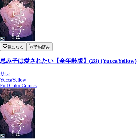
気になる
予約済み
忌み子は愛されたい【全年齢版】(28) (YuccaYellow)
サレ
YuccaYellow
Full Color Comics