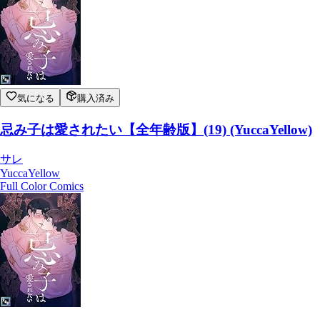
気になる
購入済み
忌み子は愛されたい【全年齢版】(19) (YuccaYellow)
サレ
YuccaYellow
Full Color Comics