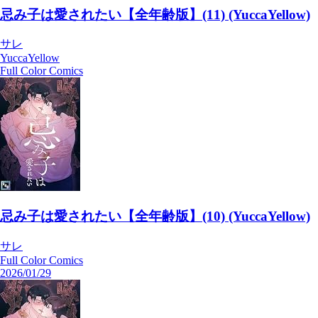
忌み子は愛されたい【全年齢版】(11) (YuccaYellow)
サレ
YuccaYellow
Full Color Comics
忌み子は愛されたい【全年齢版】(10) (YuccaYellow)
サレ
Full Color Comics
2026/01/29