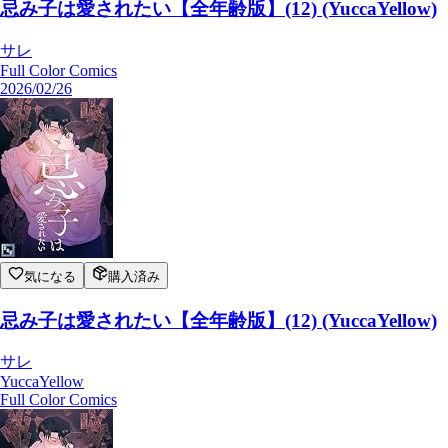
忌み子は愛されたい【全年齢版】(12) (YuccaYellow)
サレ
Full Color Comics
2026/02/26
気になる
購入済み
忌み子は愛されたい【全年齢版】(12) (YuccaYellow)
サレ
YuccaYellow
Full Color Comics