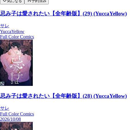
気になる
予約済み
忌み子は愛されたい【全年齢版】(29) (YuccaYellow)
サレ
YuccaYellow
Full Color Comics
忌み子は愛されたい【全年齢版】(28) (YuccaYellow)
サレ
Full Color Comics
2026/10/08