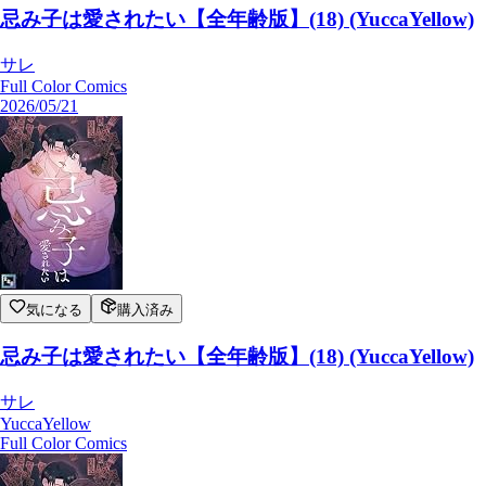
忌み子は愛されたい【全年齢版】(18) (YuccaYellow)
サレ
Full Color Comics
2026/05/21
気になる
購入済み
忌み子は愛されたい【全年齢版】(18) (YuccaYellow)
サレ
YuccaYellow
Full Color Comics