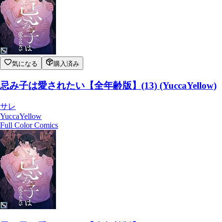
気になる
購入済み
忌み子は愛されたい【全年齢版】(13) (YuccaYellow)
サレ
YuccaYellow
Full Color Comics