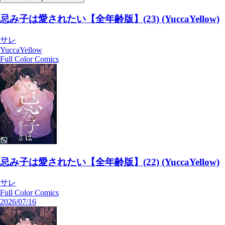
忌み子は愛されたい【全年齢版】(23) (YuccaYellow)
サレ
YuccaYellow
Full Color Comics
忌み子は愛されたい【全年齢版】(22) (YuccaYellow)
サレ
Full Color Comics
2026/07/16