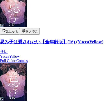
気になる
購入済み
忌み子は愛されたい【全年齢版】(16) (YuccaYellow)
サレ
YuccaYellow
Full Color Comics