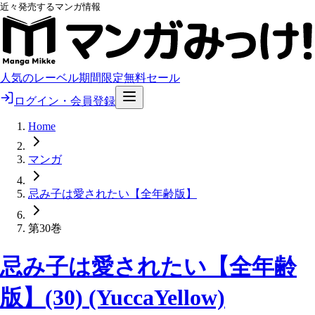
近々発売するマンガ情報
人気のレーベル
期間限定無料
セール
ログイン・会員登録
Home
マンガ
忌み子は愛されたい【全年齢版】
第30巻
忌み子は愛されたい【全年齢
版】(30) (YuccaYellow)