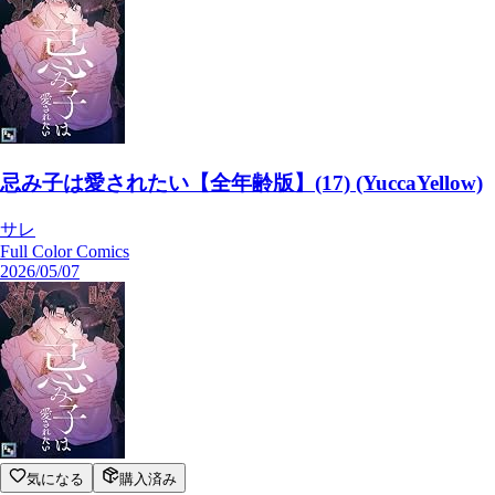
忌み子は愛されたい【全年齢版】(17) (YuccaYellow)
サレ
Full Color Comics
2026/05/07
気になる
購入済み