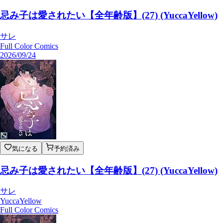
忌み子は愛されたい【全年齢版】(27) (YuccaYellow)
サレ
Full Color Comics
2026/09/24
気になる
予約済み
忌み子は愛されたい【全年齢版】(27) (YuccaYellow)
サレ
YuccaYellow
Full Color Comics