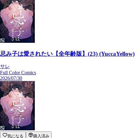
忌み子は愛されたい【全年齢版】(23) (YuccaYellow)
サレ
Full Color Comics
2026/07/30
気になる
購入済み