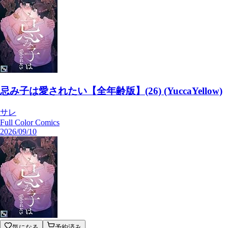
忌み子は愛されたい【全年齢版】(26) (YuccaYellow)
サレ
Full Color Comics
2026/09/10
気になる
予約済み