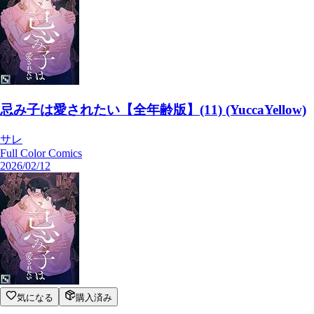
忌み子は愛されたい【全年齢版】(11) (YuccaYellow)
サレ
Full Color Comics
2026/02/12
気になる
購入済み