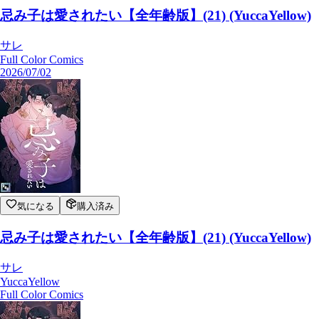
忌み子は愛されたい【全年齢版】(21) (YuccaYellow)
サレ
Full Color Comics
2026/07/02
気になる
購入済み
忌み子は愛されたい【全年齢版】(21) (YuccaYellow)
サレ
YuccaYellow
Full Color Comics