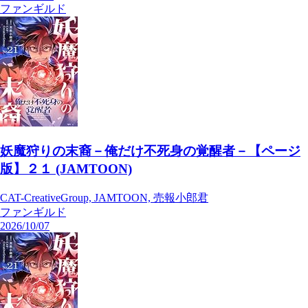
ファンギルド
妖魔狩りの末裔－俺だけ不死身の覚醒者－【ページ
版】２１ (JAMTOON)
CAT-CreativeGroup, JAMTOON, 売報小郎君
ファンギルド
2026/10/07