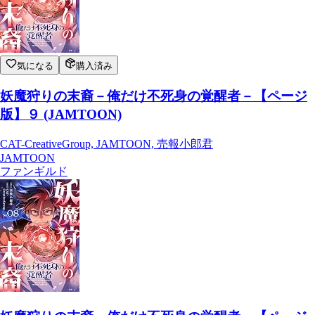
気になる
購入済み
妖魔狩りの末裔－俺だけ不死身の覚醒者－【ページ
版】９ (JAMTOON)
CAT-CreativeGroup, JAMTOON, 売報小郎君
JAMTOON
ファンギルド