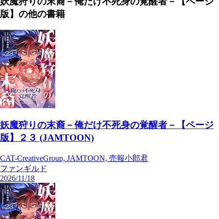
妖魔狩りの末裔－俺だけ不死身の覚醒者－【ページ
版】
の他の書籍
妖魔狩りの末裔－俺だけ不死身の覚醒者－【ページ
版】２３ (JAMTOON)
CAT-CreativeGroup, JAMTOON, 売報小郎君
ファンギルド
2026/11/18