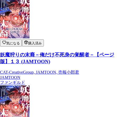
気になる
購入済み
妖魔狩りの末裔－俺だけ不死身の覚醒者－【ページ
版】１３ (JAMTOON)
CAT-CreativeGroup, JAMTOON, 売報小郎君
JAMTOON
ファンギルド