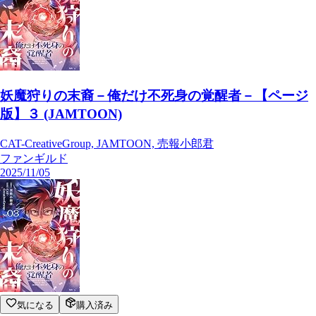
妖魔狩りの末裔－俺だけ不死身の覚醒者－【ページ
版】３ (JAMTOON)
CAT-CreativeGroup, JAMTOON, 売報小郎君
ファンギルド
2025/11/05
気になる
購入済み