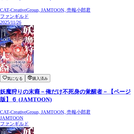
CAT-CreativeGroup, JAMTOON, 売報小郎君
ファンギルド
2025/11/26
気になる
購入済み
妖魔狩りの末裔－俺だけ不死身の覚醒者－【ページ
版】６ (JAMTOON)
CAT-CreativeGroup, JAMTOON, 売報小郎君
JAMTOON
ファンギルド