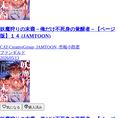
妖魔狩りの末裔－俺だけ不死身の覚醒者－【ページ
版】１４ (JAMTOON)
CAT-CreativeGroup, JAMTOON, 売報小郎君
ファンギルド
2026/05/13
気になる
購入済み