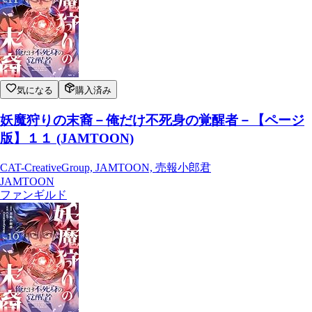
気になる
購入済み
妖魔狩りの末裔－俺だけ不死身の覚醒者－【ページ
版】１１ (JAMTOON)
CAT-CreativeGroup, JAMTOON, 売報小郎君
JAMTOON
ファンギルド