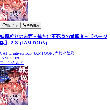
気になる
予約済み
妖魔狩りの末裔－俺だけ不死身の覚醒者－【ページ
版】２３ (JAMTOON)
CAT-CreativeGroup, JAMTOON, 売報小郎君
JAMTOON
ファンギルド