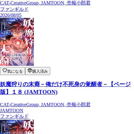
CAT-CreativeGroup, JAMTOON, 売報小郎君
ファンギルド
2026/08/05
気になる
購入済み
妖魔狩りの末裔－俺だけ不死身の覚醒者－【ページ
版】１８ (JAMTOON)
CAT-CreativeGroup, JAMTOON, 売報小郎君
JAMTOON
ファンギルド