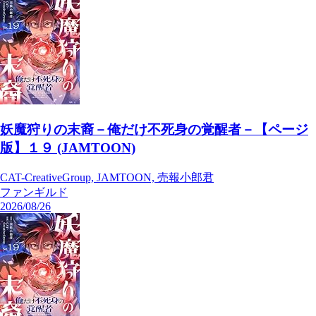
妖魔狩りの末裔－俺だけ不死身の覚醒者－【ページ
版】１９ (JAMTOON)
CAT-CreativeGroup, JAMTOON, 売報小郎君
ファンギルド
2026/08/26