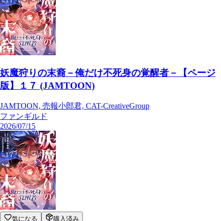
妖魔狩りの末裔－俺だけ不死身の覚醒者－【ページ
版】１７ (JAMTOON)
JAMTOON, 売報小郎君, CAT-CreativeGroup
ファンギルド
2026/07/15
気になる
購入済み