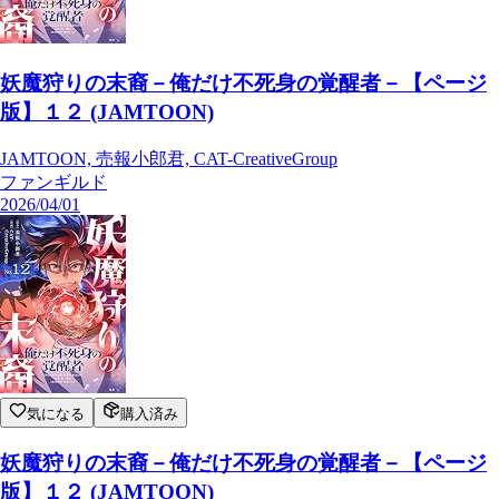
妖魔狩りの末裔－俺だけ不死身の覚醒者－【ページ
版】１２ (JAMTOON)
JAMTOON, 売報小郎君, CAT-CreativeGroup
ファンギルド
2026/04/01
気になる
購入済み
妖魔狩りの末裔－俺だけ不死身の覚醒者－【ページ
版】１２ (JAMTOON)