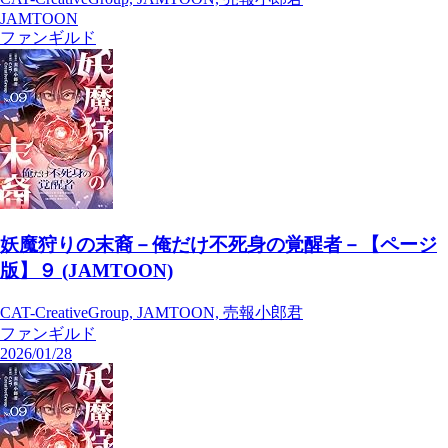
JAMTOON
ファンギルド
妖魔狩りの末裔－俺だけ不死身の覚醒者－【ページ
版】９ (JAMTOON)
CAT-CreativeGroup, JAMTOON, 売報小郎君
ファンギルド
2026/01/28