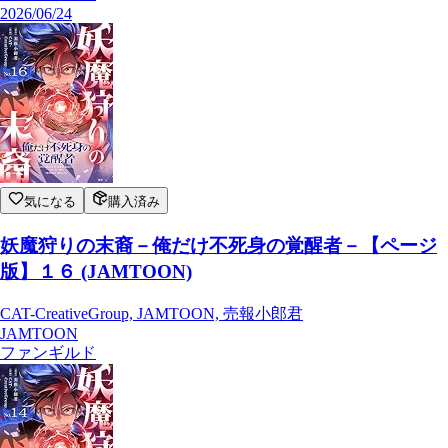
2026/06/24
気になる
購入済み
妖魔狩りの末裔－俺だけ不死身の覚醒者－【ページ
版】１６ (JAMTOON)
CAT-CreativeGroup, JAMTOON, 売報小郎君
JAMTOON
ファンギルド