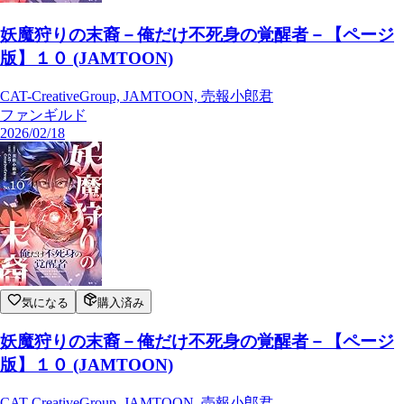
妖魔狩りの末裔－俺だけ不死身の覚醒者－【ページ
版】１０ (JAMTOON)
CAT-CreativeGroup, JAMTOON, 売報小郎君
ファンギルド
2026/02/18
気になる
購入済み
妖魔狩りの末裔－俺だけ不死身の覚醒者－【ページ
版】１０ (JAMTOON)
CAT-CreativeGroup, JAMTOON, 売報小郎君