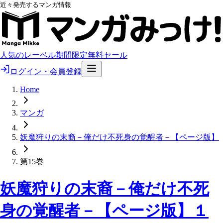
近々発売するマンガ情報
人気のレーベル
期間限定無料
セール
ログイン・会員登録
Home
マンガ
妖魔狩りの末裔－俺だけ不死身の覚醒者－【ページ版】
第15巻
妖魔狩りの末裔－俺だけ不死
身の覚醒者－【ページ版】１