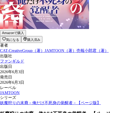
Amazonで購入
気になる
購入済み
著者
CAT-CreativeGroup
（
著
）
JAMTOON
（
著
）
売報小郎君
（
著
）
出版社
ファンギルド
出版日
2026年6月3日
発売日
2026年6月3日
レーベル
JAMTOON
シリーズ
妖魔狩りの末裔－俺だけ不死身の覚醒者－【ページ版】