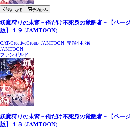
気になる
予約済み
妖魔狩りの末裔－俺だけ不死身の覚醒者－【ページ
版】１９ (JAMTOON)
CAT-CreativeGroup, JAMTOON, 売報小郎君
JAMTOON
ファンギルド
妖魔狩りの末裔－俺だけ不死身の覚醒者－【ページ
版】１８ (JAMTOON)