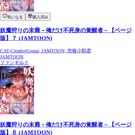
気になる
購入済み
妖魔狩りの末裔－俺だけ不死身の覚醒者－【ページ
版】７ (JAMTOON)
CAT-CreativeGroup, JAMTOON, 売報小郎君
JAMTOON
ファンギルド
妖魔狩りの末裔－俺だけ不死身の覚醒者－【ページ
版】６ (JAMTOON)