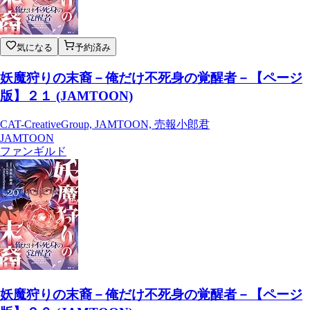
気になる
予約済み
妖魔狩りの末裔－俺だけ不死身の覚醒者－【ページ
版】２１ (JAMTOON)
CAT-CreativeGroup, JAMTOON, 売報小郎君
JAMTOON
ファンギルド
妖魔狩りの末裔－俺だけ不死身の覚醒者－【ページ