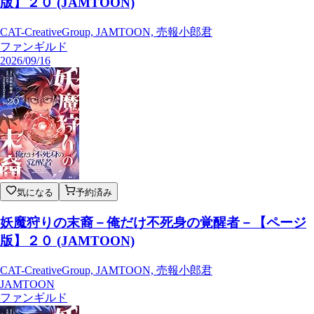
版】２０ (JAMTOON)
CAT-CreativeGroup, JAMTOON, 売報小郎君
ファンギルド
2026/09/16
気になる
予約済み
妖魔狩りの末裔－俺だけ不死身の覚醒者－【ページ
版】２０ (JAMTOON)
CAT-CreativeGroup, JAMTOON, 売報小郎君
JAMTOON
ファンギルド