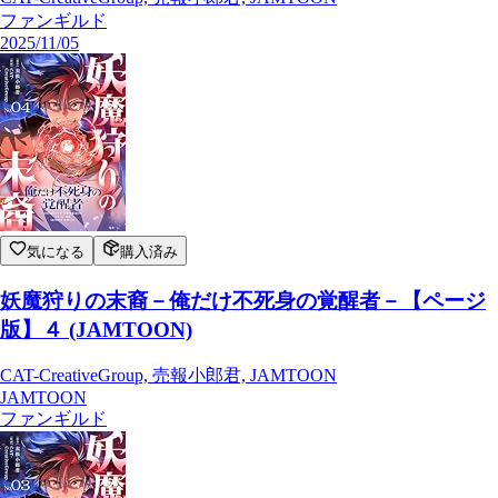
ファンギルド
2025/11/05
気になる
購入済み
妖魔狩りの末裔－俺だけ不死身の覚醒者－【ページ
版】４ (JAMTOON)
CAT-CreativeGroup, 売報小郎君, JAMTOON
JAMTOON
ファンギルド