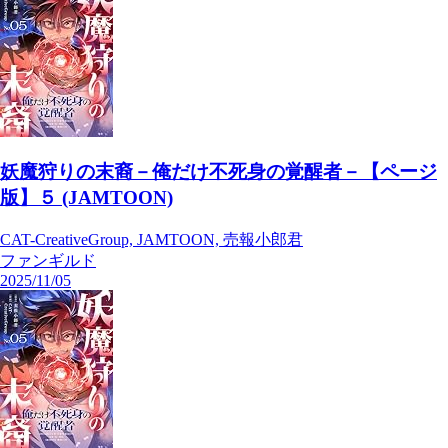
妖魔狩りの末裔－俺だけ不死身の覚醒者－【ページ
版】５ (JAMTOON)
CAT-CreativeGroup, JAMTOON, 売報小郎君
ファンギルド
2025/11/05