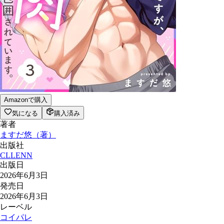
Amazonで購入
気になる
購入済み
著者
ますだ悠
（
著
）
出版社
CLLENN
出版日
2026年6月3日
発売日
2026年6月3日
レーベル
コイパレ