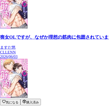
喪女OLですが、なぜか理想の筋肉に包囲されています。
ますだ悠
CLLENN
2026/06/03
気になる
購入済み