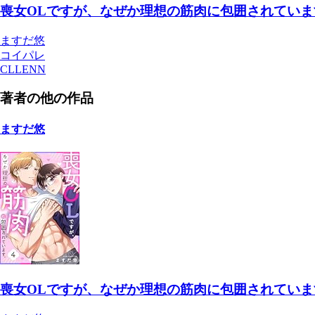
喪女OLですが、なぜか理想の筋肉に包囲されています。
ますだ悠
コイパレ
CLLENN
著者の他の作品
ますだ悠
喪女OLですが、なぜか理想の筋肉に包囲されています。