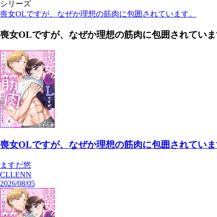
シリーズ
喪女OLですが、なぜか理想の筋肉に包囲されています。
喪女OLですが、なぜか理想の筋肉に包囲されていま
喪女OLですが、なぜか理想の筋肉に包囲されています。
ますだ悠
CLLENN
2026/08/05