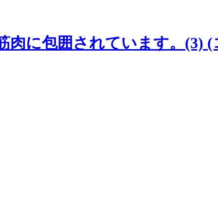
肉に包囲されています。(3) (