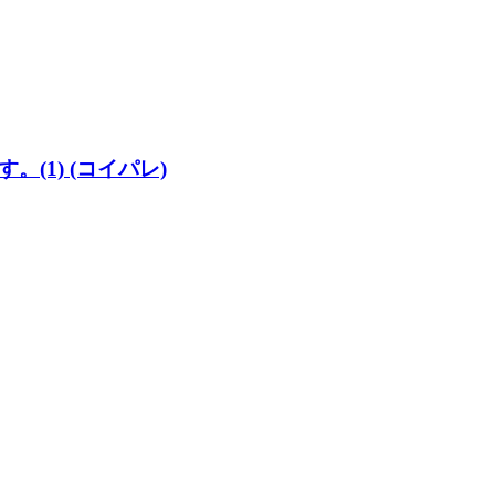
(1) (コイパレ)