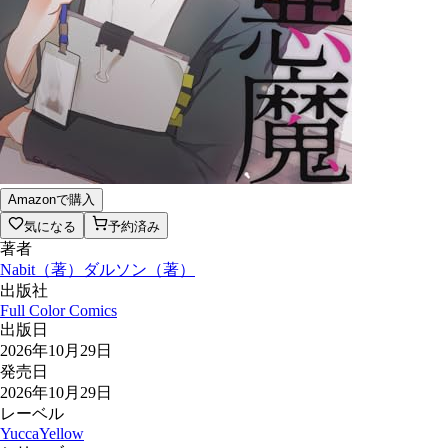
Amazonで購入
気になる
予約済み
著者
Nabit
（
著
）
ダルソン
（
著
）
出版社
Full Color Comics
出版日
2026年10月29日
発売日
2026年10月29日
レーベル
YuccaYellow