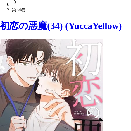
第34巻
初恋の悪魔(34) (YuccaYellow)