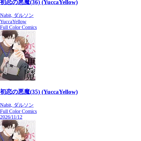
初恋の悪魔(36) (YuccaYellow)
Nabit, ダルソン
YuccaYellow
Full Color Comics
初恋の悪魔(35) (YuccaYellow)
Nabit, ダルソン
Full Color Comics
2026/11/12