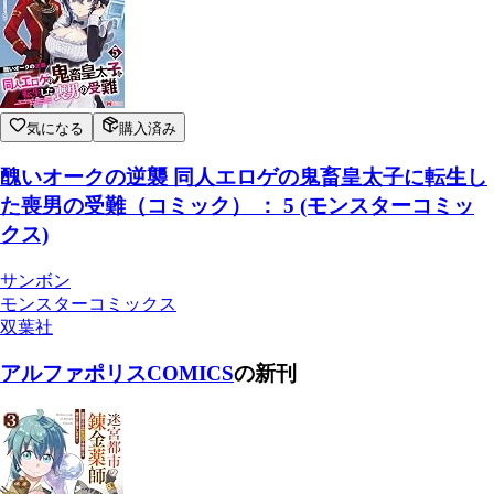
気になる
購入済み
醜いオークの逆襲 同人エロゲの鬼畜皇太子に転生し
た喪男の受難（コミック） ： 5 (モンスターコミッ
クス)
サンボン
モンスターコミックス
双葉社
アルファポリスCOMICS
の新刊