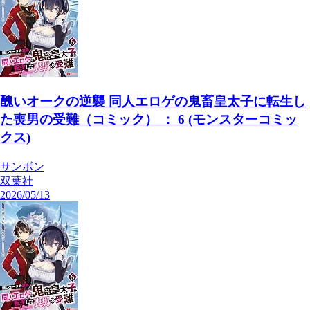
醜いオークの逆襲 同人エロゲの鬼畜皇太子に転生し
た喪男の受難（コミック） ： 6 (モンスターコミッ
クス)
サンボン
双葉社
2026/05/13