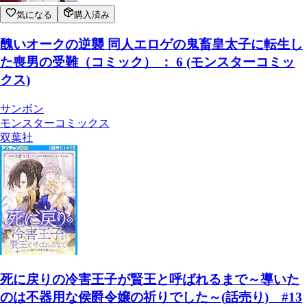
気になる
購入済み
醜いオークの逆襲 同人エロゲの鬼畜皇太子に転生し
た喪男の受難（コミック） ： 6 (モンスターコミッ
クス)
サンボン
モンスターコミックス
双葉社
死に戻りの冷害王子が賢王と呼ばれるまで～導いた
のは不器用な侯爵令嬢の祈りでした～(話売り) #13