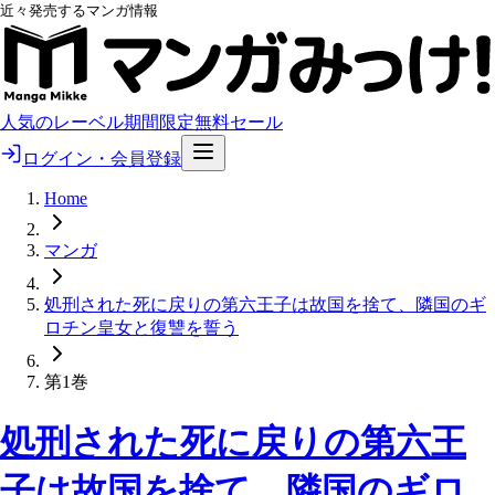
近々発売するマンガ情報
人気のレーベル
期間限定無料
セール
ログイン・会員登録
Home
マンガ
処刑された死に戻りの第六王子は故国を捨て、隣国のギ
ロチン皇女と復讐を誓う
第1巻
処刑された死に戻りの第六王
子は故国を捨て、隣国のギロ