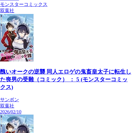
モンスターコミックス
双葉社
醜いオークの逆襲 同人エロゲの鬼畜皇太子に転生し
た喪男の受難（コミック） ： 5 (モンスターコミッ
クス)
サンボン
双葉社
2026/02/10