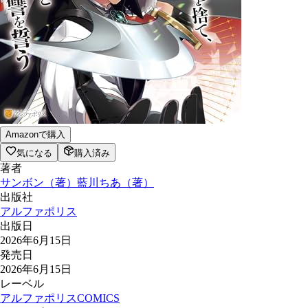
Amazonで購入
気になる
購入済み
著者
サンボン
（
著
）
藍川ちあ
（
著
）
出版社
アルファポリス
出版日
2026年6月15日
発売日
2026年6月15日
レーベル
アルファポリスCOMICS