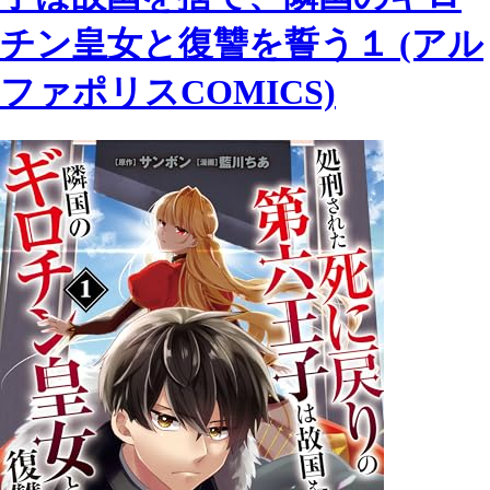
チン皇女と復讐を誓う１ (アル
ファポリスCOMICS)