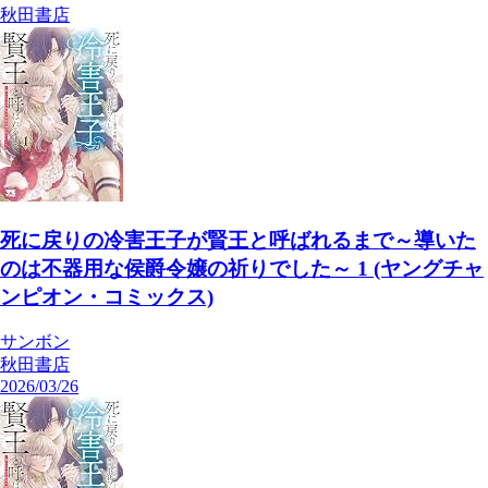
秋田書店
死に戻りの冷害王子が賢王と呼ばれるまで～導いた
のは不器用な侯爵令嬢の祈りでした～ 1 (ヤングチャ
ンピオン・コミックス)
サンボン
秋田書店
2026/03/26