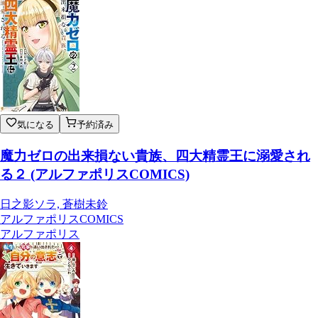
気になる
予約済み
魔力ゼロの出来損ない貴族、四大精霊王に溺愛され
る２ (アルファポリスCOMICS)
日之影ソラ, 蒼樹未鈴
アルファポリスCOMICS
アルファポリス