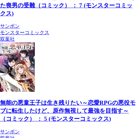
た喪男の受難（コミック） ： 7 (モンスターコミッ
クス)
サンボン
モンスターコミックス
双葉社
無能の悪童王子は生き残りたい～恋愛RPGの悪役モ
ブに転生したけど、原作無視して最強を目指す～
（コミック） ： 5 (モンスターコミックス)
サンボン