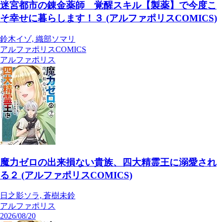
迷宮都市の錬金薬師 覚醒スキル【製薬】で今度こ
そ幸せに暮らします！３ (アルファポリスCOMICS)
鈴木イゾ, 織部ソマリ
アルファポリスCOMICS
アルファポリス
魔力ゼロの出来損ない貴族、四大精霊王に溺愛され
る２ (アルファポリスCOMICS)
日之影ソラ, 蒼樹未鈴
アルファポリス
2026/08/20