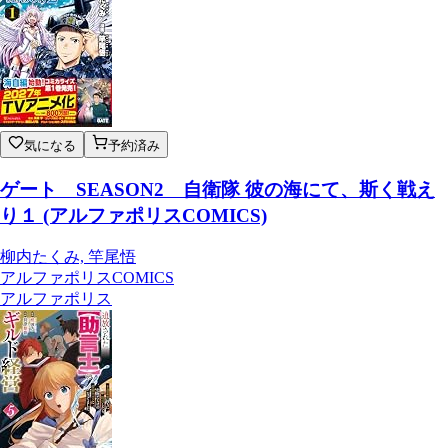
気になる
予約済み
ゲート SEASON2 自衛隊 彼の海にて、斯く戦え
り１ (アルファポリスCOMICS)
柳内たくみ, 竿尾悟
アルファポリスCOMICS
アルファポリス