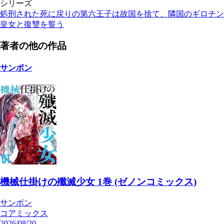
シリーズ
処刑された死に戻りの第六王子は故国を捨て、隣国のギロチン
皇女と復讐を誓う
著者の他の作品
サンボン
機械仕掛けの殲滅少女 1巻 (ゼノンコミックス)
サンボン
コアミックス
2026/08/20