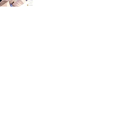
追放された【助言士】のギルド経営 不遇素質持ち
に助言したら、化物だらけの最強ギルドになってま
した５ (アルファポリスCOMICS)
柊彼方, 貝原黎音
アルファポリス
2026/08/20
気になる
予約済み
追放された【助言士】のギルド経営 不遇素質持ち