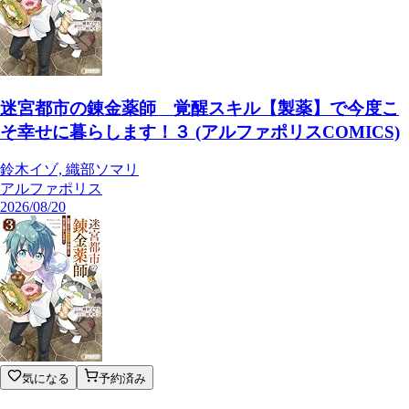
迷宮都市の錬金薬師 覚醒スキル【製薬】で今度こ
そ幸せに暮らします！３ (アルファポリスCOMICS)
鈴木イゾ, 織部ソマリ
アルファポリス
2026/08/20
気になる
予約済み