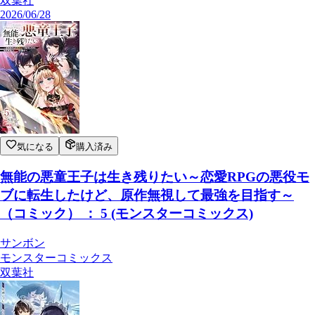
双葉社
2026/06/28
気になる
購入済み
無能の悪童王子は生き残りたい～恋愛RPGの悪役モ
ブに転生したけど、原作無視して最強を目指す～
（コミック） ： 5 (モンスターコミックス)
サンボン
モンスターコミックス
双葉社