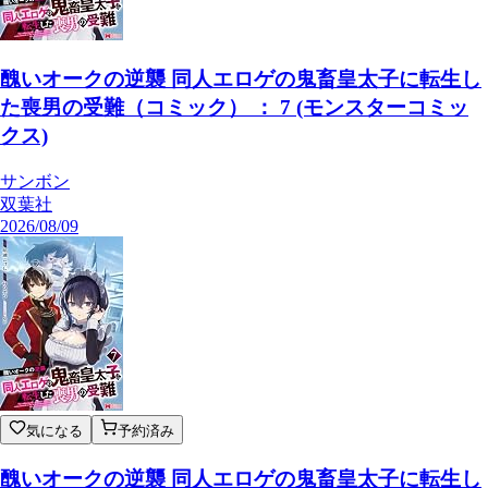
醜いオークの逆襲 同人エロゲの鬼畜皇太子に転生し
た喪男の受難（コミック） ： 7 (モンスターコミッ
クス)
サンボン
双葉社
2026/08/09
気になる
予約済み
醜いオークの逆襲 同人エロゲの鬼畜皇太子に転生し