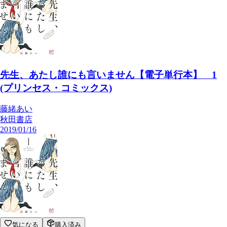
先生、あたし誰にも言いません【電子単行本】 1
(プリンセス・コミックス)
藤緒あい
秋田書店
2019/01/16
気になる
購入済み