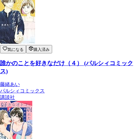
気になる
購入済み
誰かのことを好きなだけ（４） (パルシィコミック
ス)
藤緒あい
パルシィコミックス
講談社