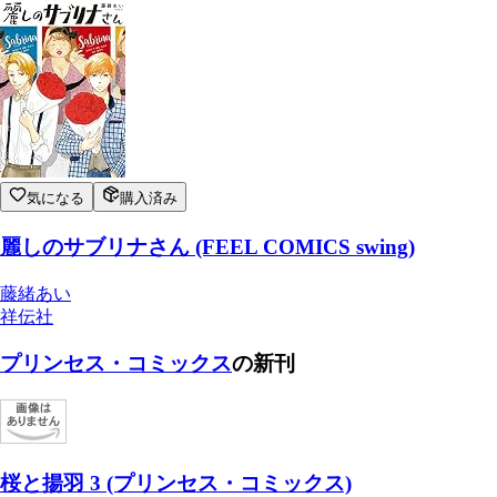
気になる
購入済み
麗しのサブリナさん (FEEL COMICS swing)
藤緒あい
祥伝社
プリンセス・コミックス
の新刊
桜と揚羽 3 (プリンセス・コミックス)