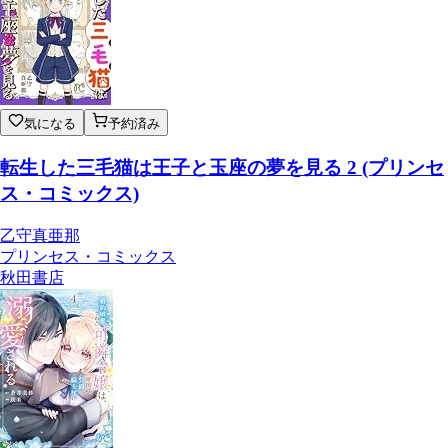
気になる
予約済み
転生した三毛猫は王子と玉座の夢を見る 2 (プリンセ
ス・コミックス)
乙守真亜那
プリンセス・コミックス
秋田書店