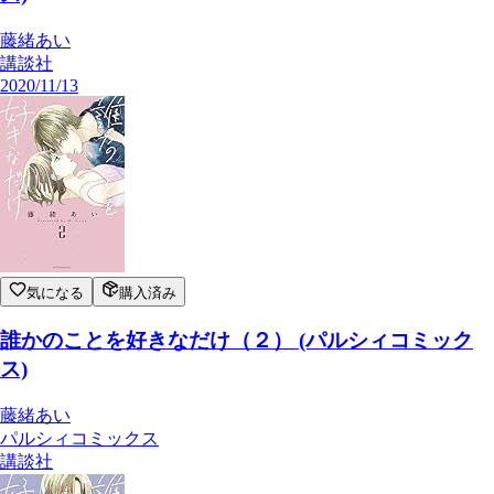
藤緒あい
講談社
2020/11/13
気になる
購入済み
誰かのことを好きなだけ（２） (パルシィコミック
ス)
藤緒あい
パルシィコミックス
講談社