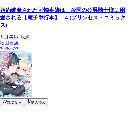
婚約破棄された可憐令嬢は、帝国の公爵騎士様に溺
愛される【電子単行本】 4 (プリンセス・コミック
ス)
蒼井美紗, 玖米
秋田書店
2026/07/27
気になる
購入済み
婚約破棄された可憐令嬢は、帝国の公爵騎士様に溺
愛される【電子単行本】 4 (プリンセス・コミック