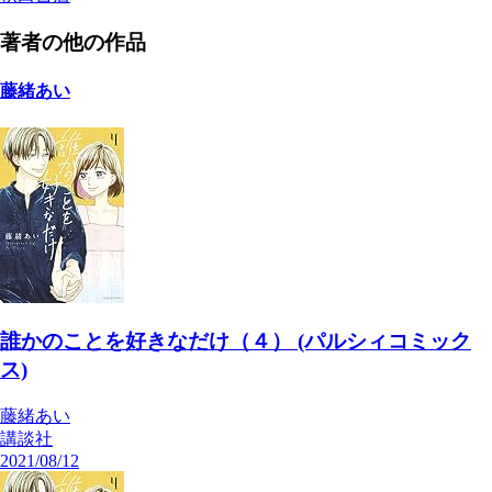
著者の他の作品
藤緒あい
誰かのことを好きなだけ（４） (パルシィコミック
ス)
藤緒あい
講談社
2021/08/12