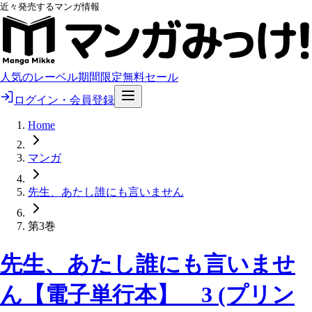
近々発売するマンガ情報
人気のレーベル
期間限定無料
セール
ログイン・会員登録
Home
マンガ
先生、あたし誰にも言いません
第3巻
先生、あたし誰にも言いませ
ん【電子単行本】 3 (プリン