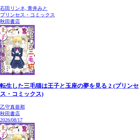
石田リンネ, 青井みと
プリンセス・コミックス
秋田書店
転生した三毛猫は王子と玉座の夢を見る 2 (プリンセ
ス・コミックス)
乙守真亜那
秋田書店
2026/08/17