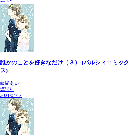
講談社
誰かのことを好きなだけ（３） (パルシィコミック
ス)
藤緒あい
講談社
2021/04/13