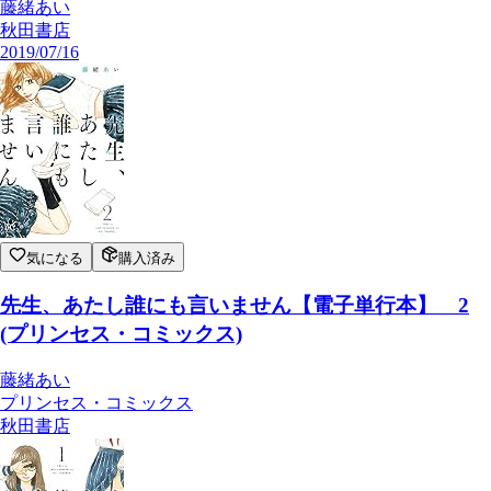
藤緒あい
秋田書店
2019/07/16
気になる
購入済み
先生、あたし誰にも言いません【電子単行本】 2
(プリンセス・コミックス)
藤緒あい
プリンセス・コミックス
秋田書店