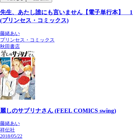
先生、あたし誰にも言いません【電子単行本】 1
(プリンセス・コミックス)
藤緒あい
プリンセス・コミックス
秋田書店
麗しのサブリナさん (FEEL COMICS swing)
藤緒あい
祥伝社
2018/05/22