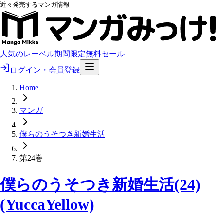
近々発売するマンガ情報
人気のレーベル
期間限定無料
セール
ログイン・会員登録
Home
マンガ
僕らのうそつき新婚生活
第24巻
僕らのうそつき新婚生活(24)
(YuccaYellow)