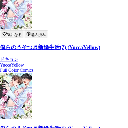
気になる
購入済み
僕らのうそつき新婚生活(7) (YuccaYellow)
ドキョン
YuccaYellow
Full Color Comics