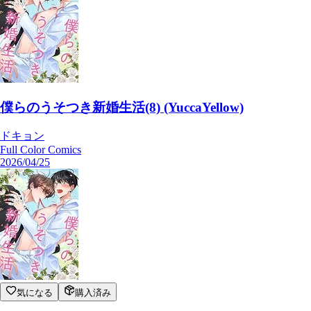
僕らのうそつき新婚生活(8) (YuccaYellow)
ドキョン
Full Color Comics
2026/04/25
気になる
購入済み