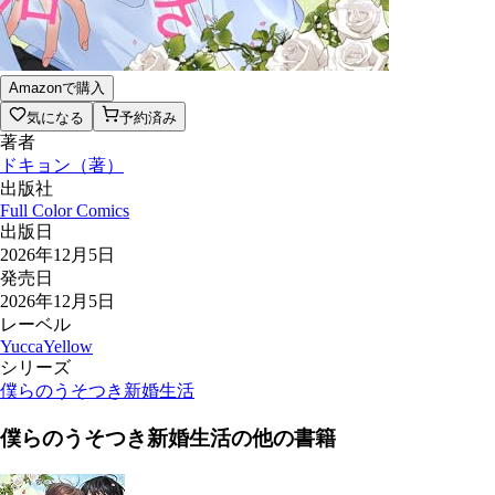
Amazonで購入
気になる
予約済み
著者
ドキョン
（
著
）
出版社
Full Color Comics
出版日
2026年12月5日
発売日
2026年12月5日
レーベル
YuccaYellow
シリーズ
僕らのうそつき新婚生活
僕らのうそつき新婚生活
の他の書籍