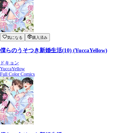
気になる
購入済み
僕らのうそつき新婚生活(10) (YuccaYellow)
ドキョン
YuccaYellow
Full Color Comics