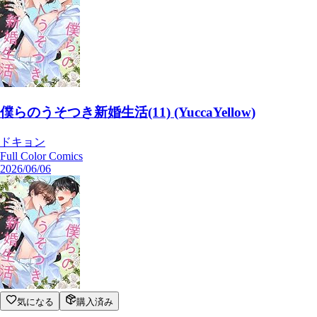
僕らのうそつき新婚生活(11) (YuccaYellow)
ドキョン
Full Color Comics
2026/06/06
気になる
購入済み