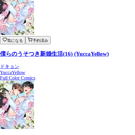
気になる
予約済み
僕らのうそつき新婚生活(16) (YuccaYellow)
ドキョン
YuccaYellow
Full Color Comics