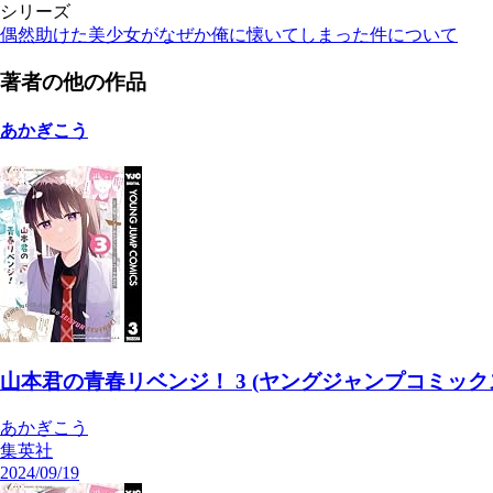
シリーズ
偶然助けた美少女がなぜか俺に懐いてしまった件について
著者の他の作品
あかぎこう
山本君の青春リベンジ！ 3 (ヤングジャンプコミックスD
あかぎこう
集英社
2024/09/19