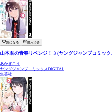
気になる
購入済み
山本君の青春リベンジ！ 3 (ヤングジャンプコミックスD
あかぎこう
ヤングジャンプコミックスDIGITAL
集英社