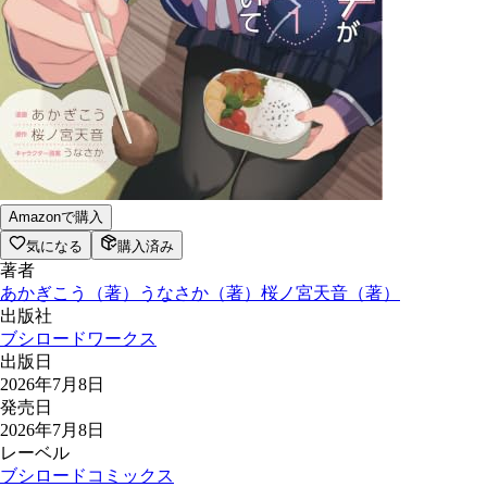
Amazonで購入
気になる
購入済み
著者
あかぎこう
（
著
）
うなさか
（
著
）
桜ノ宮天音
（
著
）
出版社
ブシロードワークス
出版日
2026年7月8日
発売日
2026年7月8日
レーベル
ブシロードコミックス