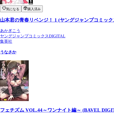
気になる
購入済み
山本君の青春リベンジ！ 1 (ヤングジャンプコミックスD
あかぎこう
ヤングジャンプコミックスDIGITAL
集英社
うなさか
フェチズム VOL.44～ワンナイト編～ (BAVEL DIGIT