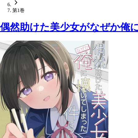
第1巻
偶然助けた美少女がなぜか俺に