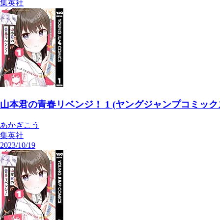
集英社
山本君の青春リベンジ！ 1 (ヤングジャンプコミックスD
あかぎこう
集英社
2023/10/19