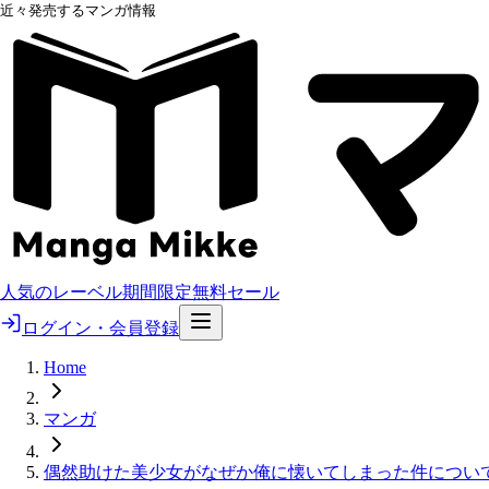
近々発売するマンガ情報
人気のレーベル
期間限定無料
セール
ログイン・会員登録
Home
マンガ
偶然助けた美少女がなぜか俺に懐いてしまった件につい