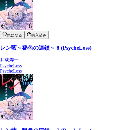
レン藍～秘色の連鎖～ 8 (PsycheLoss)
井荻寿一
PsycheLoss
2023/07/26
気になる
購入済み