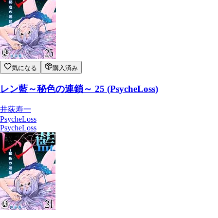
気になる
購入済み
レン藍～秘色の連鎖～ 25 (PsycheLoss)
井荻寿一
PsycheLoss
PsycheLoss