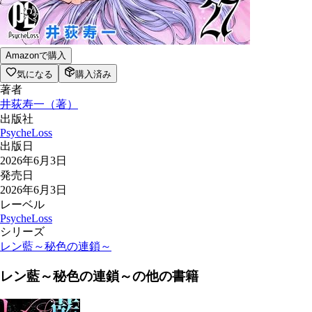
Amazonで購入
気になる
購入済み
著者
井荻寿一
（
著
）
出版社
PsycheLoss
出版日
2026年6月3日
発売日
2026年6月3日
レーベル
PsycheLoss
シリーズ
レン藍～秘色の連鎖～
レン藍～秘色の連鎖～
の他の書籍