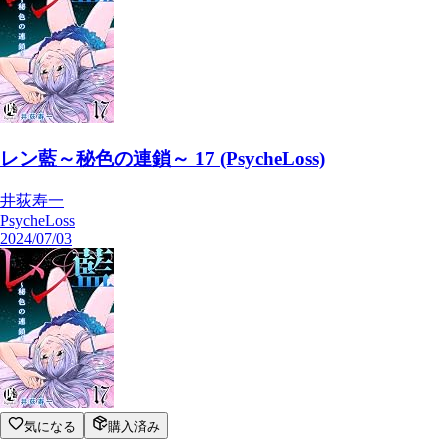
レン藍～秘色の連鎖～ 17 (PsycheLoss)
井荻寿一
PsycheLoss
2024/07/03
気になる
購入済み