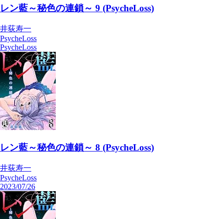
井荻寿一
PsycheLoss
2023/08/23
気になる
購入済み
レン藍～秘色の連鎖～ 9 (PsycheLoss)
井荻寿一
PsycheLoss
PsycheLoss