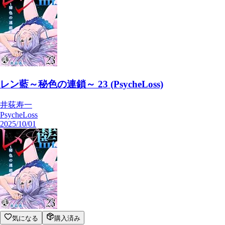
レン藍～秘色の連鎖～ 23 (PsycheLoss)
井荻寿一
PsycheLoss
2025/10/01
気になる
購入済み