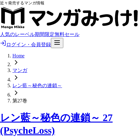
近々発売するマンガ情報
人気のレーベル
期間限定無料
セール
ログイン・会員登録
Home
マンガ
レン藍～秘色の連鎖～
第27巻
レン藍～秘色の連鎖～ 27
(PsycheLoss)