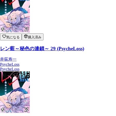
気になる
購入済み
レン藍～秘色の連鎖～ 29 (PsycheLoss)
井荻寿一
PsycheLoss
PsycheLoss