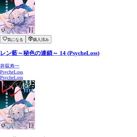
レン藍～秘色の連鎖～ 14 (PsycheLoss)
井荻寿一
PsycheLoss
2024/04/03
気になる
購入済み