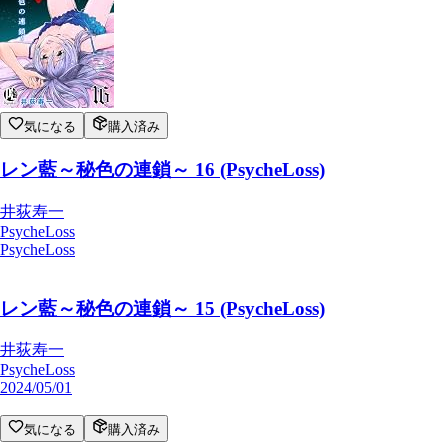
気になる
購入済み
レン藍～秘色の連鎖～ 16 (PsycheLoss)
井荻寿一
PsycheLoss
PsycheLoss