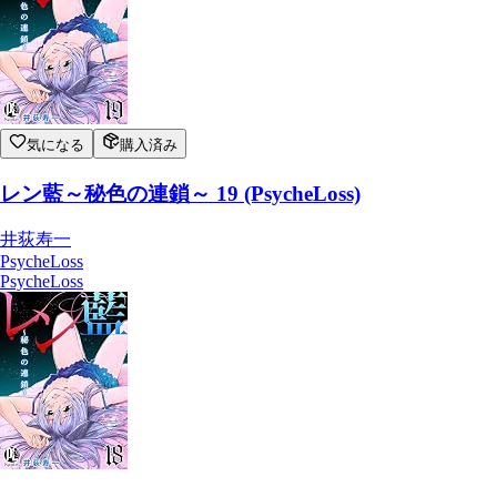
気になる
購入済み
レン藍～秘色の連鎖～ 19 (PsycheLoss)
井荻寿一
PsycheLoss
PsycheLoss