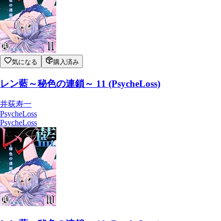
レン藍～秘色の連鎖～ 11 (PsycheLoss)
井荻寿一
PsycheLoss
2023/10/25
気になる
購入済み