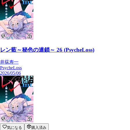
レン藍～秘色の連鎖～ 26 (PsycheLoss)
井荻寿一
PsycheLoss
2026/05/06
気になる
購入済み