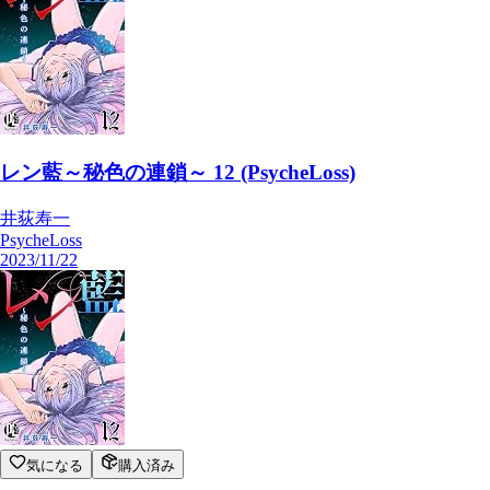
気になる
購入済み
レン藍～秘色の連鎖～ 13 (PsycheLoss)
井荻寿一
PsycheLoss
PsycheLoss