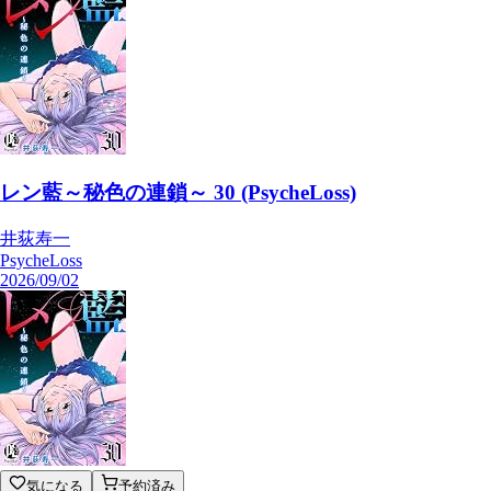
レン藍～秘色の連鎖～ 30 (PsycheLoss)
井荻寿一
PsycheLoss
2026/09/02
気になる
予約済み