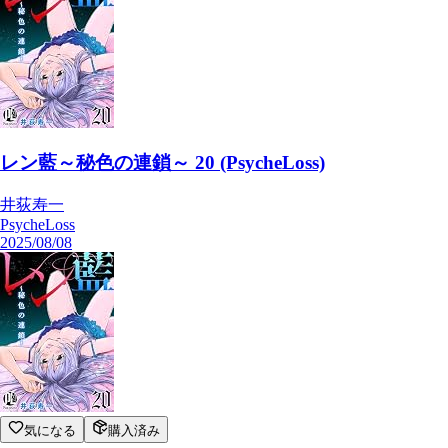
レン藍～秘色の連鎖～ 20 (PsycheLoss)
井荻寿一
PsycheLoss
2025/08/08
気になる
購入済み