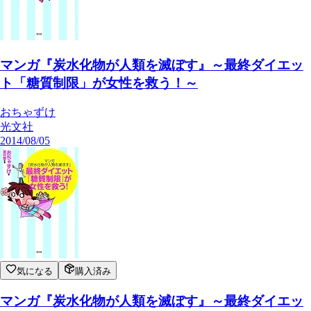
マンガ『炭水化物が人類を滅ぼす』～最終ダイエッ
ト「糖質制限」が女性を救う！～
おちゃずけ
光文社
2014/08/05
気になる
購入済み
マンガ『炭水化物が人類を滅ぼす』～最終ダイエッ