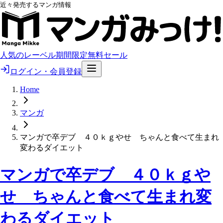
近々発売するマンガ情報
人気のレーベル
期間限定無料
セール
ログイン・会員登録
Home
マンガ
マンガで卒デブ ４０ｋｇやせ ちゃんと食べて生まれ
変わるダイエット
マンガで卒デブ ４０ｋｇや
せ ちゃんと食べて生まれ変
わるダイエット