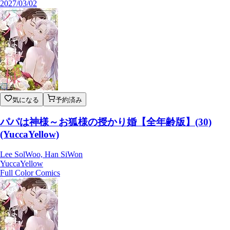
2027/03/02
気になる
予約済み
パパは神様～お狐様の授かり婚【全年齢版】(30)
(YuccaYellow)
Lee SolWoo, Han SiWon
YuccaYellow
Full Color Comics