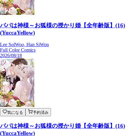
パパは神様～お狐様の授かり婚【全年齢版】(16)
(YuccaYellow)
Lee SolWoo, Han SiWon
Full Color Comics
2026/08/18
気になる
予約済み
パパは神様～お狐様の授かり婚【全年齢版】(16)
(YuccaYellow)