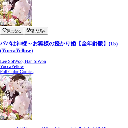
気になる
購入済み
パパは神様～お狐様の授かり婚【全年齢版】(15)
(YuccaYellow)
Lee SolWoo, Han SiWon
YuccaYellow
Full Color Comics