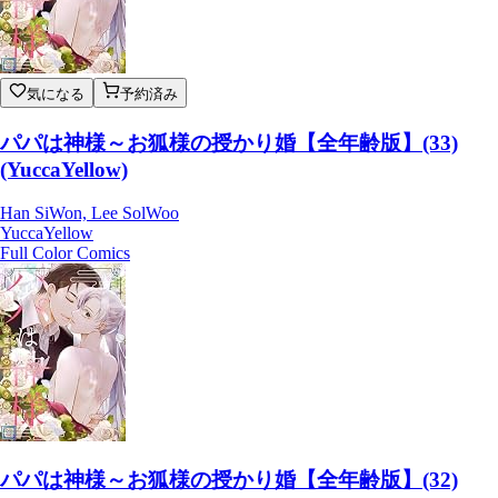
気になる
予約済み
パパは神様～お狐様の授かり婚【全年齢版】(33)
(YuccaYellow)
Han SiWon, Lee SolWoo
YuccaYellow
Full Color Comics
パパは神様～お狐様の授かり婚【全年齢版】(32)