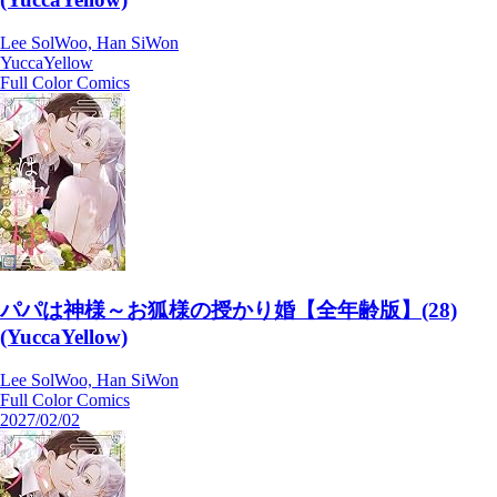
Lee SolWoo, Han SiWon
YuccaYellow
Full Color Comics
パパは神様～お狐様の授かり婚【全年齢版】(28)
(YuccaYellow)
Lee SolWoo, Han SiWon
Full Color Comics
2027/02/02