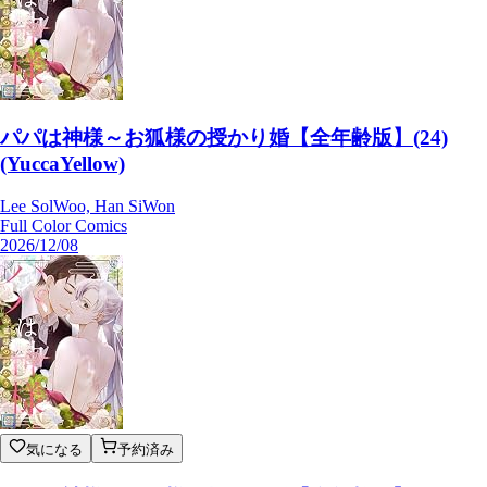
パパは神様～お狐様の授かり婚【全年齢版】(24)
(YuccaYellow)
Lee SolWoo, Han SiWon
Full Color Comics
2026/12/08
気になる
予約済み