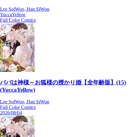
Lee SolWoo, Han SiWon
YuccaYellow
Full Color Comics
パパは神様～お狐様の授かり婚【全年齢版】(15)
(YuccaYellow)
Lee SolWoo, Han SiWon
Full Color Comics
2026/08/04