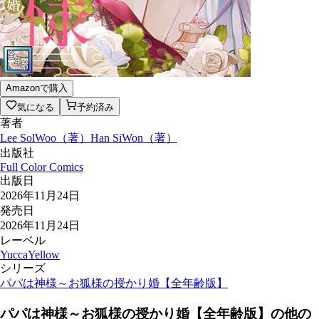
Amazonで購入
気になる
予約済み
著者
Lee SolWoo
（
著
）
Han SiWon
（
著
）
出版社
Full Color Comics
出版日
2026年11月24日
発売日
2026年11月24日
レーベル
YuccaYellow
シリーズ
パパは神様～お狐様の授かり婚【全年齢版】
パパは神様～お狐様の授かり婚【全年齢版】
の他の