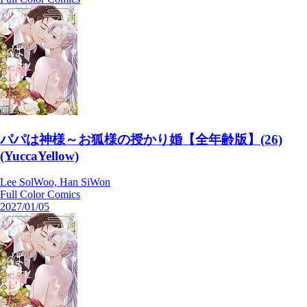
パパは神様～お狐様の授かり婚【全年齢版】(26)
(YuccaYellow)
Lee SolWoo, Han SiWon
Full Color Comics
2027/01/05