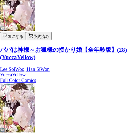
気になる
予約済み
パパは神様～お狐様の授かり婚【全年齢版】(28)
(YuccaYellow)
Lee SolWoo, Han SiWon
YuccaYellow
Full Color Comics