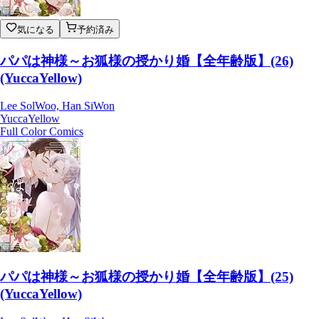
気になる
予約済み
パパは神様～お狐様の授かり婚【全年齢版】(26)
(YuccaYellow)
Lee SolWoo, Han SiWon
YuccaYellow
Full Color Comics
パパは神様～お狐様の授かり婚【全年齢版】(25)
(YuccaYellow)