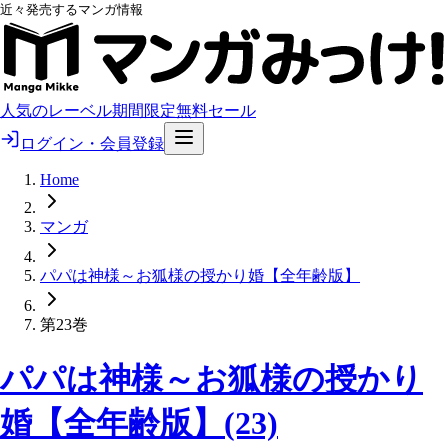
近々発売するマンガ情報
人気のレーベル
期間限定無料
セール
ログイン・会員登録
Home
マンガ
パパは神様～お狐様の授かり婚【全年齢版】
第23巻
パパは神様～お狐様の授かり
婚【全年齢版】(23)