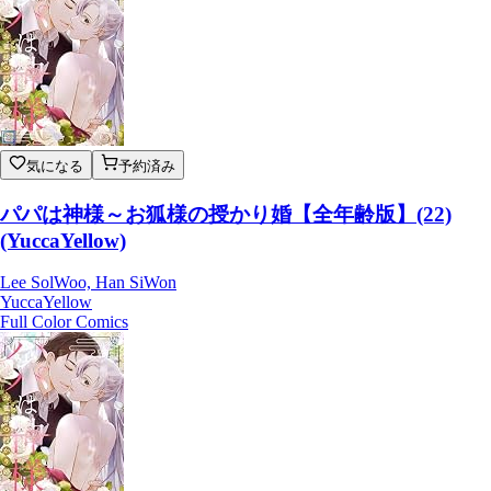
気になる
予約済み
パパは神様～お狐様の授かり婚【全年齢版】(22)
(YuccaYellow)
Lee SolWoo, Han SiWon
YuccaYellow
Full Color Comics