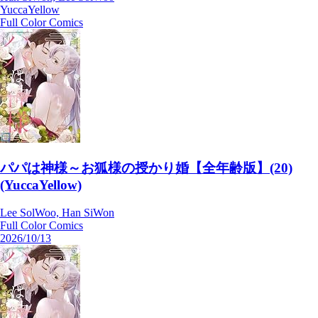
YuccaYellow
Full Color Comics
パパは神様～お狐様の授かり婚【全年齢版】(20)
(YuccaYellow)
Lee SolWoo, Han SiWon
Full Color Comics
2026/10/13