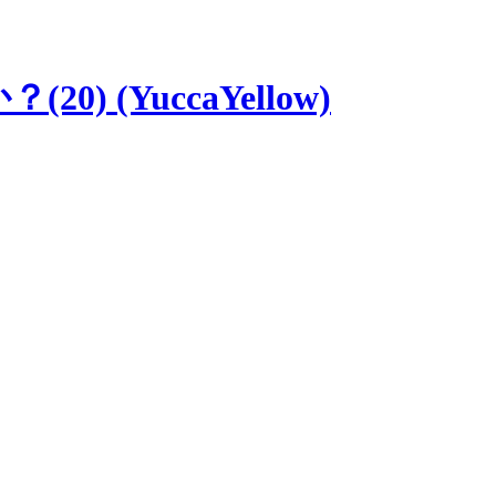
 (YuccaYellow)