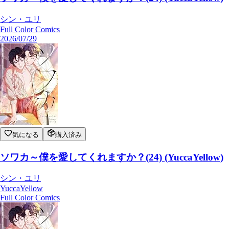
シン・ユリ
Full Color Comics
2026/07/29
気になる
購入済み
ソワカ～僕を愛してくれますか？(24) (YuccaYellow)
シン・ユリ
YuccaYellow
Full Color Comics