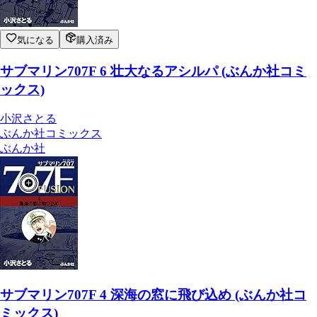
気になる
購入済み
サブマリン707F 6 壮大なるアシルパ (ぶんか社コミ
ックス)
小沢さとる
ぶんか社コミックス
ぶんか社
サブマリン707F 4 深海の窓に飛び込め (ぶんか社コ
ミックス)