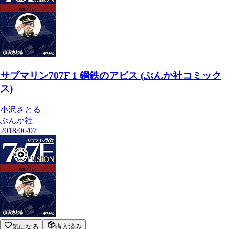
サブマリン707F 1 鋼鉄のアビス (ぶんか社コミック
ス)
小沢さとる
ぶんか社
2018/06/07
気になる
購入済み