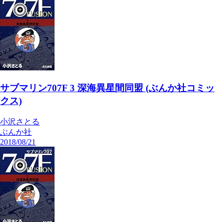
サブマリン707F 3 深海異星間同盟 (ぶんか社コミッ
クス)
小沢さとる
ぶんか社
2018/08/21