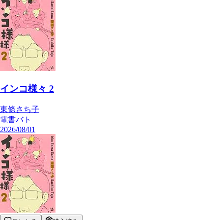
インコ様々 2
東條さち子
電書バト
2026/08/01