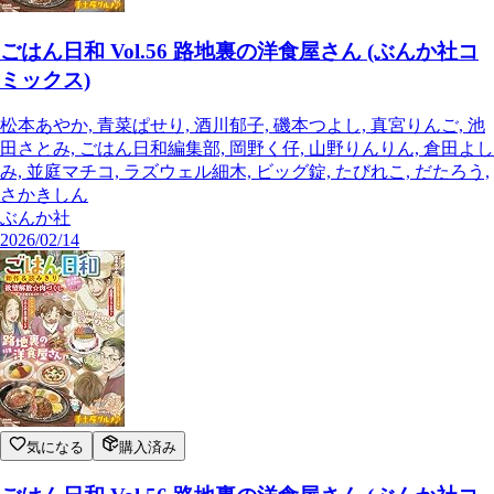
ごはん日和 Vol.56 路地裏の洋食屋さん (ぶんか社コ
ミックス)
松本あやか, 青菜ぱせり, 酒川郁子, 磯本つよし, 真宮りんご, 池
田さとみ, ごはん日和編集部, 岡野く仔, 山野りんりん, 倉田よし
み, 並庭マチコ, ラズウェル細木, ビッグ錠, たびれこ, だたろう,
さかきしん
ぶんか社
2026/02/14
気になる
購入済み