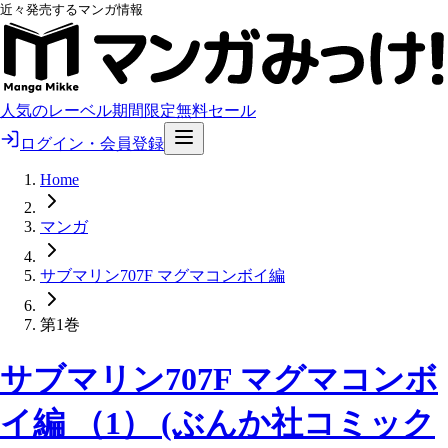
近々発売するマンガ情報
人気のレーベル
期間限定無料
セール
ログイン・会員登録
Home
マンガ
サブマリン707F マグマコンボイ編
第1巻
サブマリン707F マグマコンボ
イ編 （1） (ぶんか社コミック