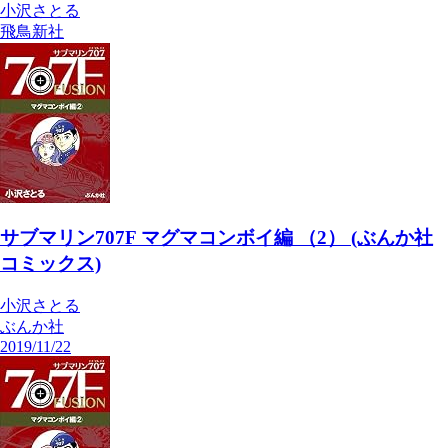
小沢さとる
飛鳥新社
サブマリン707F マグマコンボイ編 （2） (ぶんか社
コミックス)
小沢さとる
ぶんか社
2019/11/22