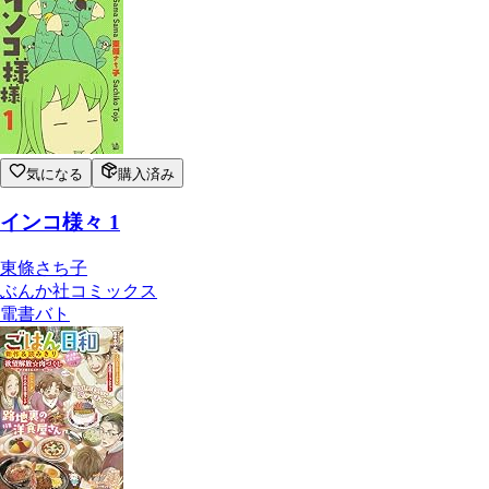
気になる
購入済み
インコ様々 1
東條さち子
ぶんか社コミックス
電書バト