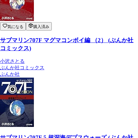
気になる
購入済み
サブマリン707F マグマコンボイ編 （2） (ぶんか社
コミックス)
小沢さとる
ぶんか社コミックス
ぶんか社
サブマリン707F 5 超深海デプスウォーズ (ぶんか社