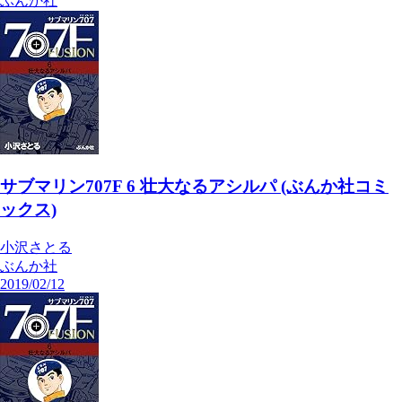
ぶんか社
サブマリン707F 6 壮大なるアシルパ (ぶんか社コミ
ックス)
小沢さとる
ぶんか社
2019/02/12