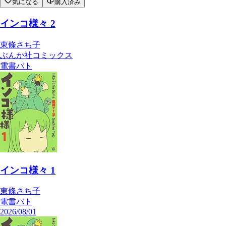
気になる
購入済み
インコ様々 2
東條さち子
ぶんか社コミックス
電書バト
インコ様々 1
東條さち子
電書バト
2026/08/01