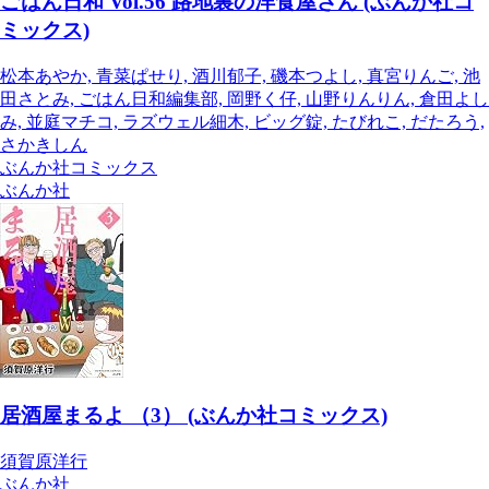
ごはん日和 Vol.56 路地裏の洋食屋さん (ぶんか社コ
ミックス)
松本あやか, 青菜ぱせり, 酒川郁子, 磯本つよし, 真宮りんご, 池
田さとみ, ごはん日和編集部, 岡野く仔, 山野りんりん, 倉田よし
み, 並庭マチコ, ラズウェル細木, ビッグ錠, たびれこ, だたろう,
さかきしん
ぶんか社コミックス
ぶんか社
居酒屋まるよ （3） (ぶんか社コミックス)
須賀原洋行
ぶんか社