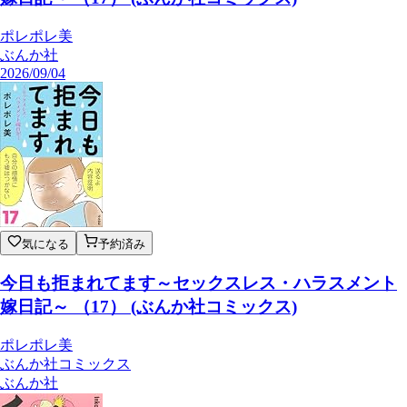
ポレポレ美
ぶんか社
2026/09/04
気になる
予約済み
今日も拒まれてます～セックスレス・ハラスメント
嫁日記～ （17） (ぶんか社コミックス)
ポレポレ美
ぶんか社コミックス
ぶんか社