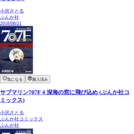
小沢さとる
ぶんか社
2018/08/21
気になる
購入済み
サブマリン707F 4 深海の窓に飛び込め (ぶんか社コ
ミックス)
小沢さとる
ぶんか社コミックス
ぶんか社