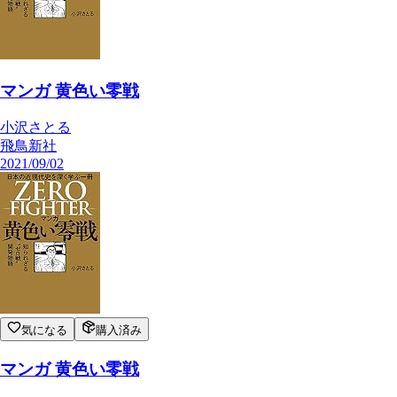
マンガ 黄色い零戦
小沢さとる
飛鳥新社
2021/09/02
気になる
購入済み
マンガ 黄色い零戦