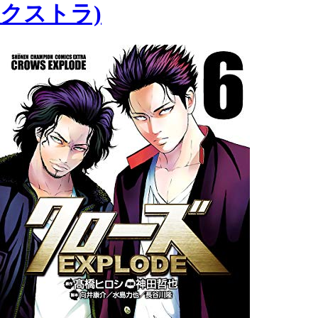
クストラ)