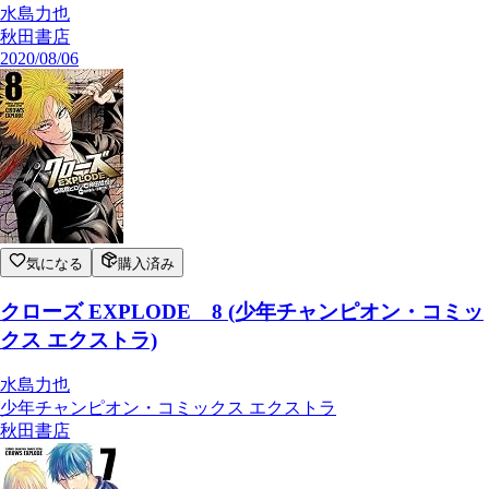
水島力也
秋田書店
2020/08/06
気になる
購入済み
クローズ EXPLODE 8 (少年チャンピオン・コミッ
クス エクストラ)
水島力也
少年チャンピオン・コミックス エクストラ
秋田書店