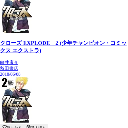
クローズ EXPLODE 2 (少年チャンピオン・コミッ
クス エクストラ)
向井康介
秋田書店
2018/06/08
気になる
購入済み