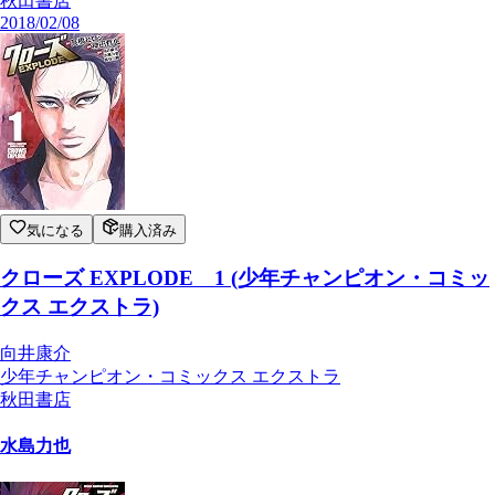
秋田書店
2018/02/08
気になる
購入済み
クローズ EXPLODE 1 (少年チャンピオン・コミッ
クス エクストラ)
向井康介
少年チャンピオン・コミックス エクストラ
秋田書店
水島力也