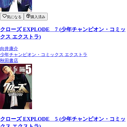
気になる
購入済み
クローズ EXPLODE 7 (少年チャンピオン・コミッ
クス エクストラ)
向井康介
少年チャンピオン・コミックス エクストラ
秋田書店
クローズ EXPLODE 5 (少年チャンピオン・コミッ
クス エクストラ)