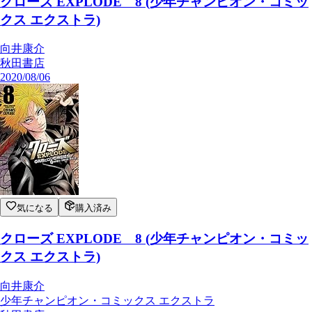
クローズ EXPLODE 8 (少年チャンピオン・コミッ
クス エクストラ)
向井康介
秋田書店
2020/08/06
気になる
購入済み
クローズ EXPLODE 8 (少年チャンピオン・コミッ
クス エクストラ)
向井康介
少年チャンピオン・コミックス エクストラ