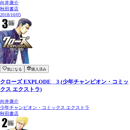
向井康介
秋田書店
2018/10/05
気になる
購入済み
クローズ EXPLODE 3 (少年チャンピオン・コミッ
クス エクストラ)
向井康介
少年チャンピオン・コミックス エクストラ
秋田書店