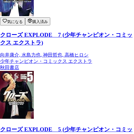
気になる
購入済み
クローズ EXPLODE 7 (少年チャンピオン・コミッ
クス エクストラ)
向井康介, 水島力也, 神田哲也, 高橋ヒロシ
少年チャンピオン・コミックス エクストラ
秋田書店
クローズ EXPLODE 5 (少年チャンピオン・コミッ