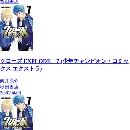
秋田書店
クローズ EXPLODE 7 (少年チャンピオン・コミッ
クス エクストラ)
向井康介
秋田書店
2020/04/08