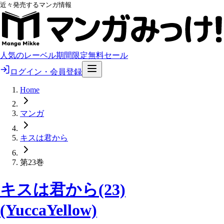
近々発売するマンガ情報
人気のレーベル
期間限定無料
セール
ログイン・会員登録
Home
マンガ
キスは君から
第23巻
キスは君から(23)
(YuccaYellow)