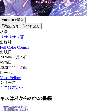
Amazonで購入
気になる
予約済み
著者
リサリサ
（
著
）
出版社
Full Color Comics
出版日
2026年11月25日
発売日
2026年11月25日
レーベル
YuccaYellow
シリーズ
キスは君から
キスは君から
の他の書籍