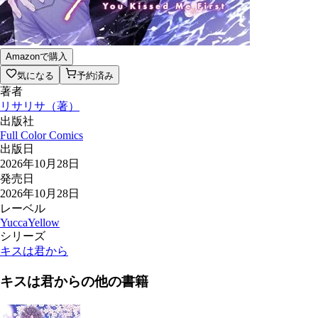
Amazonで購入
気になる
予約済み
著者
リサリサ
（
著
）
出版社
Full Color Comics
出版日
2026年10月28日
発売日
2026年10月28日
レーベル
YuccaYellow
シリーズ
キスは君から
キスは君から
の他の書籍