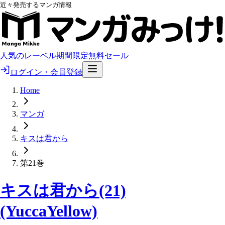
近々発売するマンガ情報
人気のレーベル
期間限定無料
セール
ログイン・会員登録
Home
マンガ
キスは君から
第21巻
キスは君から(21)
(YuccaYellow)