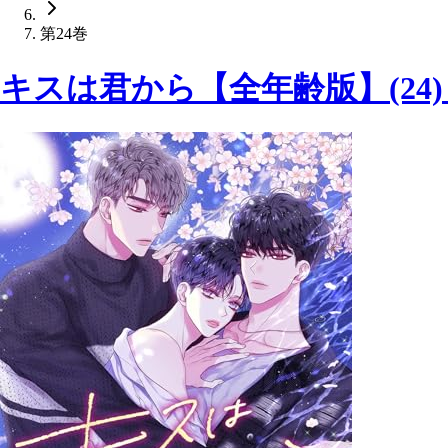
第24巻
キスは君から【全年齢版】(24) (Yu