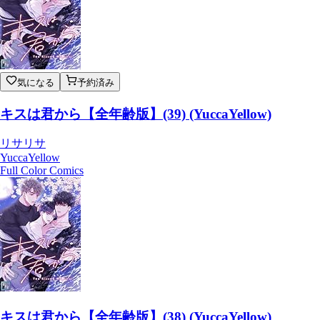
気になる
予約済み
キスは君から【全年齢版】(39) (YuccaYellow)
リサリサ
YuccaYellow
Full Color Comics
キスは君から【全年齢版】(38) (YuccaYellow)