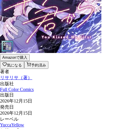
Amazonで購入
気になる
予約済み
著者
リサリサ
（
著
）
出版社
Full Color Comics
出版日
2026年12月15日
発売日
2026年12月15日
レーベル
YuccaYellow