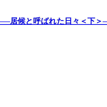
―居候と呼ばれた日々＜下＞―