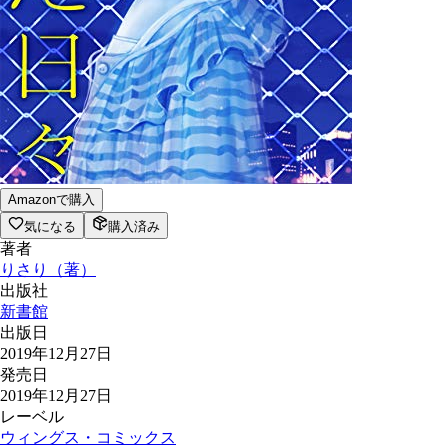
Amazonで購入
気になる
購入済み
著者
りさり
（
著
）
出版社
新書館
出版日
2019年12月27日
発売日
2019年12月27日
レーベル
ウィングス・コミックス