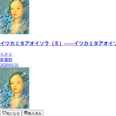
イツカミタアオイソラ（５）――イツカミタアオイソ
りさり
新書館
2020/01/31
気になる
購入済み