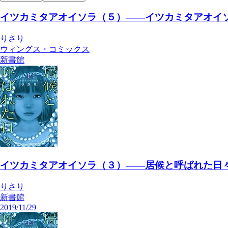
イツカミタアオイソラ（５）――イツカミタアオイソ
りさり
ウィングス・コミックス
新書館
イツカミタアオイソラ（３）――居候と呼ばれた日々
りさり
新書館
2019/11/29