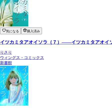
気になる
購入済み
イツカミタアオイソラ（７）――イツカミタアオイソ
りさり
ウィングス・コミックス
新書館