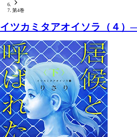
第4巻
イツカミタアオイソラ（４）―