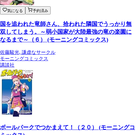
気になる
予約済み
国を追われた竜師さん、拾われた隣国でうっかり無
双してしまう。～弱小国家が大陸最強の竜の楽園に
なるまで～（６） (モーニングコミックス)
佐藤駿光, 謙虚なサークル
モーニングコミックス
講談社
ボールパークでつかまえて！（２０） (モーニングコ