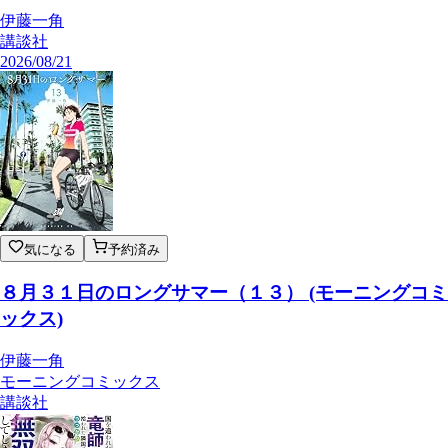
伊藤一角
講談社
2026/08/21
気になる
予約済み
８月３１日のロングサマー（１３） (モーニングコミ
ックス)
伊藤一角
モーニングコミックス
講談社