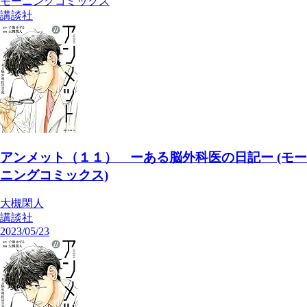
モーニングコミックス
講談社
アンメット（１１） ーある脳外科医の日記ー (モー
ニングコミックス)
大槻閑人
講談社
2023/05/23