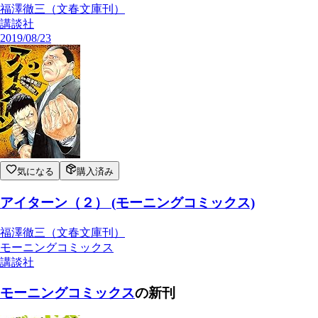
福澤徹三（文春文庫刊）
講談社
2019/08/23
気になる
購入済み
アイターン（２） (モーニングコミックス)
福澤徹三（文春文庫刊）
モーニングコミックス
講談社
モーニングコミックス
の新刊