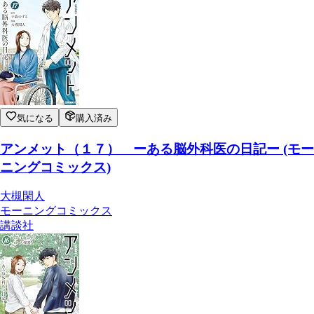
気になる
購入済み
アンメット（１７） ーある脳外科医の日記ー (モー
ニングコミックス)
大槻閑人
モーニングコミックス
講談社