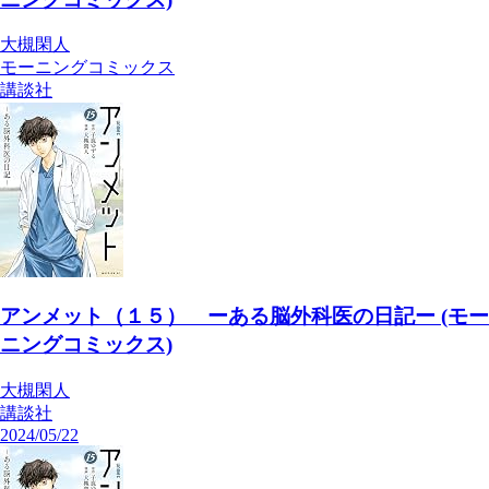
大槻閑人
モーニングコミックス
講談社
アンメット（１５） ーある脳外科医の日記ー (モー
ニングコミックス)
大槻閑人
講談社
2024/05/22