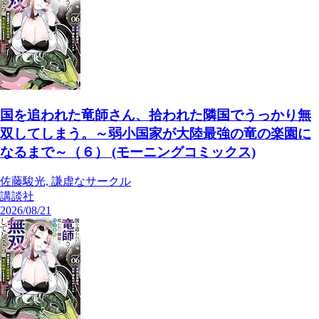
国を追われた竜師さん、拾われた隣国でうっかり無
双してしまう。～弱小国家が大陸最強の竜の楽園に
なるまで～（６） (モーニングコミックス)
佐藤駿光, 謙虚なサークル
講談社
2026/08/21