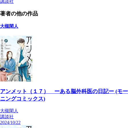
講談社
著者の他の作品
大槻閑人
アンメット（１７） ーある脳外科医の日記ー (モー
ニングコミックス)
大槻閑人
講談社
2024/10/22