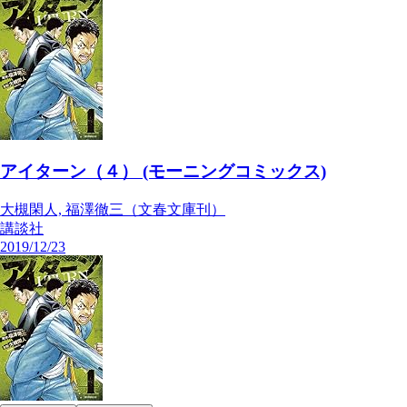
アイターン（４） (モーニングコミックス)
大槻閑人, 福澤徹三（文春文庫刊）
講談社
2019/12/23