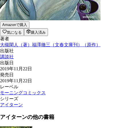
Amazonで購入
気になる
購入済み
著者
大槻閑人
（
著
）
福澤徹三（文春文庫刊）
（
原作
）
出版社
講談社
出版日
2019年11月22日
発売日
2019年11月22日
レーベル
モーニングコミックス
シリーズ
アイターン
アイターン
の他の書籍