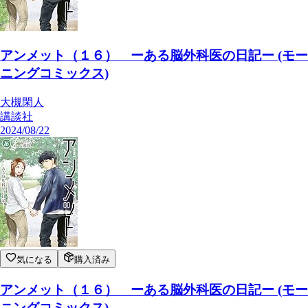
アンメット（１６） ーある脳外科医の日記ー (モー
ニングコミックス)
大槻閑人
講談社
2024/08/22
気になる
購入済み
アンメット（１６） ーある脳外科医の日記ー (モー
ニングコミックス)