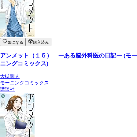
気になる
購入済み
アンメット（１５） ーある脳外科医の日記ー (モー
ニングコミックス)
大槻閑人
モーニングコミックス
講談社