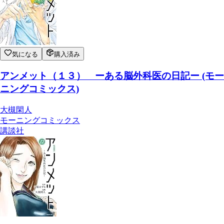
気になる
購入済み
アンメット（１３） ーある脳外科医の日記ー (モー
ニングコミックス)
大槻閑人
モーニングコミックス
講談社