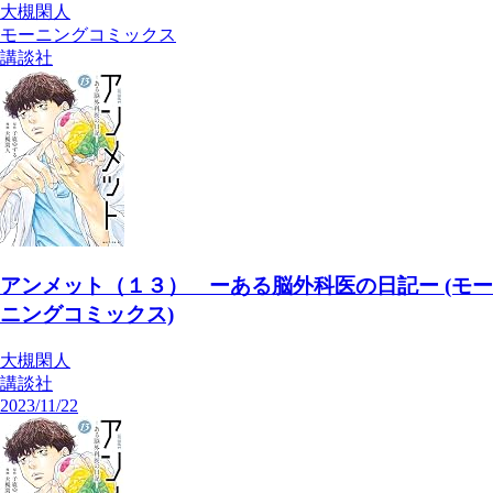
大槻閑人
モーニングコミックス
講談社
アンメット（１３） ーある脳外科医の日記ー (モー
ニングコミックス)
大槻閑人
講談社
2023/11/22