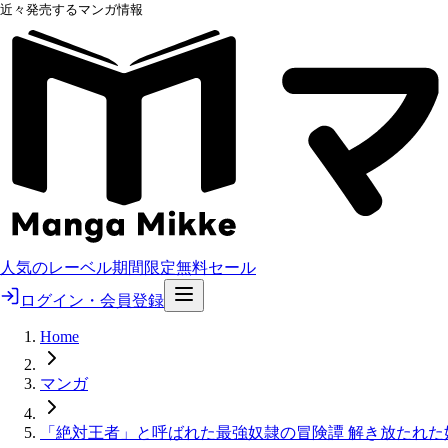
近々発売するマンガ情報
人気のレーベル
期間限定無料
セール
ログイン・会員登録
Home
マンガ
「絶対王者」と呼ばれた最強奴隷の冒険譚 解き放たれ