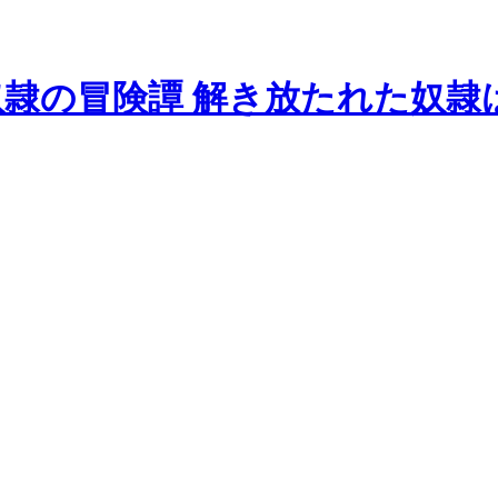
隷の冒険譚 解き放たれた奴隷は