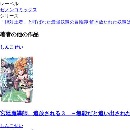
レーベル
ゼノンコミックス
シリーズ
「絶対王者」と呼ばれた最強奴隷の冒険譚 解き放たれた奴隷
著者の他の作品
しんこせい
宮廷魔導師、追放される 3 ～無能だと追い出され
しんこせい