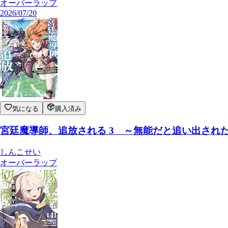
オーバーラップ
2026/07/20
気になる
購入済み
宮廷魔導師、追放される 3 ～無能だと追い出され
しんこせい
オーバーラップ