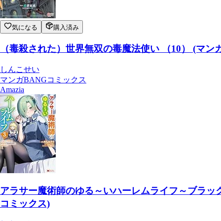
気になる
購入済み
（毒殺された）世界無双の毒魔法使い （10） (マンガ
しんこせい
マンガBANGコミックス
Amazia
アラサー魔術師のゆる～いハーレムライフ～ブラック
コミックス)