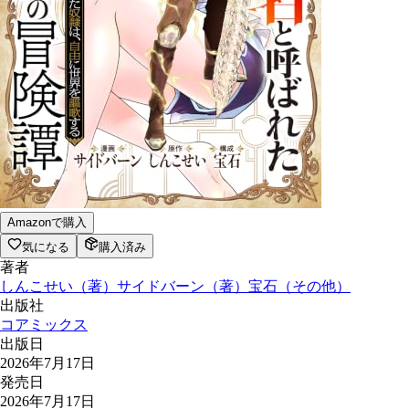
Amazonで購入
気になる
購入済み
著者
しんこせい
（
著
）
サイドバーン
（
著
）
宝石
（
その他
）
出版社
コアミックス
出版日
2026年7月17日
発売日
2026年7月17日