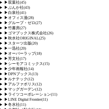
▶
双葉社
(
45
)
▶
ぶんか社
(
43
)
▶
白泉社
(
41
)
▶
オフィス漫
(
28
)
▶
グループ・ゼロ
(
27
)
▶
竹書房
(
27
)
▶
ゴマブックス株式会社
(
26
)
▶
秋水社ORIGINAL
(
25
)
▶
スターツ出版
(
20
)
▶
一迅社
(
20
)
▶
オーバーラップ
(
18
)
▶
芳文社
(
17
)
▶
シーモアコミックス
(
15
)
▶
少年画報社
(
14
)
▶
DPNブックス
(
13
)
▶
ルナテック
(
12
)
▶
アルファポリス
(
12
)
▶
マッグガーデン
(
12
)
▶
ライツコーポレーション
(
11
)
▶
LINE Digital Frontier
(
11
)
▶
冬水社
(
11
)