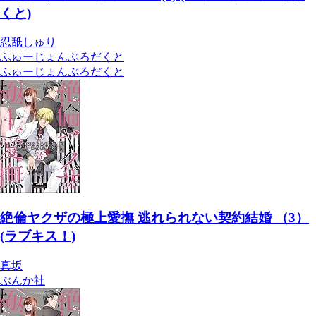
くと)
忍舐しゅり
ふゅーじょんぷろだくと
ふゅーじょんぷろだくと
絶倫ヤクザの極上愛撫 逃れられない契約結婚 （3）
(ラブキス！)
真坂
ぶんか社