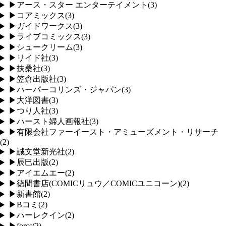
▶
アース・スター エンターテイメント
(
3
)
▶
コアミックス
(
3
)
▶
ガイドワークス
(
3
)
▶
ライブコミックス
(
3
)
▶
シュークリーム
(
3
)
▶
リイド社
(
3
)
▶
扶桑社
(
3
)
▶
笠倉出版社
(
3
)
▶
ハーパーコリンズ・ジャパン
(
3
)
▶
大洋図書
(
3
)
▶
つり人社
(
3
)
▶
ハースト婦人画報社
(
3
)
▶
有限会社ファーイースト・アミューズメント・リサーチ
(
2
)
▶
誠文堂新光社
(
2
)
▶
辰巳出版
(
2
)
▶
アイエムエー
(
2
)
▶
徳間書店(COMICリュウ／COMICユニコーン)
(
2
)
▶
新書館
(
2
)
▶
Bコミ
(
2
)
▶
ハーレクイン
(
2
)
▶
forcs
(
2
)