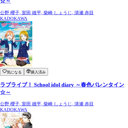
☆～
公野 櫻子, 室田 雄平, 柴崎 しょうじ, 清瀬 赤目
KADOKAWA
気になる
購入済み
ラブライブ！ School idol diary ～春色バレンタイン
☆～
公野 櫻子, 室田 雄平, 柴崎 しょうじ, 清瀬 赤目
KADOKAWA