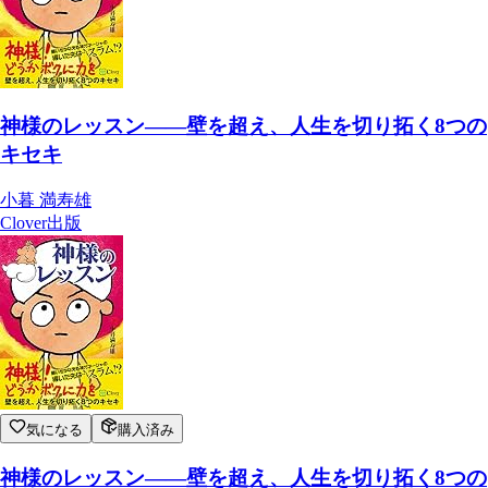
神様のレッスン―—壁を超え、人生を切り拓く8つの
キセキ
小暮 満寿雄
Clover出版
気になる
購入済み
神様のレッスン―—壁を超え、人生を切り拓く8つの