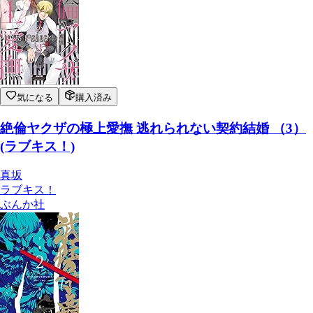
気になる
購入済み
絶倫ヤクザの極上愛撫 逃れられない契約結婚 （3）
(ラブキス！)
真坂
ラブキス！
ぶんか社