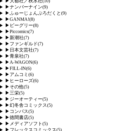
▶
大都社／秋水社
(
10
)
▶
ナンバーナイン
(
9
)
▶
ふゅーじょんぷろだくと
(
9
)
▶
GANMA!
(
8
)
▶
ビーグリー
(
8
)
▶
Piccomics
(
7
)
▶
新潮社
(
7
)
▶
ファンギルド
(
7
)
▶
日本文芸社
(
7
)
▶
青泉社
(
7
)
▶
A-WAGON
(
6
)
▶
FILL-IN
(
6
)
▶
アムコミ
(
6
)
▶
ヒーローズ
(
6
)
▶
その他
(
5
)
▶
三栄
(
5
)
▶
ジーオーティー
(
5
)
▶
幻冬舎コミックス
(
5
)
▶
コンパス
(
5
)
▶
徳間書店
(
5
)
▶
メディアソフト
(
5
)
▶
フレックスコミックス
(
5
)