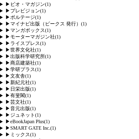
▶
ビオ・マガジン
(
1
)
▶
プレビジョン
(
1
)
▶
ボルテージ
(
1
)
▶
マイナビ出版（ピークス 発行）
(
1
)
▶
マンガボックス
(
1
)
▶
モーターマガジン社
(
1
)
▶
ライスプレス
(
1
)
▶
世界文化社
(
1
)
▶
出版科学研究所
(
1
)
▶
商店建築社
(
1
)
▶
学研プラス
(
1
)
▶
文友舎
(
1
)
▶
新紀元社
(
1
)
▶
日栄出版
(
1
)
▶
有斐閣
(
1
)
▶
芸文社
(
1
)
▶
音元出版
(
1
)
▶
ジュネット
(
1
)
▶
eBookJapan Plus
(
1
)
▶
SMART GATE Inc.
(
1
)
▶
ミックス
(
1
)