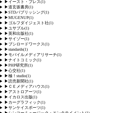
▶
イースト・プレス
(
1
)
▶
道玄坂書房
(
1
)
▶
STDパブリッシング
(
1
)
▶
MUGENUP
(
1
)
▶
ゴルフダイジェスト社
(
1
)
▶
ユサブル
(
1
)
▶
英和出版社
(
1
)
▶
サイゾー
(
1
)
▶
ブシロードワークス
(
1
)
▶
standards
(
1
)
▶
モバイルメディアリサーチ
(
1
)
▶
ナイトコミック
(
1
)
▶
PHP研究所
(
1
)
▶
心交社
(
1
)
▶
極！studio
(
1
)
▶
読売新聞社
(
1
)
▶
ＣＥメディアハウス
(
1
)
▶
アストロアーツ
(
1
)
▶
イカロス出版
(
1
)
▶
カーグラフィック
(
1
)
▶
サンケイスポーツ
(
1
)
▶
シンコーミュージック・エンタテイメント
(
1
)