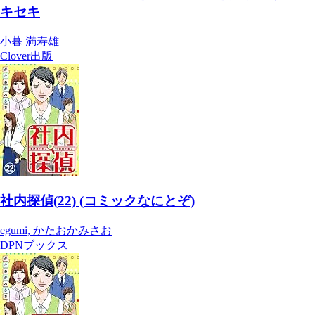
キセキ
小暮 満寿雄
Clover出版
社内探偵(22) (コミックなにとぞ)
egumi, かたおかみさお
DPNブックス