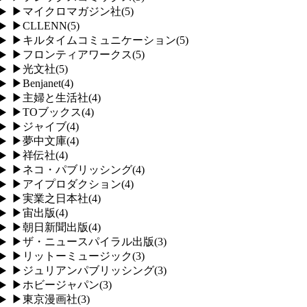
▶
マイクロマガジン社
(
5
)
▶
CLLENN
(
5
)
▶
キルタイムコミュニケーション
(
5
)
▶
フロンティアワークス
(
5
)
▶
光文社
(
5
)
▶
Benjanet
(
4
)
▶
主婦と生活社
(
4
)
▶
TOブックス
(
4
)
▶
ジャイブ
(
4
)
▶
夢中文庫
(
4
)
▶
祥伝社
(
4
)
▶
ネコ・パブリッシング
(
4
)
▶
アイプロダクション
(
4
)
▶
実業之日本社
(
4
)
▶
宙出版
(
4
)
▶
朝日新聞出版
(
4
)
▶
ザ・ニュースパイラル出版
(
3
)
▶
リットーミュージック
(
3
)
▶
ジュリアンパブリッシング
(
3
)
▶
ホビージャパン
(
3
)
▶
東京漫画社
(
3
)