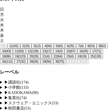
日
月
火
水
木
金
土
31
1
(
102
)
2
(
10
)
3
(
12
)
4
(
56
)
5
(
92
)
6
(
25
)
7
(
4
)
8
(
53
)
9
(
62
)
10
(
43
)
11
(
50
)
12
(
128
)
13
(
17
)
14
(
3
)
15
(
87
)
16
(
35
)
17
(
71
)
18
(
86
)
19
(
123
)
20
(
29
)
21
(
4
)
22
(
64
)
23
(
4
)
24
(
19
)
25
(
120
)
26
(
112
)
27
(
32
)
28
(
26
)
29
(
56
)
30
(
75
)
1
2
3
4
レーベル
▶
講談社
(
174
)
▶
小学館
(
133
)
▶
KADOKAWA
(
90
)
▶
集英社
(
74
)
▶
スクウェア・エニックス
(
53
)
▶
秋田書店
(
53
)