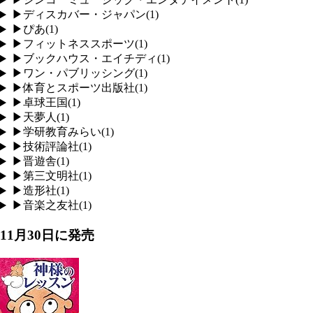
▶
ディスカバー・ジャパン
(
1
)
▶
ぴあ
(
1
)
▶
フィットネススポーツ
(
1
)
▶
ブックハウス・エイチディ
(
1
)
▶
ワン・パブリッシング
(
1
)
▶
体育とスポーツ出版社
(
1
)
▶
卓球王国
(
1
)
▶
天夢人
(
1
)
▶
学研教育みらい
(
1
)
▶
技術評論社
(
1
)
▶
晋遊舎
(
1
)
▶
第三文明社
(
1
)
▶
造形社
(
1
)
▶
音楽之友社
(
1
)
11月30日
に発売