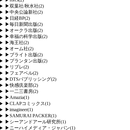
▶
双葉社/秋水社
(
2
)
▶
中央公論新社
(
2
)
▶
日経BP
(
2
)
▶
毎日新聞出版
(
2
)
▶
オークラ出版
(
2
)
▶
幸福の科学出版
(
2
)
▶
海王社
(
2
)
▶
オーム社
(
2
)
▶
ブライト出版
(
2
)
▶
プランタン出版
(
2
)
▶
リブレ
(
2
)
▶
フェアベル
(
2
)
▶
DTSパブリッシング
(
2
)
▶
快感倶楽部
(
2
)
▶
一二三書房
(
2
)
▶
Amazia
(
1
)
▶
CLAPコミックス
(
1
)
▶
imagineer
(
1
)
▶
SAMURAI PACKER
(
1
)
▶
シーアンドアール研究所
(
1
)
▶
ニーハイメディア・ジャパン
(
1
)