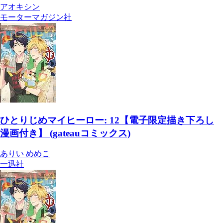
アオキシン
モーターマガジン社
ひとりじめマイヒーロー: 12【電子限定描き下ろし
漫画付き】 (gateauコミックス)
ありい めめこ
一迅社