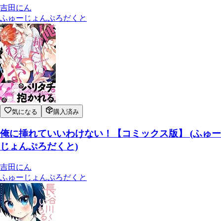
吉田にん
ふゅーじょんぷろだくと
気になる
購入済み
俺に挿れていいわけない！【コミックス版】 (ふゅー
じょんぷろだくと)
吉田にん
ふゅーじょんぷろだくと