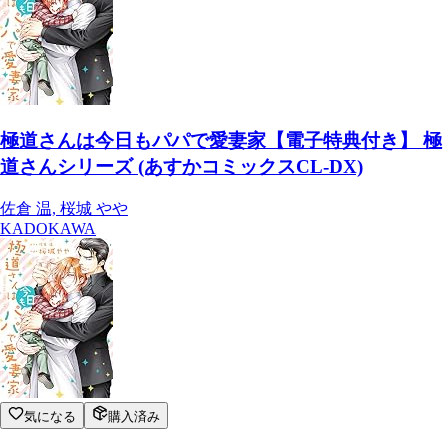
極道さんは今日もパパで愛妻家【電子特典付き】 極
道さんシリーズ (あすかコミックスCL-DX)
佐倉 温, 桜城 やや
KADOKAWA
気になる
購入済み