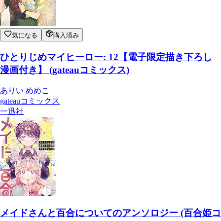
気になる
購入済み
ひとりじめマイヒーロー: 12【電子限定描き下ろし
漫画付き】 (gateauコミックス)
ありい めめこ
gateauコミックス
一迅社
メイドさんと百合についてのアンソロジー (百合姫コ