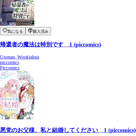
気になる
購入済み
帰還者の魔法は特別です 1 (piccomics)
Usonan, Wookjakga
piccomics
Piccomics
悪党のお父様、私と結婚してください 1 (piccomics)